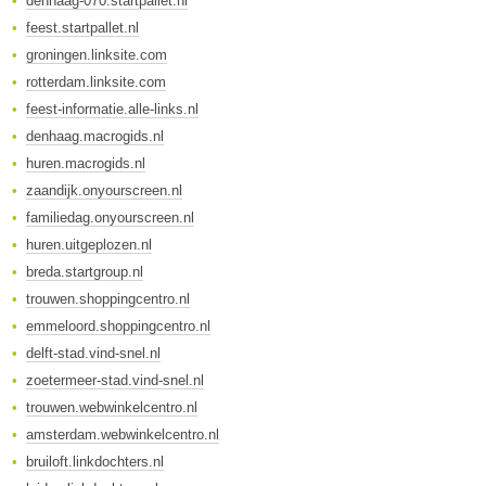
denhaag-070.startpallet.nl
feest.startpallet.nl
groningen.linksite.com
rotterdam.linksite.com
feest-informatie.alle-links.nl
denhaag.macrogids.nl
huren.macrogids.nl
zaandijk.onyourscreen.nl
familiedag.onyourscreen.nl
huren.uitgeplozen.nl
breda.startgroup.nl
trouwen.shoppingcentro.nl
emmeloord.shoppingcentro.nl
delft-stad.vind-snel.nl
zoetermeer-stad.vind-snel.nl
trouwen.webwinkelcentro.nl
amsterdam.webwinkelcentro.nl
bruiloft.linkdochters.nl