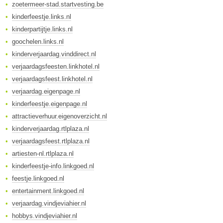
zoetermeer-stad.startvesting.be
kinderfeestje.links.nl
kinderpartijtje.links.nl
goochelen.links.nl
kinderverjaardag.vinddirect.nl
verjaardagsfeesten.linkhotel.nl
verjaardagsfeest.linkhotel.nl
verjaardag.eigenpage.nl
kinderfeestje.eigenpage.nl
attractieverhuur.eigenoverzicht.nl
kinderverjaardag.rtlplaza.nl
verjaardagsfeest.rtlplaza.nl
artiesten-nl.rtlplaza.nl
kinderfeestje-info.linkgoed.nl
feestje.linkgoed.nl
entertainment.linkgoed.nl
verjaardag.vindjeviahier.nl
hobbys.vindjeviahier.nl