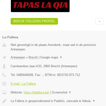
BEKIJK VOLLEDIG PROFIEL
La Fallera
Niet gevestigd in de plaats Arendonk, maar wel in de provincie
Antwerpen.
Antwerpen
»
Brecht
|
Google maps
▼
Cambeenbos laan A33
,
2960
Brecht
(
Antwerpen
)
Tel:
0485646009
, Fax:
-
, BTW-nr:
BE0720.873.712
E-mail › La Fallera
Website:
https://lafallera.be/
|
Screenshot
▼
La Fallera is gespecialiseerd in Paella's, zarzuela & fideuà.
▼