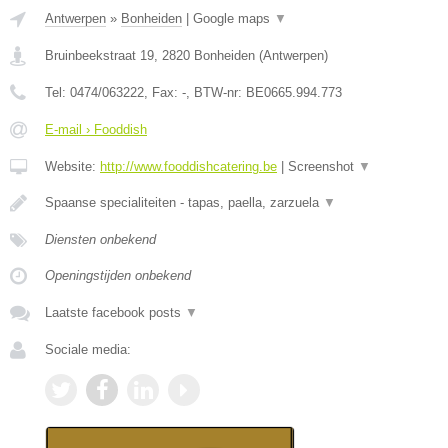
Antwerpen
»
Bonheiden
|
Google maps
▼
Bruinbeekstraat 19
,
2820
Bonheiden
(
Antwerpen
)
Tel:
0474/063222
, Fax:
-
, BTW-nr:
BE0665.994.773
E-mail › Fooddish
Website:
http://www.fooddishcatering.be
|
Screenshot
▼
Spaanse specialiteiten - tapas, paella, zarzuela
▼
Diensten onbekend
Openingstijden onbekend
Laatste facebook posts
▼
Sociale media: