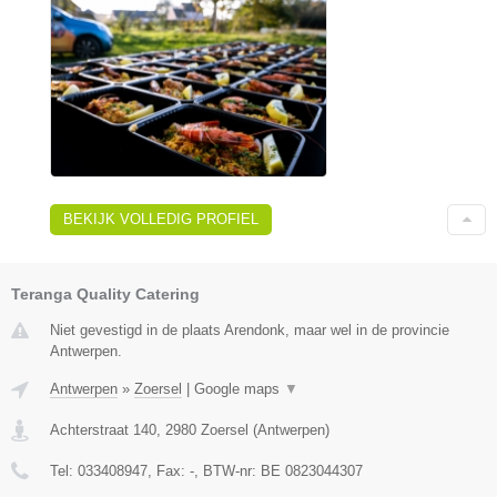
BEKIJK VOLLEDIG PROFIEL
Teranga Quality Catering
Niet gevestigd in de plaats Arendonk, maar wel in de provincie
Antwerpen.
Antwerpen
»
Zoersel
|
Google maps
▼
Achterstraat 140
,
2980
Zoersel
(
Antwerpen
)
Tel:
033408947
, Fax:
-
, BTW-nr:
BE 0823044307