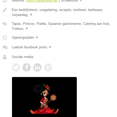
Website:
https://tapaslaqia.be/
|
Screenshot
▼
Een bedrijfsfeest, vergadering, receptie, tuinfeest, barbeque,
verjaardag,
▼
Tapas, Pintxos, Paella, Spaanse gastronomie, Catering aan huis,
Traiteur,
▼
Openingstijden
▼
Laatste facebook posts
▼
Sociale media: