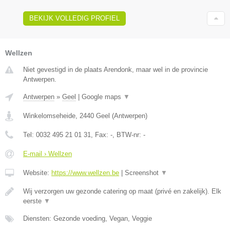
BEKIJK VOLLEDIG PROFIEL
Wellzen
Niet gevestigd in de plaats Arendonk, maar wel in de provincie
Antwerpen.
Antwerpen
»
Geel
|
Google maps
▼
Winkelomseheide
,
2440
Geel
(
Antwerpen
)
Tel:
0032 495 21 01 31
, Fax:
-
, BTW-nr:
-
E-mail › Wellzen
Website:
https://www.wellzen.be
|
Screenshot
▼
Wij verzorgen uw gezonde catering op maat (privé en zakelijk). Elk
eerste
▼
Diensten: Gezonde voeding, Vegan, Veggie