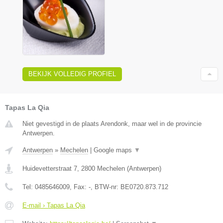
BEKIJK VOLLEDIG PROFIEL
Tapas La Qia
Niet gevestigd in de plaats Arendonk, maar wel in de provincie
Antwerpen.
Antwerpen
»
Mechelen
|
Google maps
▼
Huidevetterstraat 7
,
2800
Mechelen
(
Antwerpen
)
Tel:
0485646009
, Fax:
-
, BTW-nr:
BE0720.873.712
E-mail › Tapas La Qia