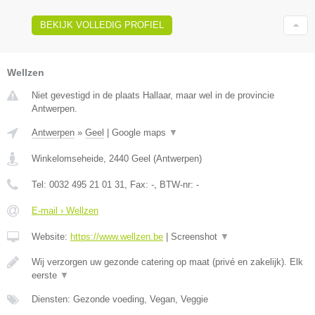
BEKIJK VOLLEDIG PROFIEL
Wellzen
Niet gevestigd in de plaats Hallaar, maar wel in de provincie
Antwerpen.
Antwerpen
»
Geel
|
Google maps
▼
Winkelomseheide
,
2440
Geel
(
Antwerpen
)
Tel:
0032 495 21 01 31
, Fax:
-
, BTW-nr:
-
E-mail › Wellzen
Website:
https://www.wellzen.be
|
Screenshot
▼
Wij verzorgen uw gezonde catering op maat (privé en zakelijk). Elk
eerste
▼
Diensten: Gezonde voeding, Vegan, Veggie