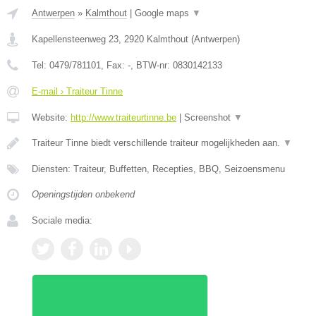
Antwerpen
»
Kalmthout
|
Google maps
▼
Kapellensteenweg 23
,
2920
Kalmthout
(
Antwerpen
)
Tel:
0479/781101
, Fax:
-
, BTW-nr:
0830142133
E-mail › Traiteur Tinne
Website:
http://www.traiteurtinne.be
|
Screenshot
▼
Traiteur Tinne biedt verschillende traiteur mogelijkheden aan.
▼
Diensten: Traiteur, Buffetten, Recepties, BBQ, Seizoensmenu
Openingstijden onbekend
Sociale media: