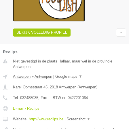
BEKIJK VOLLEDIG PROFIEL
Reclips
Niet gevestigd in de plaats Hallaar, maar wel in de provincie
Antwerpen.
Antwerpen
»
Antwerpen
|
Google maps
▼
Karel Oomsstraat 45
,
2018
Antwerpen
(
Antwerpen
)
Tel:
032488035
, Fax:
-
, BTW-nr:
0427201064
E-mail › Reclips
Website:
http://www.reclips.be
|
Screenshot
▼