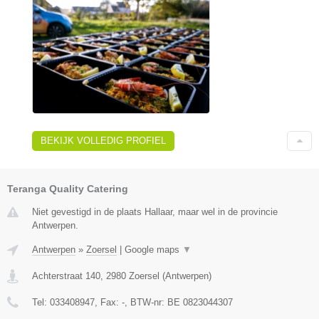
BEKIJK VOLLEDIG PROFIEL
Teranga Quality Catering
Niet gevestigd in de plaats Hallaar, maar wel in de provincie
Antwerpen.
Antwerpen
»
Zoersel
|
Google maps
▼
Achterstraat 140
,
2980
Zoersel
(
Antwerpen
)
Tel:
033408947
, Fax:
-
, BTW-nr:
BE 0823044307