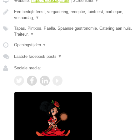
Website:
https://tapaslaqia.be/
|
Screenshot
▼
Een bedrijfsfeest, vergadering, receptie, tuinfeest, barbeque,
verjaardag,
▼
Tapas, Pintxos, Paella, Spaanse gastronomie, Catering aan huis,
Traiteur,
▼
Openingstijden
▼
Laatste facebook posts
▼
Sociale media: