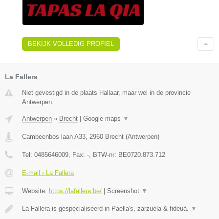
BEKIJK VOLLEDIG PROFIEL
La Fallera
Niet gevestigd in de plaats Hallaar, maar wel in de provincie
Antwerpen.
Antwerpen
»
Brecht
|
Google maps
▼
Cambeenbos laan A33
,
2960
Brecht
(
Antwerpen
)
Tel:
0485646009
, Fax:
-
, BTW-nr:
BE0720.873.712
E-mail › La Fallera
Website:
https://lafallera.be/
|
Screenshot
▼
La Fallera is gespecialiseerd in Paella's, zarzuela & fideuà.
▼