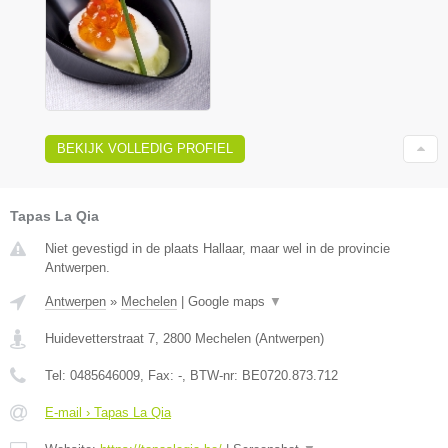
BEKIJK VOLLEDIG PROFIEL
Tapas La Qia
Niet gevestigd in de plaats Hallaar, maar wel in de provincie
Antwerpen.
Antwerpen
»
Mechelen
|
Google maps
▼
Huidevetterstraat 7
,
2800
Mechelen
(
Antwerpen
)
Tel:
0485646009
, Fax:
-
, BTW-nr:
BE0720.873.712
E-mail › Tapas La Qia