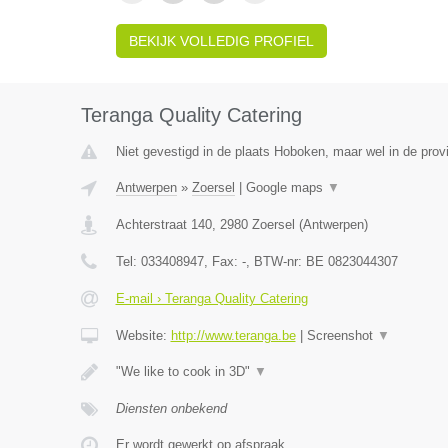
BEKIJK VOLLEDIG PROFIEL
Teranga Quality Catering
Niet gevestigd in de plaats Hoboken, maar wel in de prov
Antwerpen
»
Zoersel
|
Google maps
▼
Achterstraat 140
,
2980
Zoersel
(
Antwerpen
)
Tel:
033408947
, Fax:
-
, BTW-nr:
BE 0823044307
E-mail › Teranga Quality Catering
Website:
http://www.teranga.be
|
Screenshot
▼
"We like to cook in 3D"
▼
Diensten onbekend
Er wordt gewerkt op afspraak.