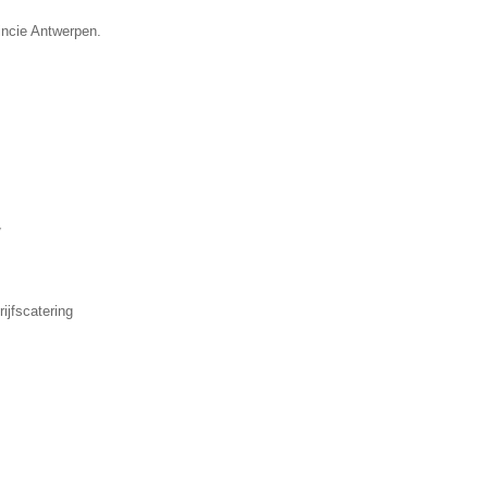
incie Antwerpen.
▼
ijfscatering