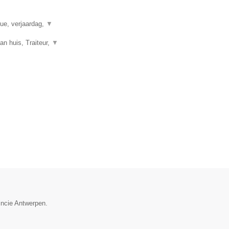
que, verjaardag,
▼
n huis, Traiteur,
▼
incie Antwerpen.