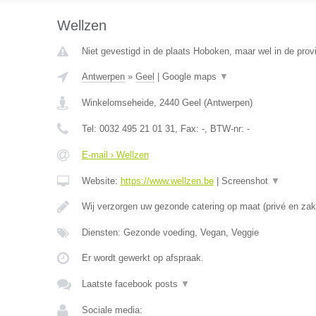
Wellzen
Niet gevestigd in de plaats Hoboken, maar wel in de prov
Antwerpen
»
Geel
|
Google maps
▼
Winkelomseheide
,
2440
Geel
(
Antwerpen
)
Tel:
0032 495 21 01 31
, Fax:
-
, BTW-nr:
-
E-mail › Wellzen
Website:
https://www.wellzen.be
|
Screenshot
▼
Wij verzorgen uw gezonde catering op maat (privé en zake
Diensten: Gezonde voeding, Vegan, Veggie
Er wordt gewerkt op afspraak.
Laatste facebook posts
▼
Sociale media: