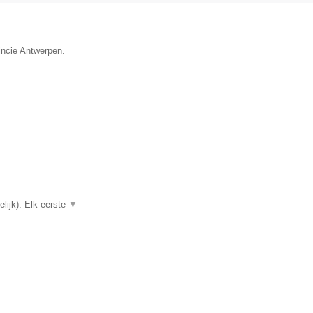
incie Antwerpen.
lijk). Elk eerste
▼