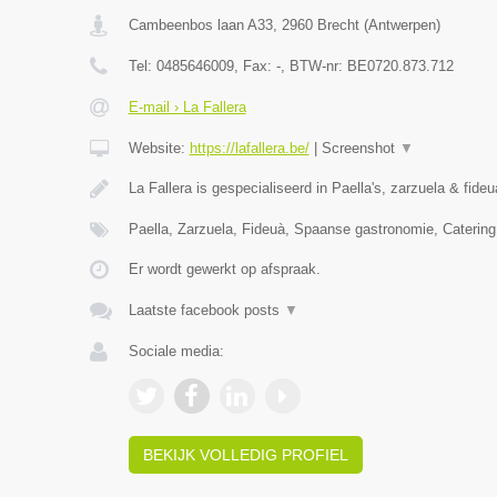
Cambeenbos laan A33
,
2960
Brecht
(
Antwerpen
)
Tel:
0485646009
, Fax:
-
, BTW-nr:
BE0720.873.712
E-mail › La Fallera
Website:
https://lafallera.be/
|
Screenshot
▼
La Fallera is gespecialiseerd in Paella's, zarzuela & fide
Paella, Zarzuela, Fideuà, Spaanse gastronomie, Catering
Er wordt gewerkt op afspraak.
Laatste facebook posts
▼
Sociale media:
BEKIJK VOLLEDIG PROFIEL