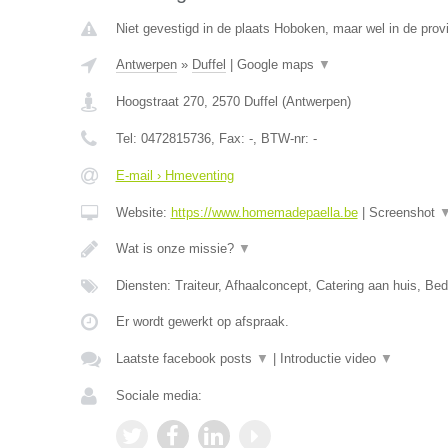
Niet gevestigd in de plaats Hoboken, maar wel in de prov
Antwerpen
»
Duffel
|
Google maps
▼
Hoogstraat 270
,
2570
Duffel
(
Antwerpen
)
Tel:
0472815736
, Fax:
-
, BTW-nr:
-
E-mail › Hmeventing
Website:
https://www.homemadepaella.be
|
Screenshot
Wat is onze missie?
▼
Diensten: Traiteur, Afhaalconcept, Catering aan huis, Bedr
Er wordt gewerkt op afspraak.
Laatste facebook posts
▼
|
Introductie video
▼
Sociale media: