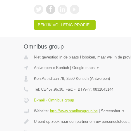
BEKIJK VOLLEDIG PROFIEL
Omnibus group
Niet gevestigd in de plaats Hoboken, maar wel in de prov
Antwerpen
»
Kontich
|
Google maps
▼
Kon.Astridlaan 78
,
2550
Kontich
(
Antwerpen
)
Tel:
03/457.96.30
, Fax:
-
, BTW-nr:
0831043144
E-mail › Omnibus group
Website:
http://www.omnibusgroup.be
|
Screenshot
▼
U bent op zoek naar een partner om uw personeelsfeest