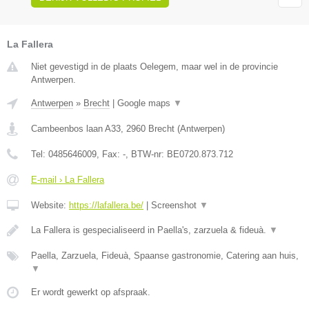
La Fallera
Niet gevestigd in de plaats Oelegem, maar wel in de provincie
Antwerpen.
Antwerpen
»
Brecht
|
Google maps
▼
Cambeenbos laan A33
,
2960
Brecht
(
Antwerpen
)
Tel:
0485646009
, Fax:
-
, BTW-nr:
BE0720.873.712
E-mail › La Fallera
Website:
https://lafallera.be/
|
Screenshot
▼
La Fallera is gespecialiseerd in Paella's, zarzuela & fideuà.
▼
Paella, Zarzuela, Fideuà, Spaanse gastronomie, Catering aan huis,
▼
Er wordt gewerkt op afspraak.