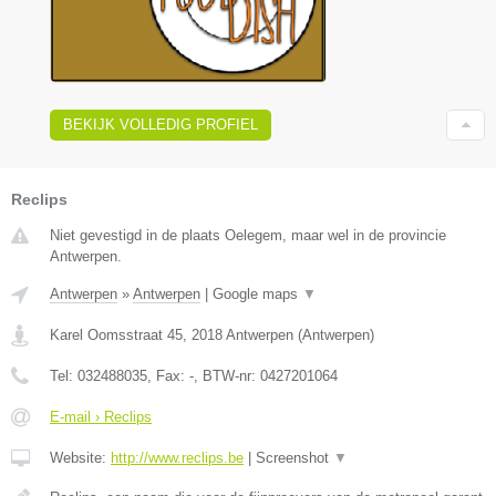
BEKIJK VOLLEDIG PROFIEL
Reclips
Niet gevestigd in de plaats Oelegem, maar wel in de provincie
Antwerpen.
Antwerpen
»
Antwerpen
|
Google maps
▼
Karel Oomsstraat 45
,
2018
Antwerpen
(
Antwerpen
)
Tel:
032488035
, Fax:
-
, BTW-nr:
0427201064
E-mail › Reclips
Website:
http://www.reclips.be
|
Screenshot
▼