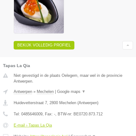
BEKIJK VOLLEDIG PROFIEL
Tapas La Qia
Niet gevestigd in de plaats Oelegem, maar wel in de provincie
Antwerpen.
Antwerpen
»
Mechelen
|
Google maps
▼
Huidevetterstraat 7
,
2800
Mechelen
(
Antwerpen
)
Tel:
0485646009
, Fax:
-
, BTW-nr:
BE0720.873.712
E-mail › Tapas La Qia