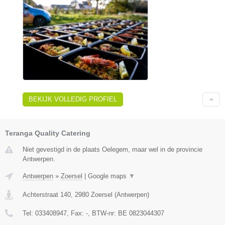
BEKIJK VOLLEDIG PROFIEL
Teranga Quality Catering
Niet gevestigd in de plaats Oelegem, maar wel in de provincie
Antwerpen.
Antwerpen
»
Zoersel
|
Google maps
▼
Achterstraat 140
,
2980
Zoersel
(
Antwerpen
)
Tel:
033408947
, Fax:
-
, BTW-nr:
BE 0823044307