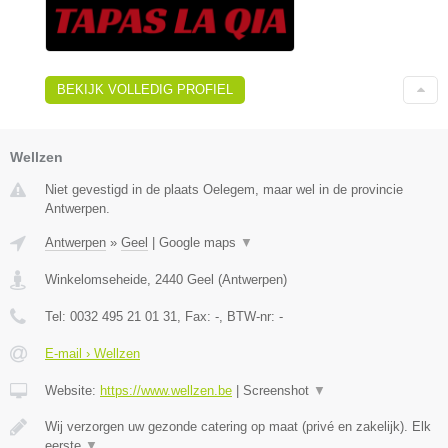
BEKIJK VOLLEDIG PROFIEL
Wellzen
Niet gevestigd in de plaats Oelegem, maar wel in de provincie
Antwerpen.
Antwerpen
»
Geel
|
Google maps
▼
Winkelomseheide
,
2440
Geel
(
Antwerpen
)
Tel:
0032 495 21 01 31
, Fax:
-
, BTW-nr:
-
E-mail › Wellzen
Website:
https://www.wellzen.be
|
Screenshot
▼
Wij verzorgen uw gezonde catering op maat (privé en zakelijk). Elk
eerste
▼