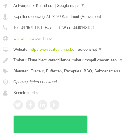
Antwerpen
»
Kalmthout
|
Google maps
▼
Kapellensteenweg 23
,
2920
Kalmthout
(
Antwerpen
)
Tel:
0479/781101
, Fax:
-
, BTW-nr:
0830142133
E-mail › Traiteur Tinne
Website:
http://www.traiteurtinne.be
|
Screenshot
▼
Traiteur Tinne biedt verschillende traiteur mogelijkheden aan.
▼
Diensten: Traiteur, Buffetten, Recepties, BBQ, Seizoensmenu
Openingstijden onbekend
Sociale media: