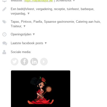
Website:
https://tapaslaqia.be/
|
Screenshot
▼
Een bedrijfsfeest, vergadering, receptie, tuinfeest, barbeque,
verjaardag,
▼
Tapas, Pintxos, Paella, Spaanse gastronomie, Catering aan huis,
Traiteur,
▼
Openingstijden
▼
Laatste facebook posts
▼
Sociale media: