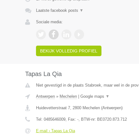
Laatste facebook posts
▼
Sociale media:
BEKIJK VOLLEDIG PROFIEL
Tapas La Qia
Niet gevestigd in de plaats Stabroek, maar wel in de pro
Antwerpen
»
Mechelen
|
Google maps
▼
Huidevetterstraat 7
,
2800
Mechelen
(
Antwerpen
)
Tel:
0485646009
, Fax:
-
, BTW-nr:
BE0720.873.712
E-mail › Tapas La Qia