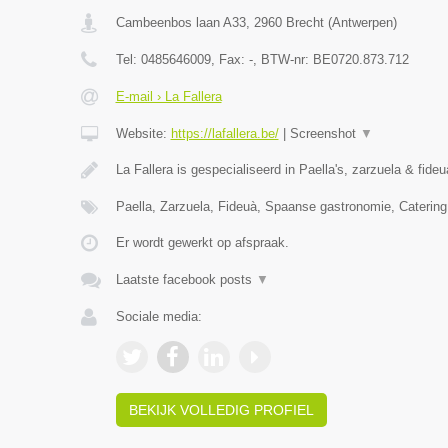
Cambeenbos laan A33
,
2960
Brecht
(
Antwerpen
)
Tel:
0485646009
, Fax:
-
, BTW-nr:
BE0720.873.712
E-mail › La Fallera
Website:
https://lafallera.be/
|
Screenshot
▼
La Fallera is gespecialiseerd in Paella's, zarzuela & fide
Paella, Zarzuela, Fideuà, Spaanse gastronomie, Catering
Er wordt gewerkt op afspraak.
Laatste facebook posts
▼
Sociale media:
BEKIJK VOLLEDIG PROFIEL