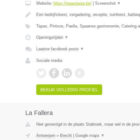
Website:
https://tapaslaqia.be/
|
Screenshot
▼
Een bedrijfsfeest, vergadering, receptie, tuinfeest, barbe
Tapas, Pintxos, Paella, Spaanse gastronomie, Catering aa
Openingstijden
▼
Laatste facebook posts
▼
Sociale media:
BEKIJK VOLLEDIG PROFIEL
La Fallera
Niet gevestigd in de plaats Stabroek, maar wel in de pro
Antwerpen
»
Brecht
|
Google maps
▼