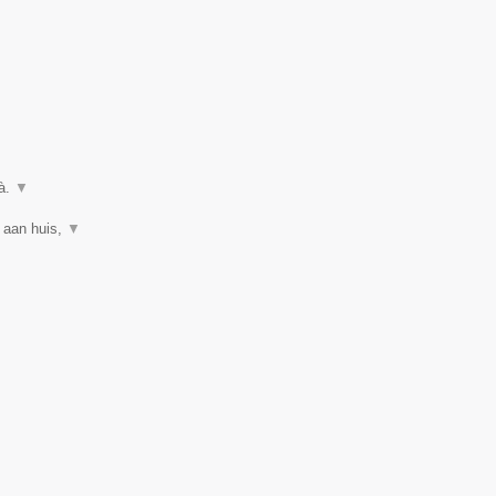
uà.
▼
 aan huis,
▼