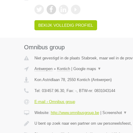
BEKIJK VOLLEDIG PROFIEL
Omnibus group
Niet gevestigd in de plaats Stabroek, maar wel in de pro
Antwerpen
»
Kontich
|
Google maps
▼
Kon.Astridlaan 78
,
2550
Kontich
(
Antwerpen
)
Tel:
03/457.96.30
, Fax:
-
, BTW-nr:
0831043144
E-mail › Omnibus group
Website:
http://www.omnibusgroup.be
|
Screenshot
▼
U bent op zoek naar een partner om uw personeelsfeest