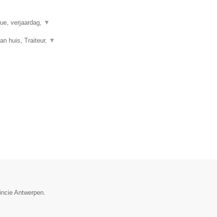
que, verjaardag,
▼
n huis, Traiteur,
▼
vincie Antwerpen.