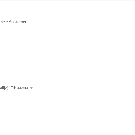
vincie Antwerpen.
lijk). Elk eerste
▼