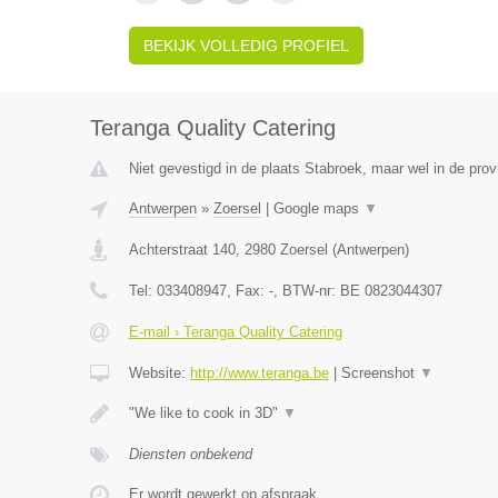
BEKIJK VOLLEDIG PROFIEL
Teranga Quality Catering
Niet gevestigd in de plaats Stabroek, maar wel in de pro
Antwerpen
»
Zoersel
|
Google maps
▼
Achterstraat 140
,
2980
Zoersel
(
Antwerpen
)
Tel:
033408947
, Fax:
-
, BTW-nr:
BE 0823044307
E-mail › Teranga Quality Catering
Website:
http://www.teranga.be
|
Screenshot
▼
"We like to cook in 3D"
▼
Diensten onbekend
Er wordt gewerkt op afspraak.