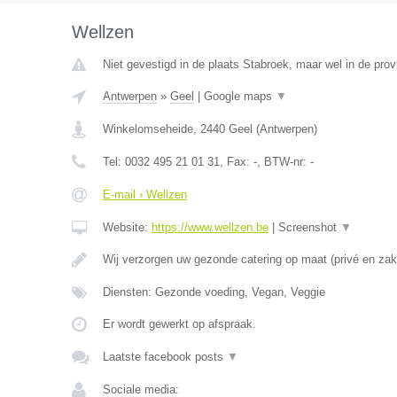
Wellzen
Niet gevestigd in de plaats Stabroek, maar wel in de pro
Antwerpen
»
Geel
|
Google maps
▼
Winkelomseheide
,
2440
Geel
(
Antwerpen
)
Tel:
0032 495 21 01 31
, Fax:
-
, BTW-nr:
-
E-mail › Wellzen
Website:
https://www.wellzen.be
|
Screenshot
▼
Wij verzorgen uw gezonde catering op maat (privé en zake
Diensten: Gezonde voeding, Vegan, Veggie
Er wordt gewerkt op afspraak.
Laatste facebook posts
▼
Sociale media: