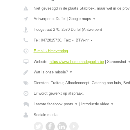
Niet gevestigd in de plaats Stabroek, maar wel in de pro
Antwerpen
»
Duffel
|
Google maps
▼
Hoogstraat 270
,
2570
Duffel
(
Antwerpen
)
Tel:
0472815736
, Fax:
-
, BTW-nr:
-
E-mail › Hmeventing
Website:
https://www.homemadepaella.be
|
Screenshot
Wat is onze missie?
▼
Diensten: Traiteur, Afhaalconcept, Catering aan huis, Bedr
Er wordt gewerkt op afspraak.
Laatste facebook posts
▼
|
Introductie video
▼
Sociale media: