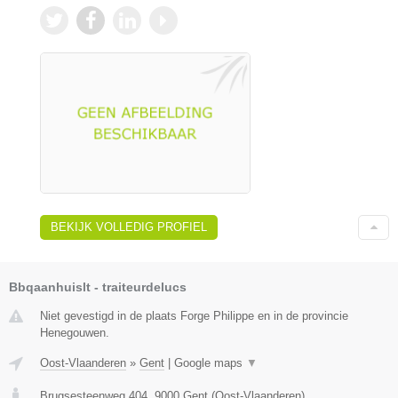
BEKIJK VOLLEDIG PROFIEL
Bbqaanhuislt - traiteurdelucs
Niet gevestigd in de plaats Forge Philippe en in de provincie
Henegouwen.
Oost-Vlaanderen
»
Gent
|
Google maps
▼
Brugsesteenweg 404
,
9000
Gent
(
Oost-Vlaanderen
)