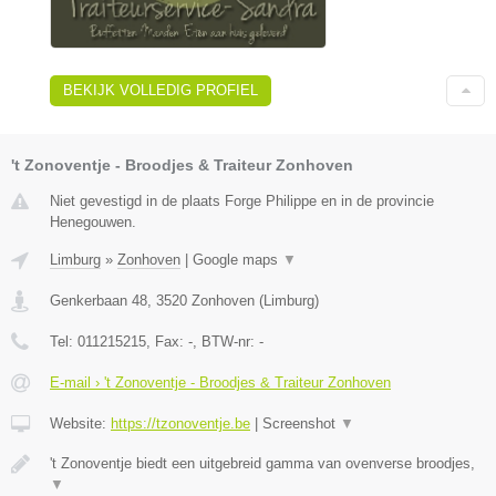
BEKIJK VOLLEDIG PROFIEL
't Zonoventje - Broodjes & Traiteur Zonhoven
Niet gevestigd in de plaats Forge Philippe en in de provincie
Henegouwen.
Limburg
»
Zonhoven
|
Google maps
▼
Genkerbaan 48
,
3520
Zonhoven
(
Limburg
)
Tel:
011215215
, Fax:
-
, BTW-nr:
-
E-mail › 't Zonoventje - Broodjes & Traiteur Zonhoven
Website:
https://tzonoventje.be
|
Screenshot
▼
't Zonoventje biedt een uitgebreid gamma van ovenverse broodjes,
▼