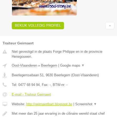
BEKIJK VOLLEDIG PROFIEL
Traiteur Geirnaert
Niet gevestigd in de plaats Forge Philippe en in de provincie
Henegouwen.
Oost-Vlaanderen
»
Beerlegem
|
Google maps
▼
Beerlegemsebaan 51
,
9630
Beerlegem
(
Oost-Vlaanderen
)
Tel:
0477 68 94 94
, Fax:
-
, BTW-nr:
-
E-mail › Traiteur Geirnaert
Website:
http://geirnaertbart.blogspot.be
|
Screenshot
▼
Met meer dan 25 jaar ervaring in de cilinaire wereld staat chef