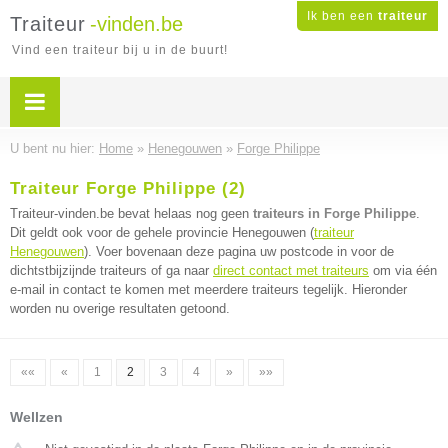
Ik ben een
traiteur
Traiteur
-vinden.be
Vind een traiteur bij u in de buurt!
U bent nu hier:
Home
»
Henegouwen
»
Forge Philippe
Traiteur Forge Philippe (2)
Traiteur-vinden.be bevat helaas nog geen
traiteurs in Forge Philippe
.
Dit geldt ook voor de gehele provincie Henegouwen (
traiteur
Henegouwen
). Voer bovenaan deze pagina uw postcode in voor de
dichtstbijzijnde traiteurs of ga naar
direct contact met traiteurs
om via één
e-mail in contact te komen met meerdere traiteurs tegelijk. Hieronder
worden nu overige resultaten getoond.
««
«
1
2
3
4
»
»»
Wellzen