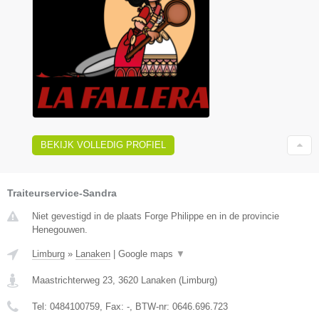
BEKIJK VOLLEDIG PROFIEL
Traiteurservice-Sandra
Niet gevestigd in de plaats Forge Philippe en in de provincie
Henegouwen.
Limburg
»
Lanaken
|
Google maps
▼
Maastrichterweg 23
,
3620
Lanaken
(
Limburg
)
Tel:
0484100759
, Fax:
-
, BTW-nr:
0646.696.723