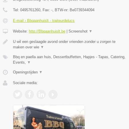
Tel:
0495761260
, Fax:
-
, BTW-nr:
Be0739344094
E-mail › Bbqaanhuislt - traiteurdelucs
Website:
http://Bbqaanhuislt.be
|
Screenshot
▼
U wil een geslaagde avond onder vrienden zonder u zorgen te
maken over wie
▼
Bbq en paella aan huis, Dessertbuffetten, Hapjes - Tapas, Catering,
Events,
▼
Openingstijden
▼
Sociale media: