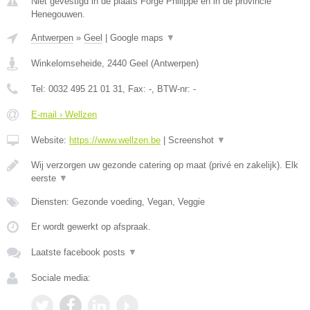
Niet gevestigd in de plaats Forge Philippe en in de provincie
Henegouwen.
Antwerpen
»
Geel
|
Google maps
▼
Winkelomseheide
,
2440
Geel
(
Antwerpen
)
Tel:
0032 495 21 01 31
, Fax:
-
, BTW-nr:
-
E-mail › Wellzen
Website:
https://www.wellzen.be
|
Screenshot
▼
Wij verzorgen uw gezonde catering op maat (privé en zakelijk). Elk
eerste
▼
Diensten: Gezonde voeding, Vegan, Veggie
Er wordt gewerkt op afspraak.
Laatste facebook posts
▼
Sociale media: