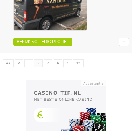
BEKIJK VOLLEDIG PROFIEL
««
«
1
2
3
4
»
»»