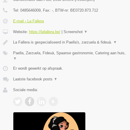
Tel:
0485646009
, Fax:
-
, BTW-nr:
BE0720.873.712
E-mail › La Fallera
Website:
https://lafallera.be/
|
Screenshot
▼
La Fallera is gespecialiseerd in Paella's, zarzuela & fideuà.
▼
Paella, Zarzuela, Fideuà, Spaanse gastronomie, Catering aan huis,
▼
Er wordt gewerkt op afspraak.
Laatste facebook posts
▼
Sociale media: