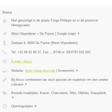
Itisco
Niet gevestigd in de plaats Forge Philippe en in de provincie
Henegouwen.
West-Vlaanderen
»
De Panne
|
Google maps
▼
Zeelaan 6
,
8660
De Panne
(
West-Vlaanderen
)
Tel:
+32 58 62 90 37
, Fax:
-
, BTW-nr:
BE0797.631.592
E-mail › Itisco
Website:
https://www.itisco.be
|
Screenshot
▼
Bij Itisco combineren we onze passies en expertise om een unieke
culinaire
▼
Bereide maaltijden, Kazen, Charcuterie, Wijn, Olijfolie, Kaasplank,
▼
Openingstijden
▼