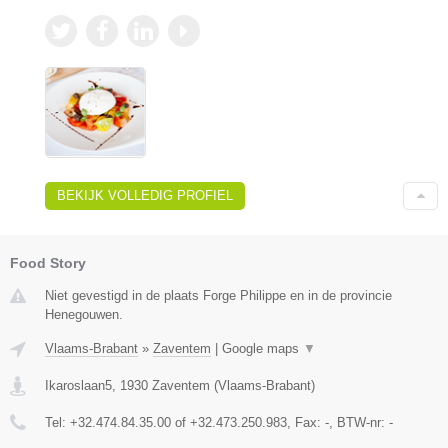
BEKIJK VOLLEDIG PROFIEL
Food Story
Niet gevestigd in de plaats Forge Philippe en in de provincie
Henegouwen.
Vlaams-Brabant
»
Zaventem
|
Google maps
▼
Ikaroslaan5
,
1930
Zaventem
(
Vlaams-Brabant
)
Tel:
+32.474.84.35.00 of +32.473.250.983
, Fax:
-
, BTW-nr:
-