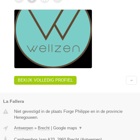
BEKIJK VOLLEDIG PROFIEL
La Fallera
Niet gevestigd in de plaats Forge Philippe en in de provincie
Henegouwen.
Antwerpen
»
Brecht
|
Google maps
▼
Cambeenbos laan A33
,
2960
Brecht
(
Antwerpen
)