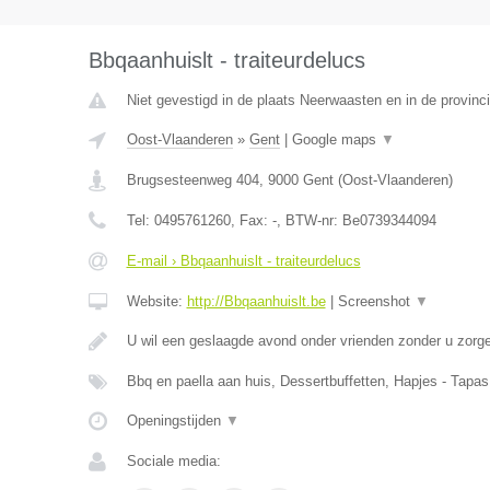
Bbqaanhuislt - traiteurdelucs
Niet gevestigd in de plaats Neerwaasten en in de provin
Oost-Vlaanderen
»
Gent
|
Google maps
▼
Brugsesteenweg 404
,
9000
Gent
(
Oost-Vlaanderen
)
Tel:
0495761260
, Fax:
-
, BTW-nr:
Be0739344094
E-mail › Bbqaanhuislt - traiteurdelucs
Website:
http://Bbqaanhuislt.be
|
Screenshot
▼
U wil een geslaagde avond onder vrienden zonder u zorg
Bbq en paella aan huis, Dessertbuffetten, Hapjes - Tapas
Openingstijden
▼
Sociale media: