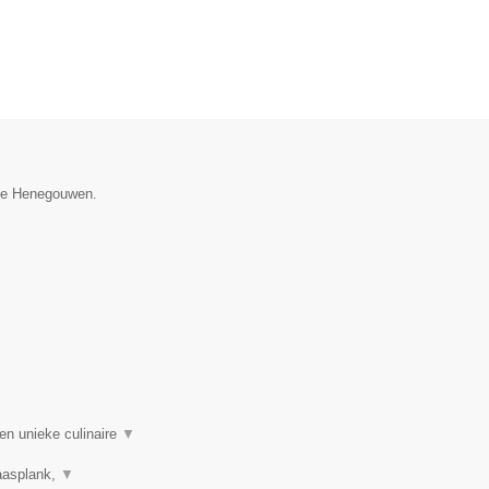
cie Henegouwen.
en unieke culinaire
▼
Kaasplank,
▼