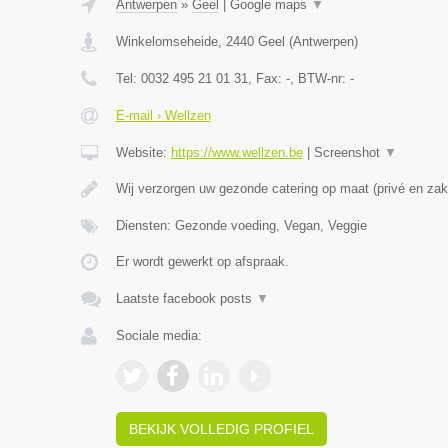
Antwerpen
»
Geel
|
Google maps
▼
Winkelomseheide
,
2440
Geel
(
Antwerpen
)
Tel:
0032 495 21 01 31
, Fax:
-
, BTW-nr:
-
E-mail › Wellzen
Website:
https://www.wellzen.be
|
Screenshot
▼
Wij verzorgen uw gezonde catering op maat (privé en zake
Diensten: Gezonde voeding, Vegan, Veggie
Er wordt gewerkt op afspraak.
Laatste facebook posts
▼
Sociale media:
BEKIJK VOLLEDIG PROFIEL