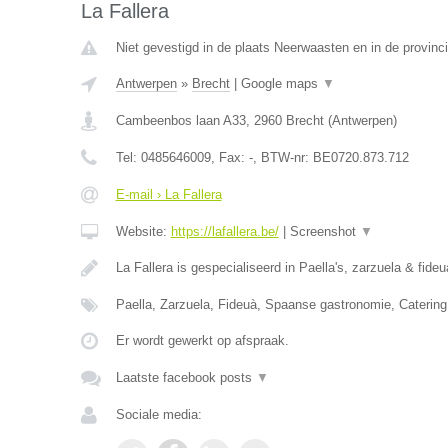
La Fallera
Niet gevestigd in de plaats Neerwaasten en in de provin
Antwerpen
»
Brecht
|
Google maps
▼
Cambeenbos laan A33
,
2960
Brecht
(
Antwerpen
)
Tel:
0485646009
, Fax:
-
, BTW-nr:
BE0720.873.712
E-mail › La Fallera
Website:
https://lafallera.be/
|
Screenshot
▼
La Fallera is gespecialiseerd in Paella's, zarzuela & fide
Paella, Zarzuela, Fideuà, Spaanse gastronomie, Catering
Er wordt gewerkt op afspraak.
Laatste facebook posts
▼
Sociale media: