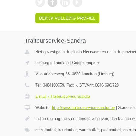
BEKIJK VOLLEDIG PROFIEL
Traiteurservice-Sandra
Niet gevestigd in de plaats Neerwaasten en in de provin
Limburg
»
Lanaken
|
Google maps
▼
Maastrichterweg 23
,
3620
Lanaken
(
Limburg
)
Tel:
0484100759
, Fax:
-
, BTW-nr:
0646.696.723
E-mail › Traiteurservice-Sandra
Website:
http://www.traiteurservice-sandra.be
|
Screensh
Indien u graag thuis een feestje wil geven, dan kunnen wij
ontbijtbuffet, koudbuffet, warmbuffet, pastabuffet, ontbi