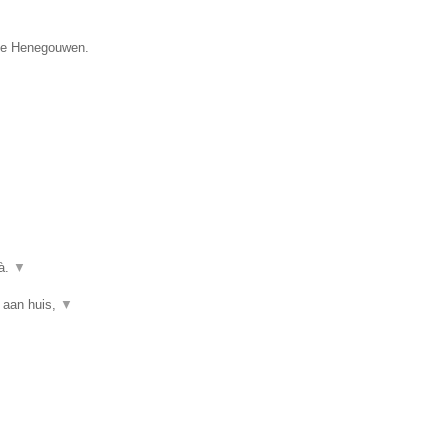
cie Henegouwen.
uà.
▼
 aan huis,
▼