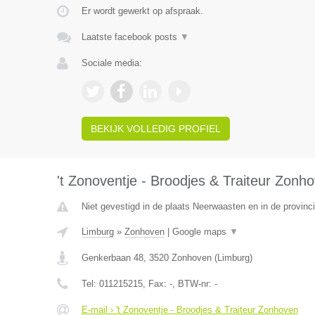
Er wordt gewerkt op afspraak.
Laatste facebook posts
▼
Sociale media:
BEKIJK VOLLEDIG PROFIEL
't Zonoventje - Broodjes & Traiteur Zonh
Niet gevestigd in de plaats Neerwaasten en in de provin
Limburg
»
Zonhoven
|
Google maps
▼
Genkerbaan 48
,
3520
Zonhoven
(
Limburg
)
Tel:
011215215
, Fax:
-
, BTW-nr:
-
E-mail › 't Zonoventje - Broodjes & Traiteur Zonhoven