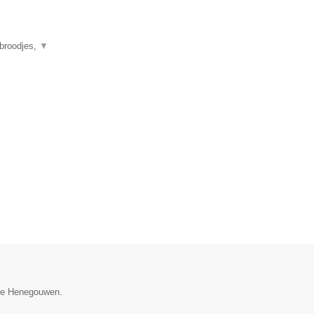
 broodjes,
▼
cie Henegouwen.