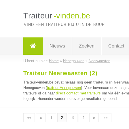
Traiteur
-vinden.be
VIND EEN TRAITEUR BIJ U IN DE BUURT!
Nieuws
Zoeken
Contact
U bent nu hier:
Home
»
Henegouwen
»
Neerwaasten
Traiteur Neerwaasten (2)
Traiteur-vinden.be bevat helaas nog geen
traiteurs in Neerwaa
Henegouwen (
traiteur Henegouwen
). Voer bovenaan deze pagina
traiteurs of ga naar
direct contact met traiteurs
om via één e-mai
tegelijk. Hieronder worden nu overige resultaten getoond.
««
«
1
2
3
4
»
»»