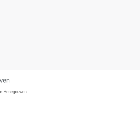
oven
cie Henegouwen.