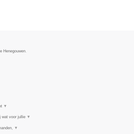
cie Henegouwen.
ot
▼
 wat voor jullie
▼
jtmanden,
▼