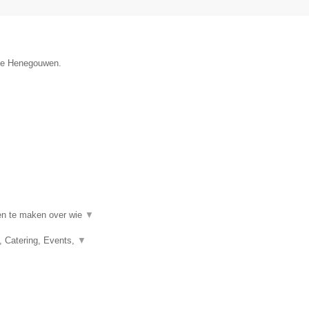
cie Henegouwen.
en te maken over wie
▼
, Catering, Events,
▼