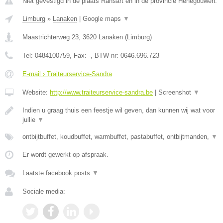
Niet gevestigd in de plaats Ransart en in de provincie Henegouwen.
Limburg
»
Lanaken
|
Google maps
▼
Maastrichterweg 23
,
3620
Lanaken
(
Limburg
)
Tel:
0484100759
, Fax:
-
, BTW-nr:
0646.696.723
E-mail › Traiteurservice-Sandra
Website:
http://www.traiteurservice-sandra.be
|
Screenshot
▼
Indien u graag thuis een feestje wil geven, dan kunnen wij wat voor
jullie
▼
ontbijtbuffet, koudbuffet, warmbuffet, pastabuffet, ontbijtmanden,
▼
Er wordt gewerkt op afspraak.
Laatste facebook posts
▼
Sociale media: