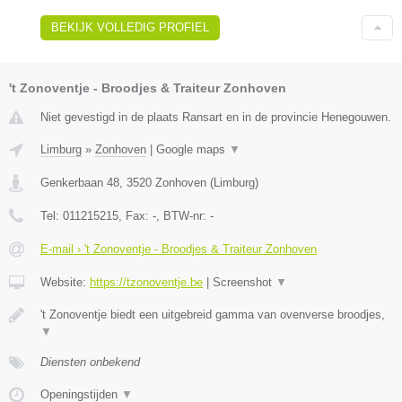
BEKIJK VOLLEDIG PROFIEL
't Zonoventje - Broodjes & Traiteur Zonhoven
Niet gevestigd in de plaats Ransart en in de provincie Henegouwen.
Limburg
»
Zonhoven
|
Google maps
▼
Genkerbaan 48
,
3520
Zonhoven
(
Limburg
)
Tel:
011215215
, Fax:
-
, BTW-nr:
-
E-mail › 't Zonoventje - Broodjes & Traiteur Zonhoven
Website:
https://tzonoventje.be
|
Screenshot
▼
't Zonoventje biedt een uitgebreid gamma van ovenverse broodjes,
▼
Diensten onbekend
Openingstijden
▼