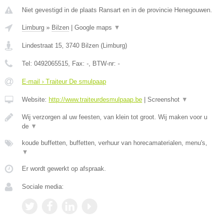
Niet gevestigd in de plaats Ransart en in de provincie Henegouwen.
Limburg
»
Bilzen
|
Google maps
▼
Lindestraat 15
,
3740
Bilzen
(
Limburg
)
Tel:
0492065515
, Fax:
-
, BTW-nr:
-
E-mail › Traiteur De smulpaap
Website:
http://www.traiteurdesmulpaap.be
|
Screenshot
▼
Wij verzorgen al uw feesten, van klein tot groot. Wij maken voor u
de
▼
koude buffetten, buffetten, verhuur van horecamaterialen, menu's,
▼
Er wordt gewerkt op afspraak.
Sociale media: