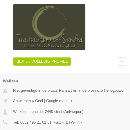
BEKIJK VOLLEDIG PROFIEL
Wellzen
Niet gevestigd in de plaats Ransart en in de provincie Henegouwen.
Antwerpen
»
Geel
|
Google maps
▼
Winkelomseheide
,
2440
Geel
(
Antwerpen
)
Tel:
0032 495 21 01 31
, Fax:
-
, BTW-nr:
-