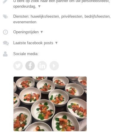
U bent op zoek naar een partner om uw personeelsfeest,
opendeurdag,
▼
Diensten: huwelijksfeesten, privéfeesten, bedrijfsfeesten,
evenementen
Openingstijden
▼
Laatste facebook posts
▼
Sociale media: