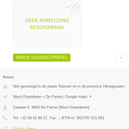
BEKIJK VOLLEDIG PROFIEL
Itisco
Niet gevestigd in de plaats Ransart en in de provincie Henegouwen.
West-Vlaanderen
»
De Panne
|
Google maps
▼
Zeelaan 6
,
8660
De Panne
(
West-Vlaanderen
)
Tel:
+32 58 62 90 37
, Fax:
-
, BTW-nr:
BE0797.631.592
E-mail › Itisco