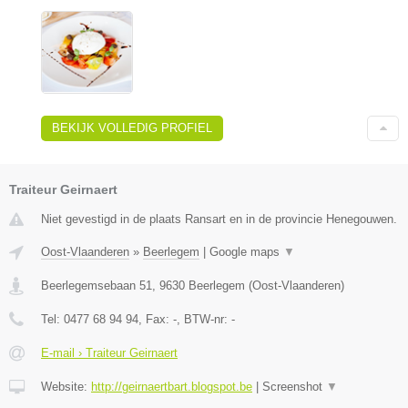
BEKIJK VOLLEDIG PROFIEL
Traiteur Geirnaert
Niet gevestigd in de plaats Ransart en in de provincie Henegouwen.
Oost-Vlaanderen
»
Beerlegem
|
Google maps
▼
Beerlegemsebaan 51
,
9630
Beerlegem
(
Oost-Vlaanderen
)
Tel:
0477 68 94 94
, Fax:
-
, BTW-nr:
-
E-mail › Traiteur Geirnaert
Website:
http://geirnaertbart.blogspot.be
|
Screenshot
▼