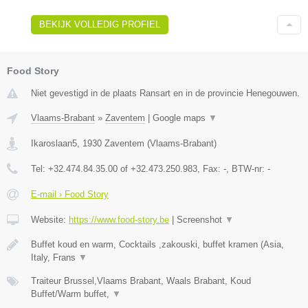
BEKIJK VOLLEDIG PROFIEL
Food Story
Niet gevestigd in de plaats Ransart en in de provincie Henegouwen.
Vlaams-Brabant
»
Zaventem
|
Google maps
▼
Ikaroslaan5
,
1930
Zaventem
(
Vlaams-Brabant
)
Tel:
+32.474.84.35.00 of +32.473.250.983
, Fax:
-
, BTW-nr:
-
E-mail › Food Story
Website:
https://www.food-story.be
|
Screenshot
▼
Buffet koud en warm, Cocktails ,zakouski, buffet kramen (Asia,
Italy, Frans
▼
Traiteur Brussel,Vlaams Brabant, Waals Brabant, Koud
Buffet/Warm buffet,
▼