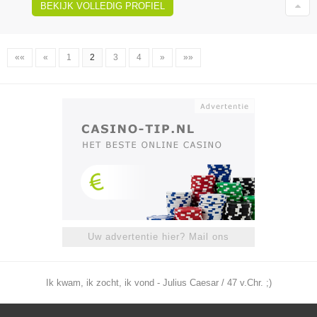
BEKIJK VOLLEDIG PROFIEL
««
«
1
2
3
4
»
»»
Uw advertentie hier? Mail ons
Ik kwam, ik zocht, ik vond - Julius Caesar / 47 v.Chr. ;)