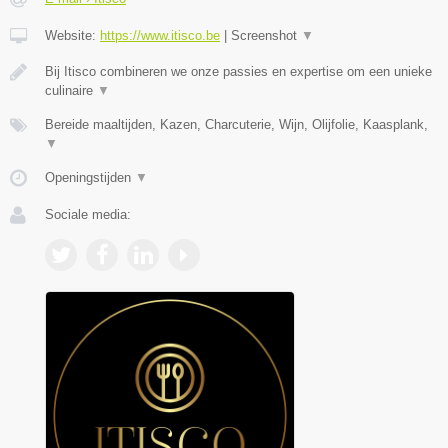
Website:
https://www.itisco.be
|
Screenshot
▼
Bij Itisco combineren we onze passies en expertise om een unieke
culinaire
▼
Bereide maaltijden, Kazen, Charcuterie, Wijn, Olijfolie, Kaasplank,
▼
Openingstijden
▼
Sociale media: