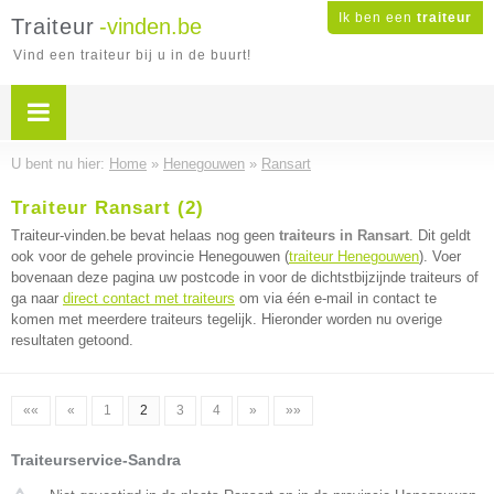
Ik ben een
traiteur
Traiteur
-vinden.be
Vind een traiteur bij u in de buurt!
U bent nu hier:
Home
»
Henegouwen
»
Ransart
Traiteur Ransart (2)
Traiteur-vinden.be bevat helaas nog geen
traiteurs in Ransart
. Dit geldt
ook voor de gehele provincie Henegouwen (
traiteur Henegouwen
). Voer
bovenaan deze pagina uw postcode in voor de dichtstbijzijnde traiteurs of
ga naar
direct contact met traiteurs
om via één e-mail in contact te
komen met meerdere traiteurs tegelijk. Hieronder worden nu overige
resultaten getoond.
««
«
1
2
3
4
»
»»
Traiteurservice-Sandra