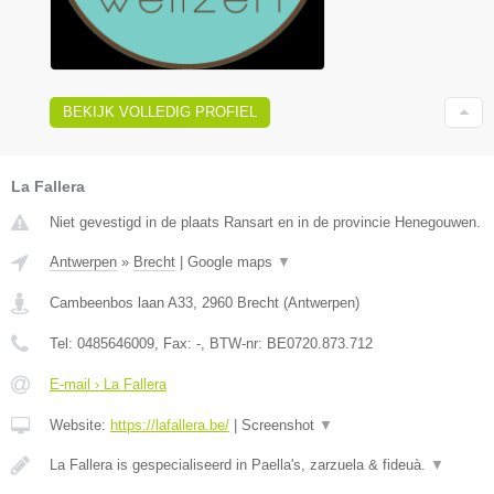
BEKIJK VOLLEDIG PROFIEL
La Fallera
Niet gevestigd in de plaats Ransart en in de provincie Henegouwen.
Antwerpen
»
Brecht
|
Google maps
▼
Cambeenbos laan A33
,
2960
Brecht
(
Antwerpen
)
Tel:
0485646009
, Fax:
-
, BTW-nr:
BE0720.873.712
E-mail › La Fallera
Website:
https://lafallera.be/
|
Screenshot
▼
La Fallera is gespecialiseerd in Paella's, zarzuela & fideuà.
▼