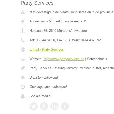
Party Services
Niet gevestigd in de plaats Ronquieres en in de provinc
Antwerpen
»
Mortsel
|
Google maps
▼
Heirbaan 66
,
2640
Mortsel
(
Antwerpen
)
Tel:
03/644 84 60
, Fax:
-
, BTW-nr:
0474 437 292
E-mail › Party Services
Website:
http://www.partyservices.be
|
Screenshot
▼
Party Services Catering verzorgt uw diner, buffet, recept
Diensten onbekend
Openingstijden onbekend
Sociale media: