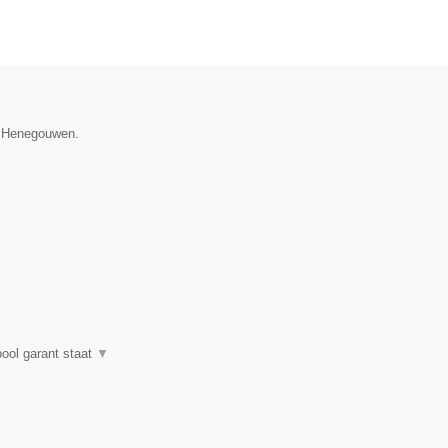
ie Henegouwen.
pool garant staat
▼