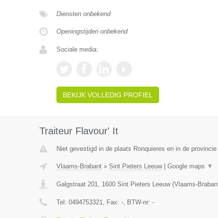
Diensten onbekend
Openingstijden onbekend
Sociale media:
BEKIJK VOLLEDIG PROFIEL
Traiteur Flavour' It
Niet gevestigd in de plaats Ronquieres en in de provinc
Vlaams-Brabant
»
Sint Pieters Leeuw
|
Google maps
▼
Galgstraat 201
,
1600
Sint Pieters Leeuw
(
Vlaams-Braban
Tel:
0494753321
, Fax:
-
, BTW-nr:
-