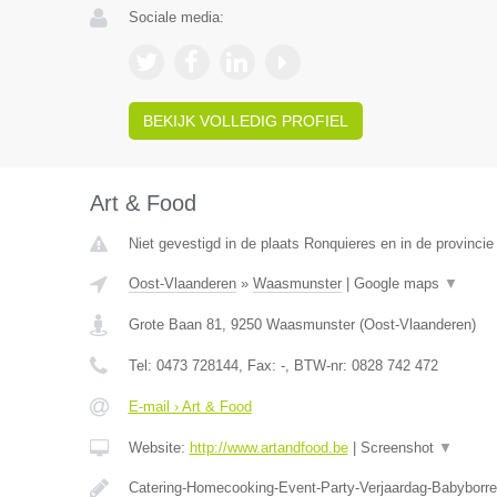
Sociale media:
BEKIJK VOLLEDIG PROFIEL
Art & Food
Niet gevestigd in de plaats Ronquieres en in de provinc
Oost-Vlaanderen
»
Waasmunster
|
Google maps
▼
Grote Baan 81
,
9250
Waasmunster
(
Oost-Vlaanderen
)
Tel:
0473 728144
, Fax:
-
, BTW-nr:
0828 742 472
E-mail › Art & Food
Website:
http://www.artandfood.be
|
Screenshot
▼
Catering-Homecooking-Event-Party-Verjaardag-Babyborre