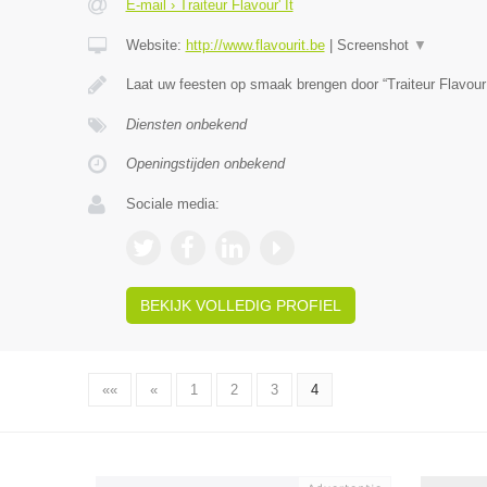
E-mail › Traiteur Flavour' It
Website:
http://www.flavourit.be
|
Screenshot
▼
Laat uw feesten op smaak brengen door “Traiteur Flavour 
Diensten onbekend
Openingstijden onbekend
Sociale media:
BEKIJK VOLLEDIG PROFIEL
««
«
1
2
3
4