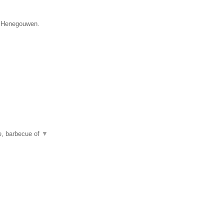
ie Henegouwen.
ie, barbecue of
▼