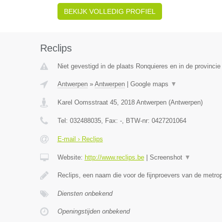
BEKIJK VOLLEDIG PROFIEL
Reclips
Niet gevestigd in de plaats Ronquieres en in de provinc
Antwerpen
»
Antwerpen
|
Google maps
▼
Karel Oomsstraat 45
,
2018
Antwerpen
(
Antwerpen
)
Tel:
032488035
, Fax:
-
, BTW-nr:
0427201064
E-mail › Reclips
Website:
http://www.reclips.be
|
Screenshot
▼
Reclips, een naam die voor de fijnproevers van de metro
Diensten onbekend
Openingstijden onbekend