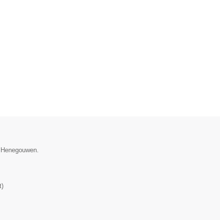
ie Henegouwen.
t
)