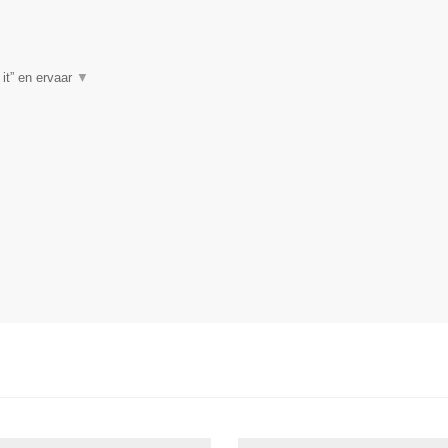
it” en ervaar
▼