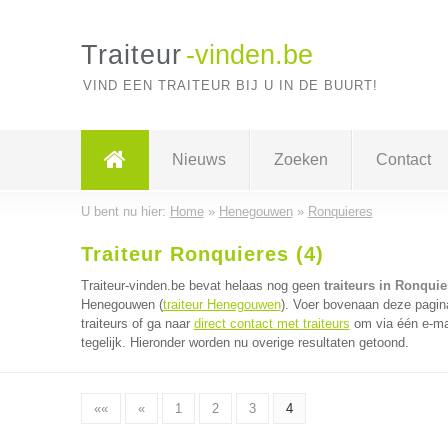
Traiteur
-vinden.be
VIND EEN TRAITEUR BIJ U IN DE BUURT!
Nieuws
Zoeken
Contact
U bent nu hier:
Home
»
Henegouwen
»
Ronquieres
Traiteur Ronquieres (4)
Traiteur-vinden.be bevat helaas nog geen
traiteurs in Ronquie
Henegouwen (
traiteur Henegouwen
). Voer bovenaan deze pagina
traiteurs of ga naar
direct contact met traiteurs
om via één e-mai
tegelijk. Hieronder worden nu overige resultaten getoond.
««
«
1
2
3
4