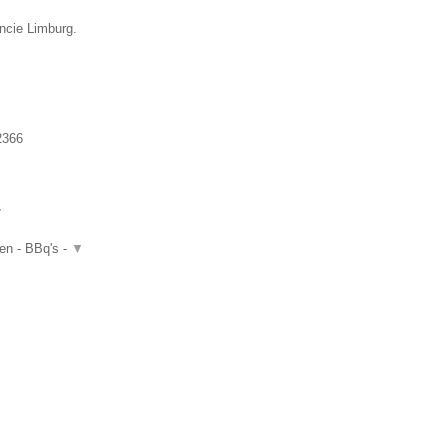
incie Limburg.
2366
▼
ten - BBq's -
▼