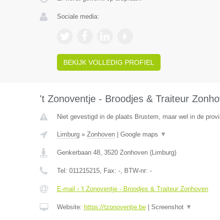
Sociale media:
BEKIJK VOLLEDIG PROFIEL
't Zonoventje - Broodjes & Traiteur Zonh
Niet gevestigd in de plaats Brustem, maar wel in de prov
Limburg
»
Zonhoven
|
Google maps
▼
Genkerbaan 48
,
3520
Zonhoven
(
Limburg
)
Tel:
011215215
, Fax:
-
, BTW-nr:
-
E-mail › 't Zonoventje - Broodjes & Traiteur Zonhoven
Website:
https://tzonoventje.be
|
Screenshot
▼