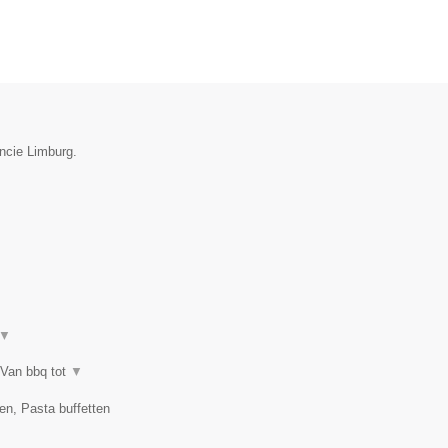
incie Limburg.
▼
 Van bbq tot
▼
en, Pasta buffetten