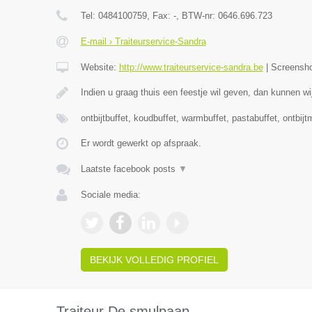
Tel:
0484100759
, Fax:
-
, BTW-nr:
0646.696.723
E-mail › Traiteurservice-Sandra
Website:
http://www.traiteurservice-sandra.be
|
Screensh
Indien u graag thuis een feestje wil geven, dan kunnen wij
ontbijtbuffet, koudbuffet, warmbuffet, pastabuffet, ontbi
Er wordt gewerkt op afspraak.
Laatste facebook posts
▼
Sociale media:
BEKIJK VOLLEDIG PROFIEL
Traiteur De smulpaap