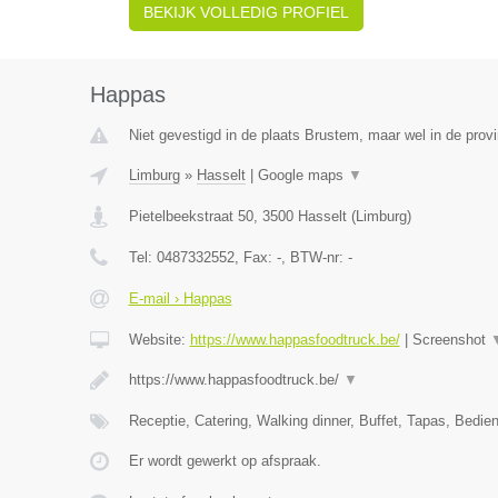
BEKIJK VOLLEDIG PROFIEL
Happas
Niet gevestigd in de plaats Brustem, maar wel in de prov
Limburg
»
Hasselt
|
Google maps
▼
Pietelbeekstraat 50
,
3500
Hasselt
(
Limburg
)
Tel:
0487332552
, Fax:
-
, BTW-nr:
-
E-mail › Happas
Website:
https://www.happasfoodtruck.be/
|
Screenshot
https://www.happasfoodtruck.be/
▼
Receptie, Catering, Walking dinner, Buffet, Tapas, Bedie
Er wordt gewerkt op afspraak.