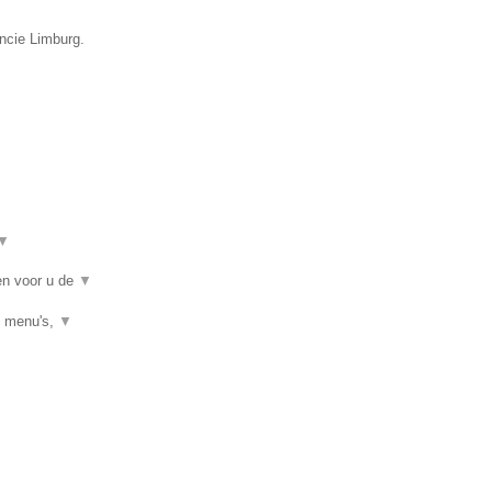
incie Limburg.
▼
ken voor u de
▼
, menu's,
▼