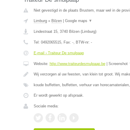
Niet gevestigd in de plaats Brustem, maar wel in de prov
Limburg
»
Bilzen
|
Google maps
▼
Lindestraat 15
,
3740
Bilzen
(
Limburg
)
Tel:
0492065515
, Fax:
-
, BTW-nr:
-
E-mail › Traiteur De smulpaap
Website:
http://www.traiteurdesmulpaap.be
|
Screenshot
Wij verzorgen al uw feesten, van klein tot groot. Wij ma
koude buffetten, buffetten, verhuur van horecamaterialen
Er wordt gewerkt op afspraak.
Sociale media: