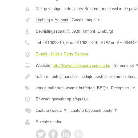
Niet gevestigd in de plaats Brustem, maar wel in de prov
Limburg
»
Hamont
|
Google maps
▼
Bevrijdingsstraat 7
,
3930
Hamont
(
Limburg
)
Tel:
011/622319
, Fax:
011/62 23 19
, BTW-nr:
BE 064443
E-mail › Hilde's Party Service
Website:
http://www.hildespartyservice.be
|
Screenshot
traiteur - ontbijtmanden - bedrijfsfeesten - communiefees
koude buffetten, warme buffetten, BBQ's, Receptie's,
▼
Er wordt gewerkt op afspraak.
Laatste tweets
▼
|
Laatste facebook posts
▼
Sociale media: