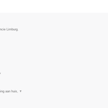
incie Limburg.
▼
ning aan huis,
▼