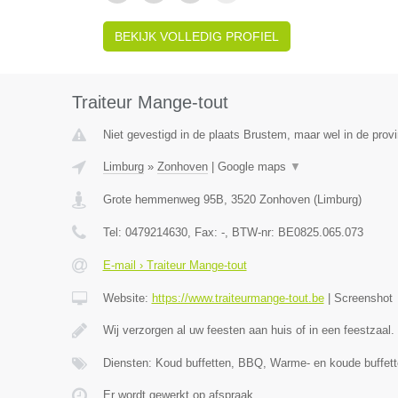
BEKIJK VOLLEDIG PROFIEL
Traiteur Mange-tout
Niet gevestigd in de plaats Brustem, maar wel in de prov
Limburg
»
Zonhoven
|
Google maps
▼
Grote hemmenweg 95B
,
3520
Zonhoven
(
Limburg
)
Tel:
0479214630
, Fax:
-
, BTW-nr:
BE0825.065.073
E-mail › Traiteur Mange-tout
Website:
https://www.traiteurmange-tout.be
|
Screenshot
Wij verzorgen al uw feesten aan huis of in een feestzaal.
Diensten: Koud buffetten, BBQ, Warme- en koude buffett
Er wordt gewerkt op afspraak.