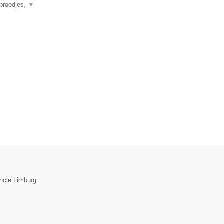
 broodjes,
▼
incie Limburg.