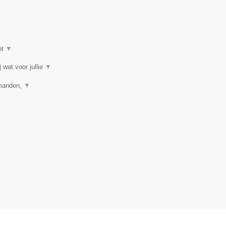
ot
▼
 wat voor jullie
▼
jtmanden,
▼