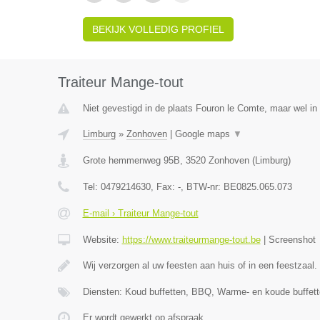
BEKIJK VOLLEDIG PROFIEL
Traiteur Mange-tout
Niet gevestigd in de plaats Fouron le Comte, maar wel in
Limburg
»
Zonhoven
|
Google maps
▼
Grote hemmenweg 95B
,
3520
Zonhoven
(
Limburg
)
Tel:
0479214630
, Fax:
-
, BTW-nr:
BE0825.065.073
E-mail › Traiteur Mange-tout
Website:
https://www.traiteurmange-tout.be
|
Screenshot
Wij verzorgen al uw feesten aan huis of in een feestzaal.
Diensten: Koud buffetten, BBQ, Warme- en koude buffett
Er wordt gewerkt op afspraak.