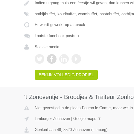
Indien u graag thuis een feestje wil geven, dan kunnen wij
ontbijtbuffet, koudbuffet, warmbuffet, pastabuffet, ontbi
Er wordt gewerkt op afspraak.
Laatste facebook posts
▼
Sociale media:
BEKIJK VOLLEDIG PROFIEL
't Zonoventje - Broodjes & Traiteur Zonh
Niet gevestigd in de plaats Fouron le Comte, maar wel in
Limburg
»
Zonhoven
|
Google maps
▼
Genkerbaan 48
,
3520
Zonhoven
(
Limburg
)