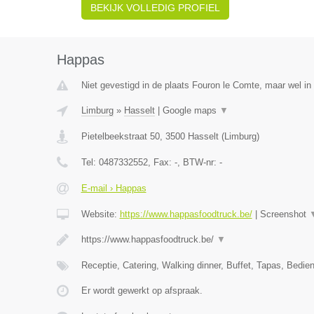
BEKIJK VOLLEDIG PROFIEL
Happas
Niet gevestigd in de plaats Fouron le Comte, maar wel in
Limburg
»
Hasselt
|
Google maps
▼
Pietelbeekstraat 50
,
3500
Hasselt
(
Limburg
)
Tel:
0487332552
, Fax:
-
, BTW-nr:
-
E-mail › Happas
Website:
https://www.happasfoodtruck.be/
|
Screenshot
https://www.happasfoodtruck.be/
▼
Receptie, Catering, Walking dinner, Buffet, Tapas, Bedie
Er wordt gewerkt op afspraak.