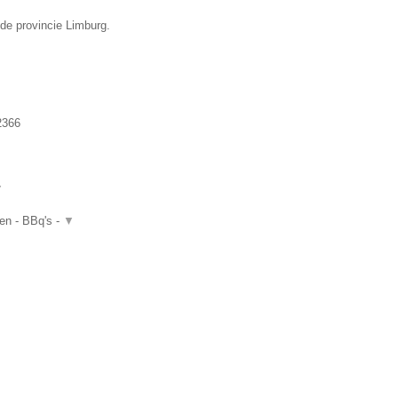
 de provincie Limburg.
2366
▼
ten - BBq's -
▼