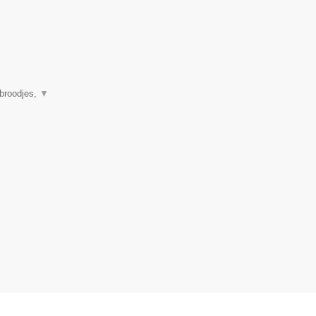
 broodjes,
▼