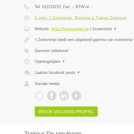
Tel:
011215215
, Fax:
-
, BTW-nr:
-
E-mail › 't Zonoventje - Broodjes & Traiteur Zonhoven
Website:
https://tzonoventje.be
|
Screenshot
▼
't Zonoventje biedt een uitgebreid gamma van ovenverse
Diensten onbekend
Openingstijden
▼
Laatste facebook posts
▼
Sociale media:
BEKIJK VOLLEDIG PROFIEL
Traiteur De smulpaap