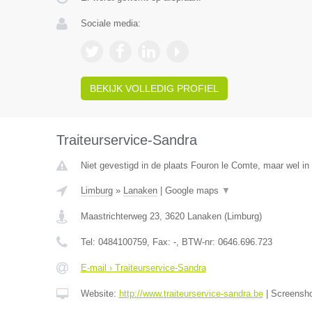
Sociale media:
BEKIJK VOLLEDIG PROFIEL
Traiteurservice-Sandra
Niet gevestigd in de plaats Fouron le Comte, maar wel in
Limburg
»
Lanaken
|
Google maps
▼
Maastrichterweg 23
,
3620
Lanaken
(
Limburg
)
Tel:
0484100759
, Fax:
-
, BTW-nr:
0646.696.723
E-mail › Traiteurservice-Sandra
Website:
http://www.traiteurservice-sandra.be
|
Screensh