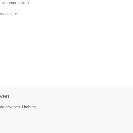
 wat voor jullie
▼
jtmanden,
▼
oven
 de provincie Limburg.