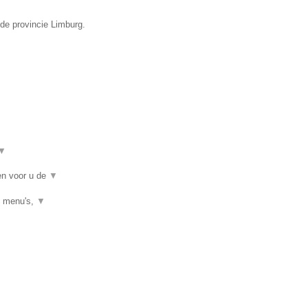
 de provincie Limburg.
▼
ken voor u de
▼
, menu's,
▼