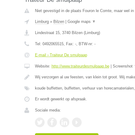
Niet gevestigd in de plaats Fouron le Comte, maar wel in
Limburg
»
Bilzen
|
Google maps
▼
Lindestraat 15
,
3740
Bilzen
(
Limburg
)
Tel:
0492065515
, Fax:
-
, BTW-nr:
-
E-mail › Traiteur De smulpaap
Website:
http://www.traiteurdesmulpaap.be
|
Screenshot
Wij verzorgen al uw feesten, van klein tot groot. Wij ma
koude buffetten, buffetten, verhuur van horecamaterialen
Er wordt gewerkt op afspraak.
Sociale media: