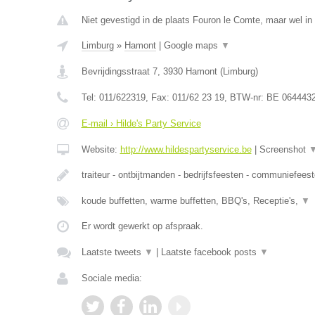
Niet gevestigd in de plaats Fouron le Comte, maar wel in
Limburg
»
Hamont
|
Google maps
▼
Bevrijdingsstraat 7
,
3930
Hamont
(
Limburg
)
Tel:
011/622319
, Fax:
011/62 23 19
, BTW-nr:
BE 064443
E-mail › Hilde's Party Service
Website:
http://www.hildespartyservice.be
|
Screenshot
traiteur - ontbijtmanden - bedrijfsfeesten - communiefees
koude buffetten, warme buffetten, BBQ's, Receptie's,
▼
Er wordt gewerkt op afspraak.
Laatste tweets
▼
|
Laatste facebook posts
▼
Sociale media: