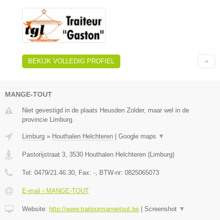
BEKIJK VOLLEDIG PROFIEL
MANGE-TOUT
Niet gevestigd in de plaats Heusden Zolder, maar wel in de
provincie Limburg.
Limburg
»
Houthalen Helchteren
|
Google maps
▼
Pastorijstraat 3
,
3530
Houthalen Helchteren
(
Limburg
)
Tel:
0479/21.46.30
, Fax:
-
, BTW-nr:
0825065073
E-mail › MANGE-TOUT
Website:
http://www.traiteurmangetout.be
|
Screenshot
▼