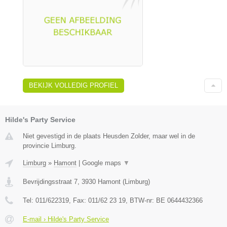
BEKIJK VOLLEDIG PROFIEL
Hilde's Party Service
Niet gevestigd in de plaats Heusden Zolder, maar wel in de
provincie Limburg.
Limburg
»
Hamont
|
Google maps
▼
Bevrijdingsstraat 7
,
3930
Hamont
(
Limburg
)
Tel:
011/622319
, Fax:
011/62 23 19
, BTW-nr:
BE 0644432366
E-mail › Hilde's Party Service