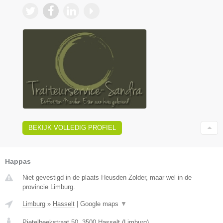
BEKIJK VOLLEDIG PROFIEL
Happas
Niet gevestigd in de plaats Heusden Zolder, maar wel in de
provincie Limburg.
Limburg
»
Hasselt
|
Google maps
▼
Pietelbeekstraat 50
,
3500
Hasselt
(
Limburg
)