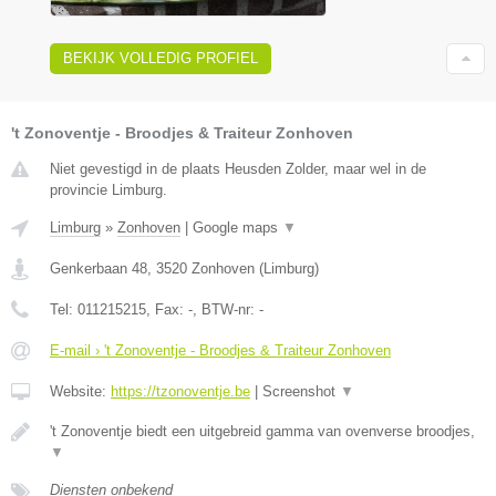
BEKIJK VOLLEDIG PROFIEL
't Zonoventje - Broodjes & Traiteur Zonhoven
Niet gevestigd in de plaats Heusden Zolder, maar wel in de
provincie Limburg.
Limburg
»
Zonhoven
|
Google maps
▼
Genkerbaan 48
,
3520
Zonhoven
(
Limburg
)
Tel:
011215215
, Fax:
-
, BTW-nr:
-
E-mail › 't Zonoventje - Broodjes & Traiteur Zonhoven
Website:
https://tzonoventje.be
|
Screenshot
▼
't Zonoventje biedt een uitgebreid gamma van ovenverse broodjes,
▼
Diensten onbekend