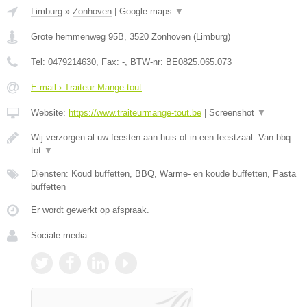
Limburg
»
Zonhoven
|
Google maps
▼
Grote hemmenweg 95B
,
3520
Zonhoven
(
Limburg
)
Tel:
0479214630
, Fax:
-
, BTW-nr:
BE0825.065.073
E-mail › Traiteur Mange-tout
Website:
https://www.traiteurmange-tout.be
|
Screenshot
▼
Wij verzorgen al uw feesten aan huis of in een feestzaal. Van bbq
tot
▼
Diensten: Koud buffetten, BBQ, Warme- en koude buffetten, Pasta
buffetten
Er wordt gewerkt op afspraak.
Sociale media: