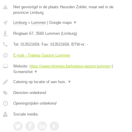
Niet gevestigd in de plaats Heusden Zolder, maar wel in de
provincie Limburg.
Limburg
»
Lummen
|
Google maps
▼
Ringlaan 67
,
3560
Lummen
(
Limburg
)
Tel:
013521659
, Fax:
013521659
, BTW-nr:
-
E-mail › Traiteur Gaston Lummen
Website:
https://www.inforegio.be/traiteur-gaston-lummen
|
Screenshot
▼
Catering op locatie of aan huis.
▼
Diensten onbekend
Openingstijden onbekend
Sociale media: