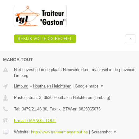
BEKIJK VOLLEDIG PROFIEL
MANGE-TOUT
Niet gevestigd in de plaats Nieuwerkerken, maar wel in de provincie
Limburg.
Limburg
»
Houthalen Helchteren
|
Google maps
▼
Pastorijstraat 3
,
3530
Houthalen Helchteren
(
Limburg
)
Tel:
0479/21.46.30
, Fax:
-
, BTW-nr:
0825065073
E-mail › MANGE-TOUT
Website:
http://www.traiteurmangetout.be
|
Screenshot
▼