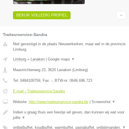
BEKIJK VOLLEDIG PROFIEL
Traiteurservice-Sandra
Niet gevestigd in de plaats Nieuwerkerken, maar wel in de provincie
Limburg.
Limburg
»
Lanaken
|
Google maps
▼
Maastrichterweg 23
,
3620
Lanaken
(
Limburg
)
Tel:
0484100759
, Fax:
-
, BTW-nr:
0646.696.723
E-mail › Traiteurservice-Sandra
Website:
http://www.traiteurservice-sandra.be
|
Screenshot
▼
Indien u graag thuis een feestje wil geven, dan kunnen wij wat voor
jullie
▼
ontbijtbuffet, koudbuffet, warmbuffet, pastabuffet, ontbijtmanden,
▼