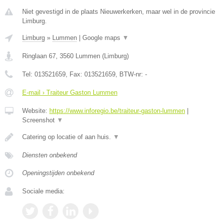
Niet gevestigd in de plaats Nieuwerkerken, maar wel in de provincie
Limburg.
Limburg
»
Lummen
|
Google maps
▼
Ringlaan 67
,
3560
Lummen
(
Limburg
)
Tel:
013521659
, Fax:
013521659
, BTW-nr:
-
E-mail › Traiteur Gaston Lummen
Website:
https://www.inforegio.be/traiteur-gaston-lummen
|
Screenshot
▼
Catering op locatie of aan huis.
▼
Diensten onbekend
Openingstijden onbekend
Sociale media: