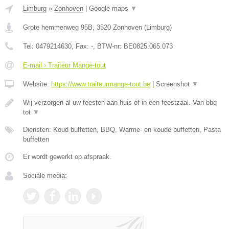
Limburg
»
Zonhoven
|
Google maps
▼
Grote hemmenweg 95B
,
3520
Zonhoven
(
Limburg
)
Tel:
0479214630
, Fax:
-
, BTW-nr:
BE0825.065.073
E-mail › Traiteur Mange-tout
Website:
https://www.traiteurmange-tout.be
|
Screenshot
▼
Wij verzorgen al uw feesten aan huis of in een feestzaal. Van bbq
tot
▼
Diensten: Koud buffetten, BBQ, Warme- en koude buffetten, Pasta
buffetten
Er wordt gewerkt op afspraak.
Sociale media: