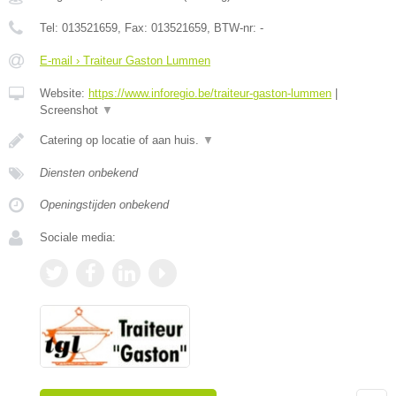
Tel:
013521659
, Fax:
013521659
, BTW-nr:
-
E-mail › Traiteur Gaston Lummen
Website:
https://www.inforegio.be/traiteur-gaston-lummen
|
Screenshot
▼
Catering op locatie of aan huis.
▼
Diensten onbekend
Openingstijden onbekend
Sociale media: