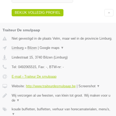
BEKIJK VOLLEDIG PROFIEL
Traiteur De smulpaap
Niet gevestigd in de plaats Velm, maar wel in de provincie Limburg.
Limburg
»
Bilzen
|
Google maps
▼
Lindestraat 15
,
3740
Bilzen
(
Limburg
)
Tel:
0492065515
, Fax:
-
, BTW-nr:
-
E-mail › Traiteur De smulpaap
Website:
http://www.traiteurdesmulpaap.be
|
Screenshot
▼
Wij verzorgen al uw feesten, van klein tot groot. Wij maken voor u
de
▼
koude buffetten, buffetten, verhuur van horecamaterialen, menu's,
▼