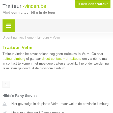
Ik ben een
traiteur
Traiteur
-vinden.be
Vind een traiteur bij u in de buurt!
U bent nu hier:
Home
»
Limburg
»
Velm
Traiteur Velm
Traiteur-vinden.be bevat helaas nog geen
traiteurs in Velm
. Ga naar
traiteur Limburg
of ga naar
direct contact met traiteurs
om via één e-mail
in contact te komen met meerdere traiteurs tegelijk. Hieronder worden nu
resultaten getoond uit de provincie Limburg.
1
Hilde's Party Service
Niet gevestigd in de plaats Velm, maar wel in de provincie Limburg.
Limburg
»
Hamont
|
Google maps
▼