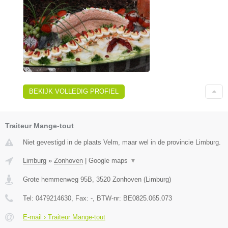
BEKIJK VOLLEDIG PROFIEL
Traiteur Mange-tout
Niet gevestigd in de plaats Velm, maar wel in de provincie Limburg.
Limburg
»
Zonhoven
|
Google maps
▼
Grote hemmenweg 95B
,
3520
Zonhoven
(
Limburg
)
Tel:
0479214630
, Fax:
-
, BTW-nr:
BE0825.065.073
E-mail › Traiteur Mange-tout