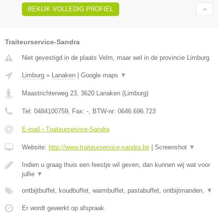
BEKIJK VOLLEDIG PROFIEL
Traiteurservice-Sandra
Niet gevestigd in de plaats Velm, maar wel in de provincie Limburg.
Limburg
»
Lanaken
|
Google maps
▼
Maastrichterweg 23
,
3620
Lanaken
(
Limburg
)
Tel:
0484100759
, Fax:
-
, BTW-nr:
0646.696.723
E-mail › Traiteurservice-Sandra
Website:
http://www.traiteurservice-sandra.be
|
Screenshot
▼
Indien u graag thuis een feestje wil geven, dan kunnen wij wat voor
jullie
▼
ontbijtbuffet, koudbuffet, warmbuffet, pastabuffet, ontbijtmanden,
▼
Er wordt gewerkt op afspraak.