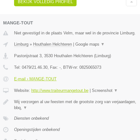
BEKIJK VOLLEDIG PROFIEL
MANGE-TOUT
Niet gevestigd in de plaats Velm, maar wel in de provincie Limburg.
Limburg
»
Houthalen Helchteren
|
Google maps
▼
Pastorijstraat 3
,
3530
Houthalen Helchteren
(
Limburg
)
Tel:
0479/21.46.30
, Fax:
-
, BTW-nr:
0825065073
E-mail › MANGE-TOUT
Website:
http://www.traiteurmangetout.be
|
Screenshot
▼
Wij verzorgen al uw feesten met de grootste zorg van verjaardagen,
bbq,
▼
Diensten onbekend
Openingstijden onbekend