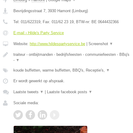
Bevrijdingsstraat 7
,
3930
Hamont
(
Limburg
)
Tel:
011/622319
, Fax:
011/62 23 19
, BTW-nr:
BE 0644432366
E-mail › Hilde's Party Service
Website:
http://www.hildespartyservice.be
|
Screenshot
▼
traiteur - ontbijtmanden - bedrijfsfeesten - communiefeesten - BBq's
-
▼
koude buffetten, warme buffetten, BBQ's, Receptie's,
▼
Er wordt gewerkt op afspraak.
Laatste tweets
▼
|
Laatste facebook posts
▼
Sociale media: