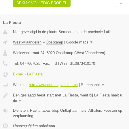
BEKIJK VOLLEDIG PROFIEL
La Fiesta
Niet gevestigd in de plaats Berneau en in de provincie Luik.
West-Vlaanderen
»
Oostkamp
|
Google maps
▼
Wielewaalstraat 24
,
8020
Oostkamp
(
West-Vlaanderen
)
Tel:
0477667025
, Fax:
-
, BTW-nr:
BE0873410170
E-mail › La Fiesta
Website:
http://www.cateringlafiesta.be
|
Screenshot
▼
Een geslaagd feest start met La Fiesta, want bij La Fiesta haalt u
de
▼
Diensten: Paella tapas bbq, Ontbijt aan huis, Afhalen, Feesten op
verplaatsing
Openingstijden onbekend