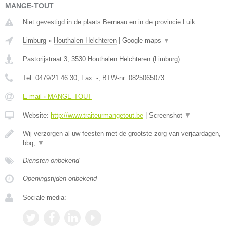
MANGE-TOUT
Niet gevestigd in de plaats Berneau en in de provincie Luik.
Limburg
»
Houthalen Helchteren
|
Google maps
▼
Pastorijstraat 3
,
3530
Houthalen Helchteren
(
Limburg
)
Tel:
0479/21.46.30
, Fax:
-
, BTW-nr:
0825065073
E-mail › MANGE-TOUT
Website:
http://www.traiteurmangetout.be
|
Screenshot
▼
Wij verzorgen al uw feesten met de grootste zorg van verjaardagen,
bbq,
▼
Diensten onbekend
Openingstijden onbekend
Sociale media: