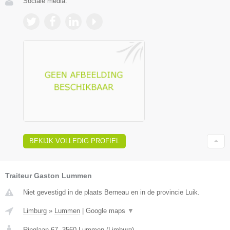
Sociale media:
BEKIJK VOLLEDIG PROFIEL
Traiteur Gaston Lummen
Niet gevestigd in de plaats Berneau en in de provincie Luik.
Limburg
»
Lummen
|
Google maps
▼
Ringlaan 67
,
3560
Lummen
(
Limburg
)