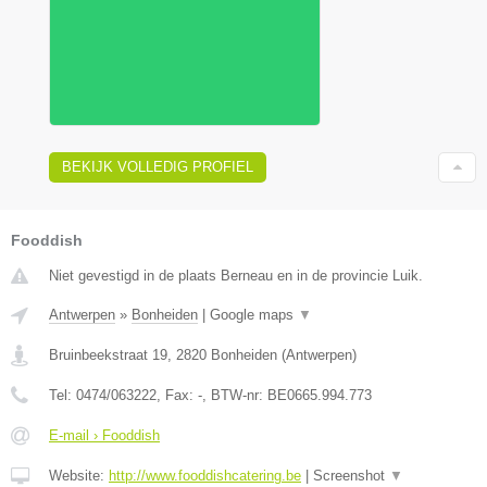
BEKIJK VOLLEDIG PROFIEL
Fooddish
Niet gevestigd in de plaats Berneau en in de provincie Luik.
Antwerpen
»
Bonheiden
|
Google maps
▼
Bruinbeekstraat 19
,
2820
Bonheiden
(
Antwerpen
)
Tel:
0474/063222
, Fax:
-
, BTW-nr:
BE0665.994.773
E-mail › Fooddish
Website:
http://www.fooddishcatering.be
|
Screenshot
▼