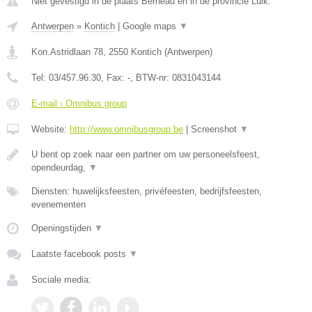
Niet gevestigd in de plaats Berneau en in de provincie Luik.
Antwerpen
»
Kontich
|
Google maps
▼
Kon.Astridlaan 78
,
2550
Kontich
(
Antwerpen
)
Tel:
03/457.96.30
, Fax:
-
, BTW-nr:
0831043144
E-mail › Omnibus group
Website:
http://www.omnibusgroup.be
|
Screenshot
▼
U bent op zoek naar een partner om uw personeelsfeest,
opendeurdag,
▼
Diensten: huwelijksfeesten, privéfeesten, bedrijfsfeesten,
evenementen
Openingstijden
▼
Laatste facebook posts
▼
Sociale media: