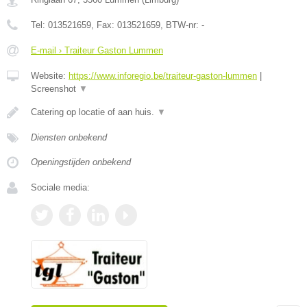
Tel:
013521659
, Fax:
013521659
, BTW-nr:
-
E-mail › Traiteur Gaston Lummen
Website:
https://www.inforegio.be/traiteur-gaston-lummen
|
Screenshot
▼
Catering op locatie of aan huis.
▼
Diensten onbekend
Openingstijden onbekend
Sociale media: