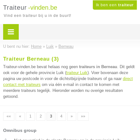
Ik ben een
traiteur
Traiteur
-vinden.be
Vind een traiteur bij u in de buurt!
U bent nu hier:
Home
»
Luik
»
Berneau
Traiteur Berneau (3)
Traiteur-vinden.be bevat helaas nog geen
traiteurs in Berneau
. Dit geldt
ook voor de gehele provincie Luik (
traiteur Luik
). Voer bovenaan deze
pagina uw postcode in voor de dichtstbijzijnde traiteurs of ga naar
direct
contact met traiteurs
om via één e-mail in contact te komen met
meerdere traiteurs tegelijk. Hieronder worden nu overige resultaten
getoond.
««
«
1
2
3
4
»
»»
Omnibus group