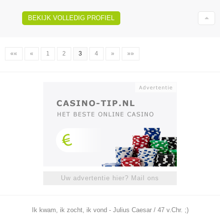
BEKIJK VOLLEDIG PROFIEL
««
«
1
2
3
4
»
»»
Uw advertentie hier? Mail ons
Ik kwam, ik zocht, ik vond - Julius Caesar / 47 v.Chr. ;)