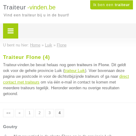
Ik ben een
traiteur
Traiteur
-vinden.be
Vind een traiteur bij u in de buurt!
U bent nu hier:
Home
»
Luik
»
Flone
Traiteur Flone (4)
Traiteur-vinden.be bevat helaas nog geen
traiteurs in Flone
. Dit geldt
ook voor de gehele provincie Luik (
traiteur Luik
). Voer bovenaan deze
pagina uw postcode in voor de dichtstbijzijnde traiteurs of ga naar
direct
contact met traiteurs
om via één e-mail in contact te komen met
meerdere traiteurs tegelijk. Hieronder worden nu overige resultaten
getoond.
««
«
1
2
3
4
Goutry