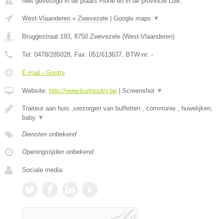
Niet gevestigd in de plaats Flone en in de provincie Luik.
West-Vlaanderen
»
Zwevezele
|
Google maps
▼
Bruggestraat 193
,
8750
Zwevezele
(
West-Vlaanderen
)
Tel:
0478/285028
, Fax:
051/613637
, BTW-nr:
-
E-mail › Goutry
Website:
http://www.kurtgoutry.be
|
Screenshot
▼
Traiteur aan huis ,verzorgen van buffetten , communie , huwelijken,
baby
▼
Diensten onbekend
Openingstijden onbekend
Sociale media: