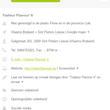
Traiteur Flavour' It
Niet gevestigd in de plaats Flone en in de provincie Luik.
Vlaams-Brabant
»
Sint Pieters Leeuw
|
Google maps
▼
Galgstraat 201
,
1600
Sint Pieters Leeuw
(
Vlaams-Brabant
)
Tel:
0494753321
, Fax:
-
, BTW-nr:
-
E-mail › Traiteur Flavour' It
Website:
http://www.flavourit.be
|
Screenshot
▼
Laat uw feesten op smaak brengen door “Traiteur Flavour it” en
ervaar
▼
Diensten onbekend
Openingstijden onbekend
Sociale media: