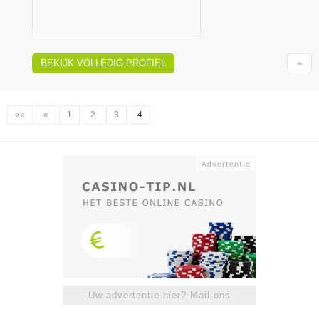
BEKIJK VOLLEDIG PROFIEL
««
«
1
2
3
4
Uw advertentie hier? Mail ons