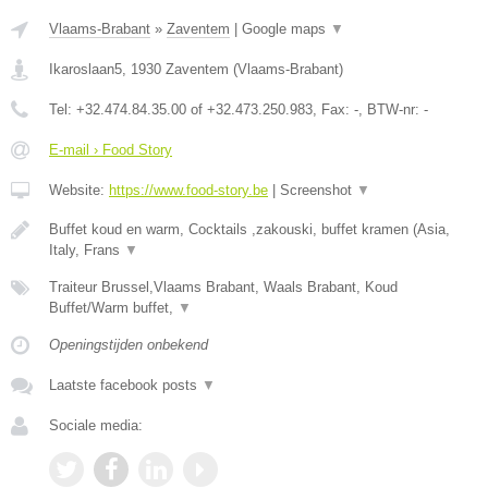
Vlaams-Brabant
»
Zaventem
|
Google maps
▼
Ikaroslaan5
,
1930
Zaventem
(
Vlaams-Brabant
)
Tel:
+32.474.84.35.00 of +32.473.250.983
, Fax:
-
, BTW-nr:
-
E-mail › Food Story
Website:
https://www.food-story.be
|
Screenshot
▼
Buffet koud en warm, Cocktails ,zakouski, buffet kramen (Asia,
Italy, Frans
▼
Traiteur Brussel,Vlaams Brabant, Waals Brabant, Koud
Buffet/Warm buffet,
▼
Openingstijden onbekend
Laatste facebook posts
▼
Sociale media: