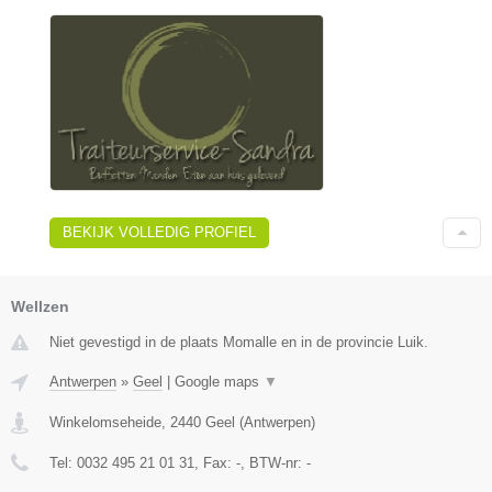
BEKIJK VOLLEDIG PROFIEL
Wellzen
Niet gevestigd in de plaats Momalle en in de provincie Luik.
Antwerpen
»
Geel
|
Google maps
▼
Winkelomseheide
,
2440
Geel
(
Antwerpen
)
Tel:
0032 495 21 01 31
, Fax:
-
, BTW-nr:
-