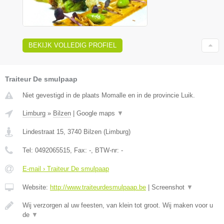
BEKIJK VOLLEDIG PROFIEL
Traiteur De smulpaap
Niet gevestigd in de plaats Momalle en in de provincie Luik.
Limburg
»
Bilzen
|
Google maps
▼
Lindestraat 15
,
3740
Bilzen
(
Limburg
)
Tel:
0492065515
, Fax:
-
, BTW-nr:
-
E-mail › Traiteur De smulpaap
Website:
http://www.traiteurdesmulpaap.be
|
Screenshot
▼
Wij verzorgen al uw feesten, van klein tot groot. Wij maken voor u
de
▼