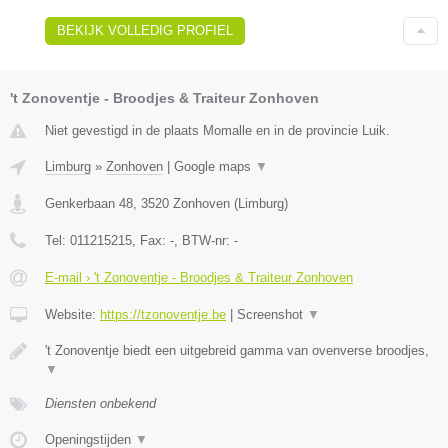
BEKIJK VOLLEDIG PROFIEL
't Zonoventje - Broodjes & Traiteur Zonhoven
Niet gevestigd in de plaats Momalle en in de provincie Luik.
Limburg
»
Zonhoven
|
Google maps
▼
Genkerbaan 48
,
3520
Zonhoven
(
Limburg
)
Tel:
011215215
, Fax:
-
, BTW-nr:
-
E-mail › 't Zonoventje - Broodjes & Traiteur Zonhoven
Website:
https://tzonoventje.be
|
Screenshot
▼
't Zonoventje biedt een uitgebreid gamma van ovenverse broodjes,
▼
Diensten onbekend
Openingstijden
▼