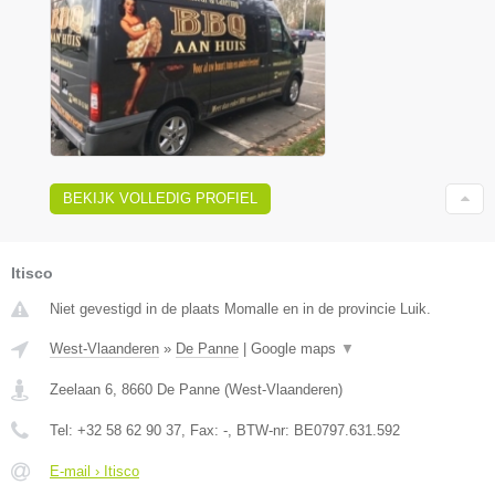
BEKIJK VOLLEDIG PROFIEL
Itisco
Niet gevestigd in de plaats Momalle en in de provincie Luik.
West-Vlaanderen
»
De Panne
|
Google maps
▼
Zeelaan 6
,
8660
De Panne
(
West-Vlaanderen
)
Tel:
+32 58 62 90 37
, Fax:
-
, BTW-nr:
BE0797.631.592
E-mail › Itisco