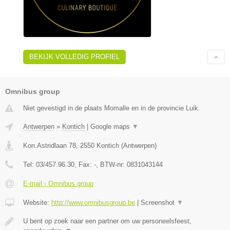
BEKIJK VOLLEDIG PROFIEL
Omnibus group
Niet gevestigd in de plaats Momalle en in de provincie Luik.
Antwerpen
»
Kontich
|
Google maps
▼
Kon.Astridlaan 78
,
2550
Kontich
(
Antwerpen
)
Tel:
03/457.96.30
, Fax:
-
, BTW-nr:
0831043144
E-mail › Omnibus group
Website:
http://www.omnibusgroup.be
|
Screenshot
▼
U bent op zoek naar een partner om uw personeelsfeest,