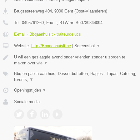
Brugsesteenweg 404
,
9000
Gent
(
Oost-Vlaanderen
)
Tel:
0495761260
, Fax:
-
, BTW-nr:
Be0739344094
E-mail › Bbqaanhuislt - traiteurdelucs
Website:
http://Bbqaanhuislt.be
|
Screenshot
▼
U wil een geslaagde avond onder vrienden zonder u zorgen te
maken over wie
▼
Bbq en paella aan huis, Dessertbuffetten, Hapjes - Tapas, Catering,
Events,
▼
Openingstijden
▼
Sociale media: