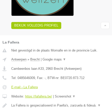
BEKIJK VOLLEDIG PROFIEL
La Fallera
Niet gevestigd in de plaats Momalle en in de provincie Luik.
Antwerpen
»
Brecht
|
Google maps
▼
Cambeenbos laan A33
,
2960
Brecht
(
Antwerpen
)
Tel:
0485646009
, Fax:
-
, BTW-nr:
BE0720.873.712
E-mail › La Fallera
Website:
https://lafallera.be/
|
Screenshot
▼
La Fallera is gespecialiseerd in Paella's, zarzuela & fideuà.
▼