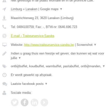
Niet gevestigd in de plaats Momalle en in de provincie Luik.
Limburg
»
Lanaken
|
Google maps
▼
Maastrichterweg 23
,
3620
Lanaken
(
Limburg
)
Tel:
0484100759
, Fax:
-
, BTW-nr:
0646.696.723
E-mail › Traiteurservice-Sandra
Website:
http://www.traiteurservice-sandra.be
|
Screenshot
▼
Indien u graag thuis een feestje wil geven, dan kunnen wij wat voor
jullie
▼
ontbijtbuffet, koudbuffet, warmbuffet, pastabuffet, ontbijtmanden,
▼
Er wordt gewerkt op afspraak.
Laatste facebook posts
▼
Sociale media: