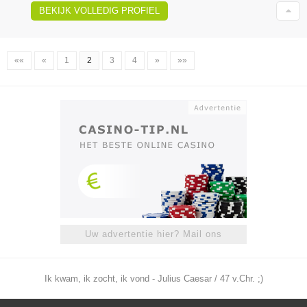
BEKIJK VOLLEDIG PROFIEL
««
«
1
2
3
4
»
»»
Uw advertentie hier? Mail ons
Ik kwam, ik zocht, ik vond - Julius Caesar / 47 v.Chr. ;)