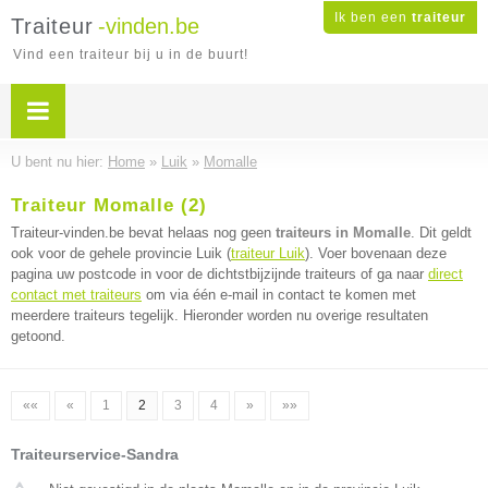
Ik ben een
traiteur
Traiteur
-vinden.be
Vind een traiteur bij u in de buurt!
U bent nu hier:
Home
»
Luik
»
Momalle
Traiteur Momalle (2)
Traiteur-vinden.be bevat helaas nog geen
traiteurs in Momalle
. Dit geldt
ook voor de gehele provincie Luik (
traiteur Luik
). Voer bovenaan deze
pagina uw postcode in voor de dichtstbijzijnde traiteurs of ga naar
direct
contact met traiteurs
om via één e-mail in contact te komen met
meerdere traiteurs tegelijk. Hieronder worden nu overige resultaten
getoond.
««
«
1
2
3
4
»
»»
Traiteurservice-Sandra