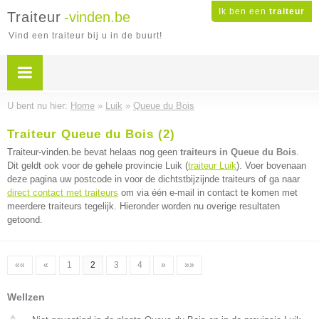
Ik ben een
traiteur
Traiteur
-vinden.be
Vind een traiteur bij u in de buurt!
U bent nu hier:
Home
»
Luik
»
Queue du Bois
Traiteur Queue du Bois (2)
Traiteur-vinden.be bevat helaas nog geen
traiteurs in Queue du Bois
.
Dit geldt ook voor de gehele provincie Luik (
traiteur Luik
). Voer bovenaan
deze pagina uw postcode in voor de dichtstbijzijnde traiteurs of ga naar
direct contact met traiteurs
om via één e-mail in contact te komen met
meerdere traiteurs tegelijk. Hieronder worden nu overige resultaten
getoond.
««
«
1
2
3
4
»
»»
Wellzen