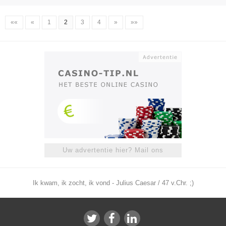
««
«
1
2
3
4
»
»»
Uw advertentie hier? Mail ons
Ik kwam, ik zocht, ik vond - Julius Caesar / 47 v.Chr. ;)