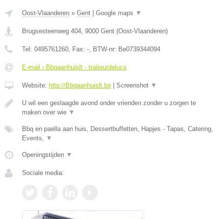
Oost-Vlaanderen
»
Gent
|
Google maps
▼
Brugsesteenweg 404
,
9000
Gent
(
Oost-Vlaanderen
)
Tel:
0495761260
, Fax:
-
, BTW-nr:
Be0739344094
E-mail › Bbqaanhuislt - traiteurdelucs
Website:
http://Bbqaanhuislt.be
|
Screenshot
▼
U wil een geslaagde avond onder vrienden zonder u zorgen te
maken over wie
▼
Bbq en paella aan huis, Dessertbuffetten, Hapjes - Tapas, Catering,
Events,
▼
Openingstijden
▼
Sociale media: