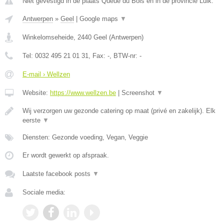
Niet gevestigd in de plaats Queue du Bois en in de provincie Luik.
Antwerpen
»
Geel
|
Google maps
▼
Winkelomseheide
,
2440
Geel
(
Antwerpen
)
Tel:
0032 495 21 01 31
, Fax:
-
, BTW-nr:
-
E-mail › Wellzen
Website:
https://www.wellzen.be
|
Screenshot
▼
Wij verzorgen uw gezonde catering op maat (privé en zakelijk). Elk
eerste
▼
Diensten: Gezonde voeding, Vegan, Veggie
Er wordt gewerkt op afspraak.
Laatste facebook posts
▼
Sociale media: