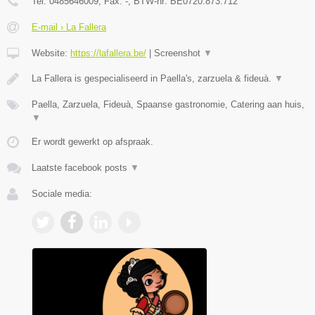
Tel:
0485646009
, Fax:
-
, BTW-nr:
BE0720.873.712
E-mail › La Fallera
Website:
https://lafallera.be/
|
Screenshot
▼
La Fallera is gespecialiseerd in Paella's, zarzuela & fideuà.
▼
Paella, Zarzuela, Fideuà, Spaanse gastronomie, Catering aan huis,
▼
Er wordt gewerkt op afspraak.
Laatste facebook posts
▼
Sociale media: