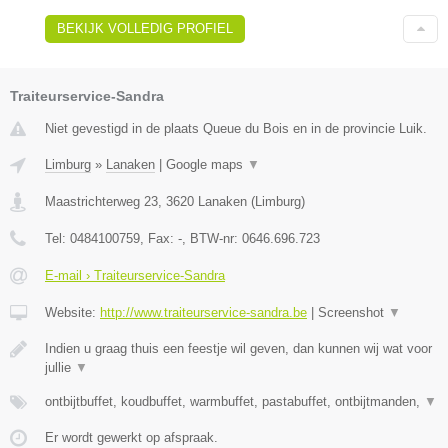
BEKIJK VOLLEDIG PROFIEL
Traiteurservice-Sandra
Niet gevestigd in de plaats Queue du Bois en in de provincie Luik.
Limburg
»
Lanaken
|
Google maps
▼
Maastrichterweg 23
,
3620
Lanaken
(
Limburg
)
Tel:
0484100759
, Fax:
-
, BTW-nr:
0646.696.723
E-mail › Traiteurservice-Sandra
Website:
http://www.traiteurservice-sandra.be
|
Screenshot
▼
Indien u graag thuis een feestje wil geven, dan kunnen wij wat voor
jullie
▼
ontbijtbuffet, koudbuffet, warmbuffet, pastabuffet, ontbijtmanden,
▼
Er wordt gewerkt op afspraak.