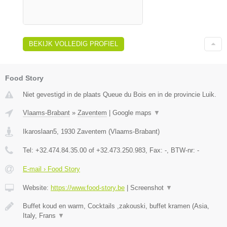
BEKIJK VOLLEDIG PROFIEL
Food Story
Niet gevestigd in de plaats Queue du Bois en in de provincie Luik.
Vlaams-Brabant
»
Zaventem
|
Google maps
▼
Ikaroslaan5
,
1930
Zaventem
(
Vlaams-Brabant
)
Tel:
+32.474.84.35.00 of +32.473.250.983
, Fax:
-
, BTW-nr:
-
E-mail › Food Story
Website:
https://www.food-story.be
|
Screenshot
▼
Buffet koud en warm, Cocktails ,zakouski, buffet kramen (Asia,
Italy, Frans
▼