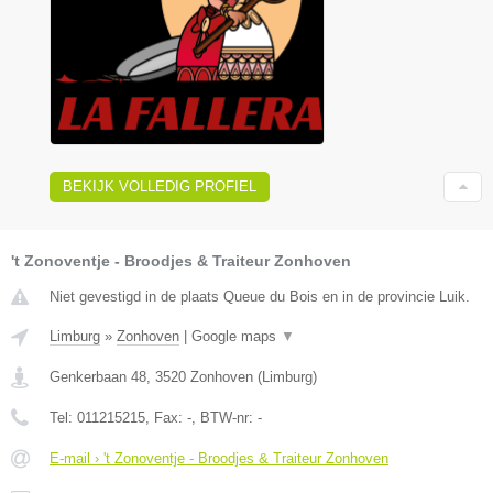
BEKIJK VOLLEDIG PROFIEL
't Zonoventje - Broodjes & Traiteur Zonhoven
Niet gevestigd in de plaats Queue du Bois en in de provincie Luik.
Limburg
»
Zonhoven
|
Google maps
▼
Genkerbaan 48
,
3520
Zonhoven
(
Limburg
)
Tel:
011215215
, Fax:
-
, BTW-nr:
-
E-mail › 't Zonoventje - Broodjes & Traiteur Zonhoven