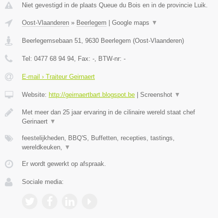
Niet gevestigd in de plaats Queue du Bois en in de provincie Luik.
Oost-Vlaanderen
»
Beerlegem
|
Google maps
▼
Beerlegemsebaan 51
,
9630
Beerlegem
(
Oost-Vlaanderen
)
Tel:
0477 68 94 94
, Fax:
-
, BTW-nr:
-
E-mail › Traiteur Geirnaert
Website:
http://geirnaertbart.blogspot.be
|
Screenshot
▼
Met meer dan 25 jaar ervaring in de cilinaire wereld staat chef
Gerinaert
▼
feestelijkheden, BBQ'S, Buffetten, recepties, tastings,
wereldkeuken,
▼
Er wordt gewerkt op afspraak.
Sociale media: