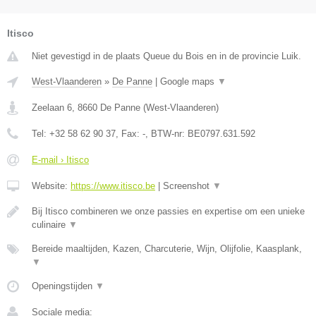
Itisco
Niet gevestigd in de plaats Queue du Bois en in de provincie Luik.
West-Vlaanderen
»
De Panne
|
Google maps
▼
Zeelaan 6
,
8660
De Panne
(
West-Vlaanderen
)
Tel:
+32 58 62 90 37
, Fax:
-
, BTW-nr:
BE0797.631.592
E-mail › Itisco
Website:
https://www.itisco.be
|
Screenshot
▼
Bij Itisco combineren we onze passies en expertise om een unieke
culinaire
▼
Bereide maaltijden, Kazen, Charcuterie, Wijn, Olijfolie, Kaasplank,
▼
Openingstijden
▼
Sociale media: