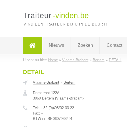
Traiteur
-vinden.be
VIND EEN TRAITEUR BIJ U IN DE BUURT!
Nieuws
Zoeken
Contact
U bent nu hier:
Home
»
Vlaams-Brabant
»
Bertem
»
DETAIL
DETAIL
Vlaams-Brabant
»
Bertem
Dorpstraat 122A
3060
Bertem
(
Vlaams-Brabant
)
Tel:
+ 32 (0)498/02.33.22
Fax:
-
BTW-nr:
BE0607938491