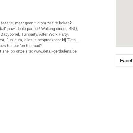
 feestje, maar geen tijd om zelf te koken?
tail' jouw ideale partner! Walking dinner, BBQ,
 Babyborrel, Tuinparty, After Work Party,
st, Jubileum, alles is bespreekbaar bij 'Detail'.
ouw traiteur 'on the road'!
t snel op onze site: www.detail-gertbulens.be
Face