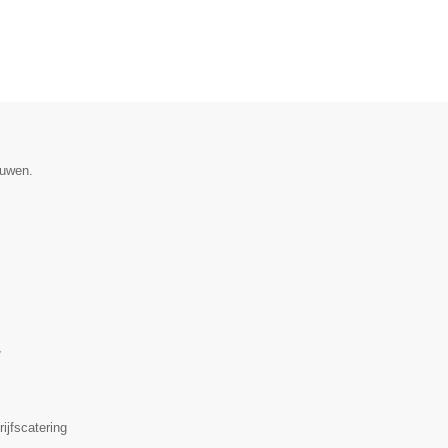
ouwen.
▼
ijfscatering