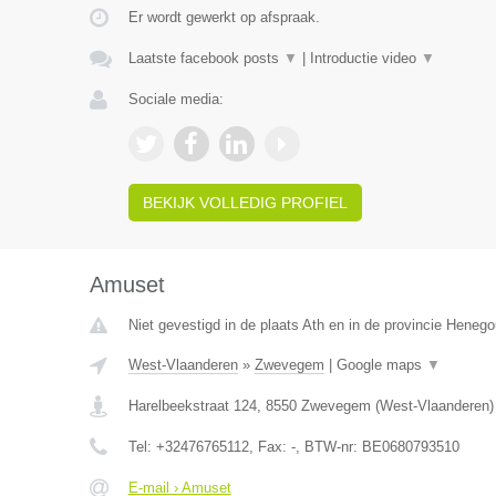
Er wordt gewerkt op afspraak.
Laatste facebook posts
▼
|
Introductie video
▼
Sociale media:
BEKIJK VOLLEDIG PROFIEL
Amuset
Niet gevestigd in de plaats Ath en in de provincie Heneg
West-Vlaanderen
»
Zwevegem
|
Google maps
▼
Harelbeekstraat 124
,
8550
Zwevegem
(
West-Vlaanderen
)
Tel:
+32476765112
, Fax:
-
, BTW-nr:
BE0680793510
E-mail › Amuset