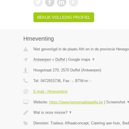
BEKIJK VOLLEDIG PROFIEL
Hmeventing
Niet gevestigd in de plaats Ath en in de provincie Heneg
Antwerpen
»
Duffel
|
Google maps
▼
Hoogstraat 270
,
2570
Duffel
(
Antwerpen
)
Tel:
0472815736
, Fax:
-
, BTW-nr:
-
E-mail › Hmeventing
Website:
https://www.homemadepaella.be
|
Screenshot
Wat is onze missie?
▼
Diensten: Traiteur, Afhaalconcept, Catering aan huis, Bedr