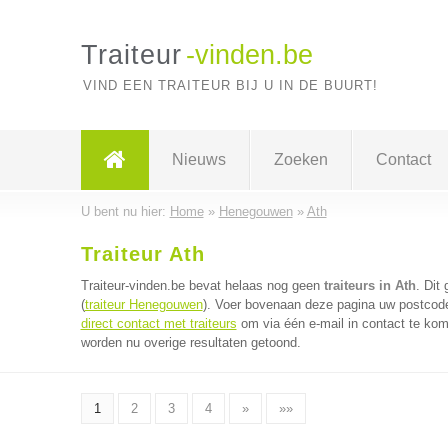
Traiteur
-vinden.be
VIND EEN TRAITEUR BIJ U IN DE BUURT!
Nieuws
Zoeken
Contact
U bent nu hier:
Home
»
Henegouwen
»
Ath
Traiteur Ath
Traiteur-vinden.be bevat helaas nog geen
traiteurs in Ath
. Dit
(
traiteur Henegouwen
). Voer bovenaan deze pagina uw postcode i
direct contact met traiteurs
om via één e-mail in contact te kome
worden nu overige resultaten getoond.
1
2
3
4
»
»»