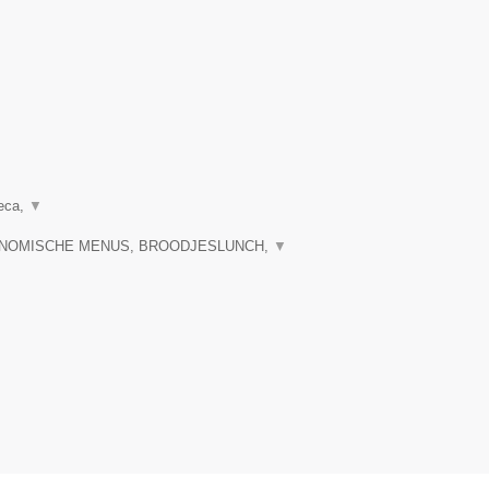
reca,
▼
RONOMISCHE MENUS, BROODJESLUNCH,
▼