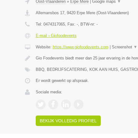
Oost-Vlaanderen
»
Erpe Mere
|
Google maps
▼
Allemansbos 17
,
9420
Erpe Mere
(
Oost-Vlaanderen
)
Tel:
0474317065
, Fax:
-
, BTW-nr:
-
E-mail › Giofoodevents
Website:
https://www.giofoodevents.com
|
Screenshot
▼
Gio Foodevents biedt meer dan 25 jaar ervaring in de ho
BBQ, BEDRIJFSCATERING, KOK AAN HUIS, GAST
Er wordt gewerkt op afspraak.
Sociale media:
BEKIJK VOLLEDIG PROFIEL