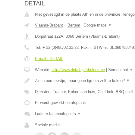
DETAIL
Niet gevestigd in de plaats Ath en in de provincie Heneg
Vlaams-Brabant
»
Bertem
|
Google maps
▼
Dorpstraat 122A
,
3060
Bertem
(
Vlaams-Brabant
)
Tel:
+ 32 (0)498/02.33.22
, Fax:
-
, BTW-nr:
BE060793849
E-mail › DETAIL
Website:
http://www.detail-gertbulens.be
|
Screenshot
▼
Zin in een feestje, maar geen tijd om zelf te koken?
▼
Diensten: Traiteur, Koken aan huis, Chef-kok, BBQ-chef
Er wordt gewerkt op afspraak.
Laatste facebook posts
▼
Sociale media: