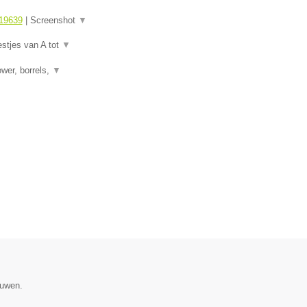
19639
|
Screenshot
▼
estjes van A tot
▼
wer, borrels,
▼
ouwen.