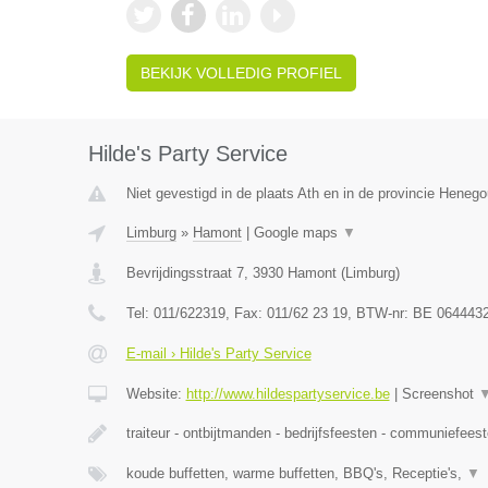
BEKIJK VOLLEDIG PROFIEL
Hilde's Party Service
Niet gevestigd in de plaats Ath en in de provincie Heneg
Limburg
»
Hamont
|
Google maps
▼
Bevrijdingsstraat 7
,
3930
Hamont
(
Limburg
)
Tel:
011/622319
, Fax:
011/62 23 19
, BTW-nr:
BE 064443
E-mail › Hilde's Party Service
Website:
http://www.hildespartyservice.be
|
Screenshot
traiteur - ontbijtmanden - bedrijfsfeesten - communiefees
koude buffetten, warme buffetten, BBQ's, Receptie's,
▼