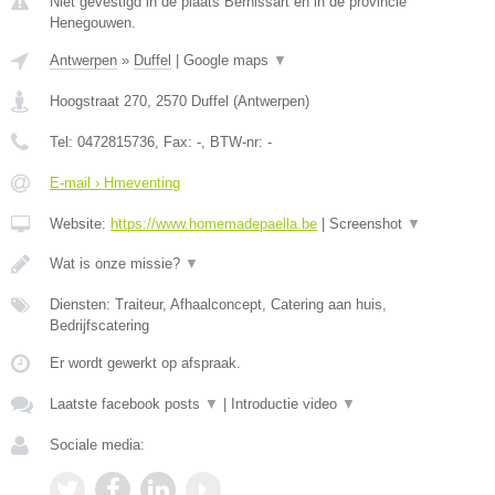
Niet gevestigd in de plaats Bernissart en in de provincie
Henegouwen.
Antwerpen
»
Duffel
|
Google maps
▼
Hoogstraat 270
,
2570
Duffel
(
Antwerpen
)
Tel:
0472815736
, Fax:
-
, BTW-nr:
-
E-mail › Hmeventing
Website:
https://www.homemadepaella.be
|
Screenshot
▼
Wat is onze missie?
▼
Diensten: Traiteur, Afhaalconcept, Catering aan huis,
Bedrijfscatering
Er wordt gewerkt op afspraak.
Laatste facebook posts
▼
|
Introductie video
▼
Sociale media: