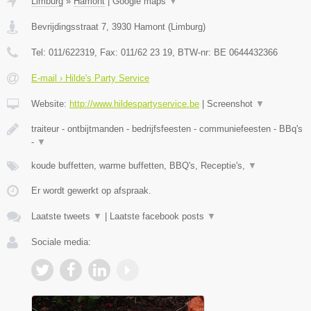
Limburg
»
Hamont
|
Google maps
▼
Bevrijdingsstraat 7
,
3930
Hamont
(
Limburg
)
Tel:
011/622319
, Fax:
011/62 23 19
, BTW-nr:
BE 0644432366
E-mail › Hilde's Party Service
Website:
http://www.hildespartyservice.be
|
Screenshot
▼
traiteur - ontbijtmanden - bedrijfsfeesten - communiefeesten - BBq's
-
▼
koude buffetten, warme buffetten, BBQ's, Receptie's,
▼
Er wordt gewerkt op afspraak.
Laatste tweets
▼
|
Laatste facebook posts
▼
Sociale media: