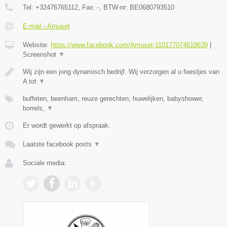
Tel:
+32476765112
, Fax:
-
, BTW-nr:
BE0680793510
E-mail › Amuset
Website:
https://www.facebook.com/Amuset-110177074619639
|
Screenshot
▼
Wij zijn een jong dynamisch bedrijf. Wij verzorgen al u feestjes van
A tot
▼
buffeten, beenham, reuze gerechten, huwelijken, babyshower,
borrels,
▼
Er wordt gewerkt op afspraak.
Laatste facebook posts
▼
Sociale media: