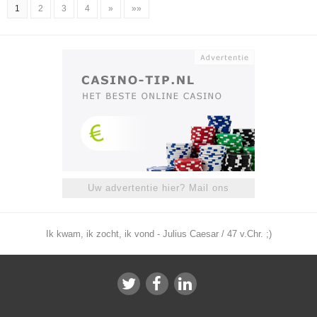
1
2
3
4
»
»»
Uw advertentie hier? Mail ons
Ik kwam, ik zocht, ik vond - Julius Caesar / 47 v.Chr. ;)