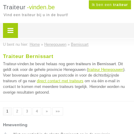
Ik ben een
traiteur
Traiteur
-vinden.be
Vind een traiteur bij u in de buurt!
U bent nu hier:
Home
»
Henegouwen
»
Bernissart
Traiteur Bernissart
Traiteur-vinden.be bevat helaas nog geen
traiteurs in Bernissart
. Dit
geldt ook voor de gehele provincie Henegouwen (
traiteur Henegouwen
).
Voer bovenaan deze pagina uw postcode in voor de dichtstbijzijnde
traiteurs of ga naar
direct contact met traiteurs
om via één e-mail in
contact te komen met meerdere traiteurs tegelijk. Hieronder worden nu
overige resultaten getoond.
1
2
3
4
»
»»
Hmeventing