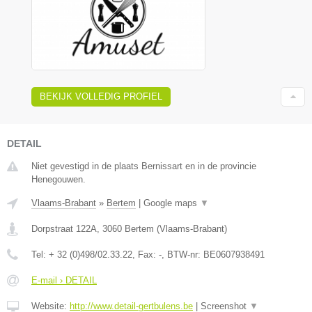
BEKIJK VOLLEDIG PROFIEL
DETAIL
Niet gevestigd in de plaats Bernissart en in de provincie
Henegouwen.
Vlaams-Brabant
»
Bertem
|
Google maps
▼
Dorpstraat 122A
,
3060
Bertem
(
Vlaams-Brabant
)
Tel:
+ 32 (0)498/02.33.22
, Fax:
-
, BTW-nr:
BE0607938491
E-mail › DETAIL
Website:
http://www.detail-gertbulens.be
|
Screenshot
▼