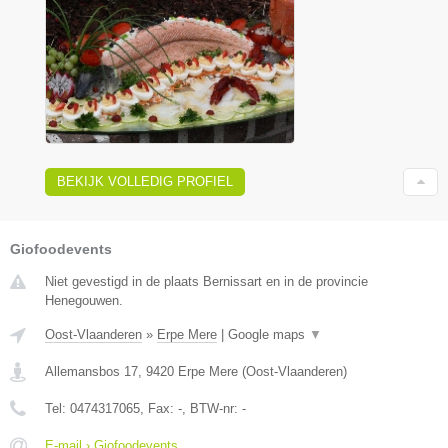
BEKIJK VOLLEDIG PROFIEL
Giofoodevents
Niet gevestigd in de plaats Bernissart en in de provincie
Henegouwen.
Oost-Vlaanderen
»
Erpe Mere
|
Google maps
▼
Allemansbos 17
,
9420
Erpe Mere
(
Oost-Vlaanderen
)
Tel:
0474317065
, Fax:
-
, BTW-nr:
-
E-mail › Giofoodevents