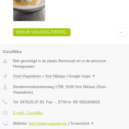
BEKIJK VOLLEDIG PROFIEL
CuisiNiko
Niet gevestigd in de plaats Bernissart en in de provincie
Henegouwen.
Oost-Vlaanderen
»
Sint Niklaas
|
Google maps
▼
Dendermondsesteenweg 175B
,
9100
Sint Niklaas
(
Oost-
Vlaanderen
)
Tel:
0479/25.97.83
, Fax:
-
, BTW-nr:
BE 0661644819
E-mail › CuisiNiko
Website:
http://www.cuisiniko.be
|
Screenshot
▼