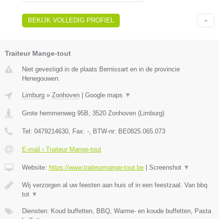
BEKIJK VOLLEDIG PROFIEL
Traiteur Mange-tout
Niet gevestigd in de plaats Bernissart en in de provincie
Henegouwen.
Limburg
»
Zonhoven
|
Google maps
▼
Grote hemmenweg 95B
,
3520
Zonhoven
(
Limburg
)
Tel:
0479214630
, Fax:
-
, BTW-nr:
BE0825.065.073
E-mail › Traiteur Mange-tout
Website:
https://www.traiteurmange-tout.be
|
Screenshot
▼
Wij verzorgen al uw feesten aan huis of in een feestzaal. Van bbq
tot
▼
Diensten: Koud buffetten, BBQ, Warme- en koude buffetten, Pasta