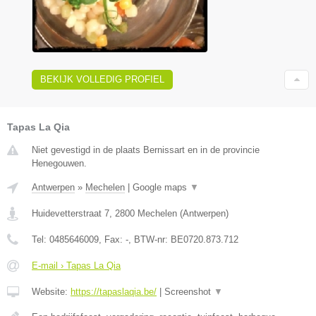
BEKIJK VOLLEDIG PROFIEL
Tapas La Qia
Niet gevestigd in de plaats Bernissart en in de provincie
Henegouwen.
Antwerpen
»
Mechelen
|
Google maps
▼
Huidevetterstraat 7
,
2800
Mechelen
(
Antwerpen
)
Tel:
0485646009
, Fax:
-
, BTW-nr:
BE0720.873.712
E-mail › Tapas La Qia
Website:
https://tapaslaqia.be/
|
Screenshot
▼