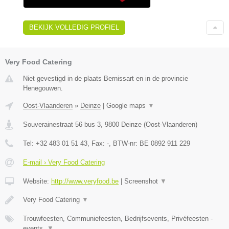
BEKIJK VOLLEDIG PROFIEL
Very Food Catering
Niet gevestigd in de plaats Bernissart en in de provincie
Henegouwen.
Oost-Vlaanderen
»
Deinze
|
Google maps
▼
Souverainestraat 56 bus 3
,
9800
Deinze
(
Oost-Vlaanderen
)
Tel:
+32 483 01 51 43
, Fax:
-
, BTW-nr:
BE 0892 911 229
E-mail › Very Food Catering
Website:
http://www.veryfood.be
|
Screenshot
▼
Very Food Catering
▼
Trouwfeesten, Communiefeesten, Bedrijfsevents, Privéfeesten -
events,
▼