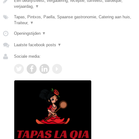
Een bedrijfsfeest, vergadering, receptie, tuinfeest, barbeque,
verjaardag,
▼
Tapas, Pintxos, Paella, Spaanse gastronomie, Catering aan huis,
Traiteur,
▼
Openingstijden
▼
Laatste facebook posts
▼
Sociale media: