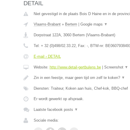
DETAIL
Niet gevestigd in de plaats Bois D Haine en in de provi
Vlaams-Brabant
»
Bertem
|
Google maps
▼
Dorpstraat 122A
,
3060
Bertem
(
Vlaams-Brabant
)
Tel:
+ 32 (0)498/02.33.22
, Fax:
-
, BTW-nr:
BE060793849
E-mail › DETAIL
Website:
http://www.detail-gertbulens.be
|
Screenshot
▼
Zin in een feestje, maar geen tijd om zelf te koken?
▼
Diensten: Traiteur, Koken aan huis, Chef-kok, BBQ-chef
Er wordt gewerkt op afspraak.
Laatste facebook posts
▼
Sociale media: