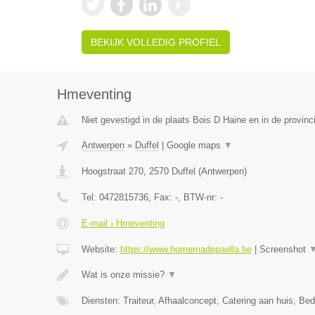
BEKIJK VOLLEDIG PROFIEL
Hmeventing
Niet gevestigd in de plaats Bois D Haine en in de provi
Antwerpen
»
Duffel
|
Google maps
▼
Hoogstraat 270
,
2570
Duffel
(
Antwerpen
)
Tel:
0472815736
, Fax:
-
, BTW-nr:
-
E-mail › Hmeventing
Website:
https://www.homemadepaella.be
|
Screenshot
Wat is onze missie?
▼
Diensten: Traiteur, Afhaalconcept, Catering aan huis, Bedr