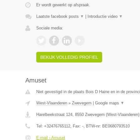
Er wordt gewerkt op afspraak.
Laatste facebook posts
▼
|
Introductie video
▼
Sociale media:
BEKIJK VOLLEDIG PROFIEL
Amuset
Niet gevestigd in de plaats Bois D Haine en in de provi
West-Vlaanderen
»
Zwevegem
|
Google maps
▼
Harelbeekstraat 124
,
8550
Zwevegem
(
West-Vlaanderen
)
Tel:
+32476765112
, Fax:
-
, BTW-nr:
BE0680793510
E-mail › Amuset