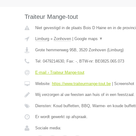
Traiteur Mange-tout
Niet gevestigd in de plaats Bois D Haine en in de provi
Limburg
»
Zonhoven
|
Google maps
▼
Grote hemmenweg 95B
,
3520
Zonhoven
(
Limburg
)
Tel:
0479214630
, Fax:
-
, BTW-nr:
BE0825.065.073
E-mail › Traiteur Mange-tout
Website:
https://www.traiteurmange-tout.be
|
Screenshot
Wij verzorgen al uw feesten aan huis of in een feestzaal.
Diensten: Koud buffetten, BBQ, Warme- en koude buffett
Er wordt gewerkt op afspraak.
Sociale media: