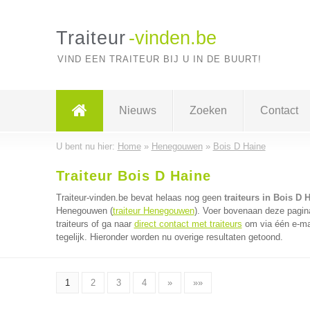
Traiteur
-vinden.be
VIND EEN TRAITEUR BIJ U IN DE BUURT!
Nieuws
Zoeken
Contact
U bent nu hier:
Home
»
Henegouwen
»
Bois D Haine
Traiteur Bois D Haine
Traiteur-vinden.be bevat helaas nog geen
traiteurs in Bois D 
Henegouwen (
traiteur Henegouwen
). Voer bovenaan deze pagina
traiteurs of ga naar
direct contact met traiteurs
om via één e-mai
tegelijk. Hieronder worden nu overige resultaten getoond.
1
2
3
4
»
»»