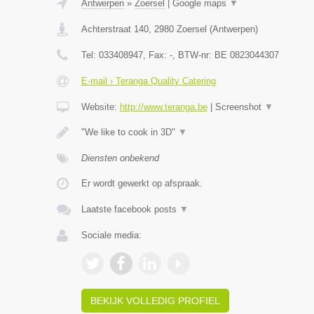
Antwerpen
»
Zoersel
|
Google maps
▼
Achterstraat 140
,
2980
Zoersel
(
Antwerpen
)
Tel:
033408947
, Fax:
-
, BTW-nr:
BE 0823044307
E-mail › Teranga Quality Catering
Website:
http://www.teranga.be
|
Screenshot
▼
"We like to cook in 3D"
▼
Diensten onbekend
Er wordt gewerkt op afspraak.
Laatste facebook posts
▼
Sociale media:
BEKIJK VOLLEDIG PROFIEL