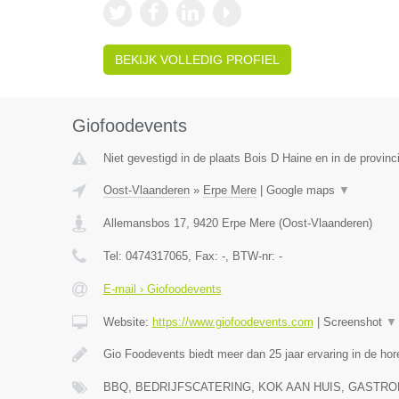
BEKIJK VOLLEDIG PROFIEL
Giofoodevents
Niet gevestigd in de plaats Bois D Haine en in de provi
Oost-Vlaanderen
»
Erpe Mere
|
Google maps
▼
Allemansbos 17
,
9420
Erpe Mere
(
Oost-Vlaanderen
)
Tel:
0474317065
, Fax:
-
, BTW-nr:
-
E-mail › Giofoodevents
Website:
https://www.giofoodevents.com
|
Screenshot
▼
Gio Foodevents biedt meer dan 25 jaar ervaring in de ho
BBQ, BEDRIJFSCATERING, KOK AAN HUIS, GAST