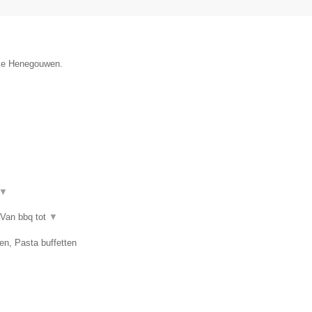
ncie Henegouwen.
▼
 Van bbq tot
▼
en, Pasta buffetten