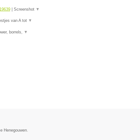
19639
|
Screenshot
▼
estjes van A tot
▼
wer, borrels,
▼
ncie Henegouwen.