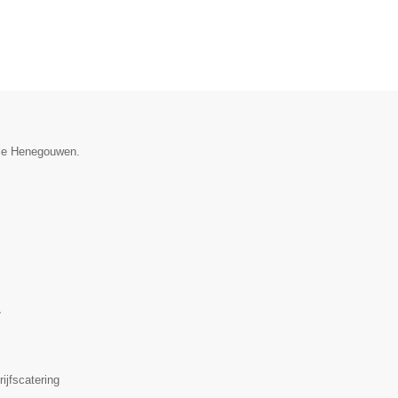
ncie Henegouwen.
▼
ijfscatering