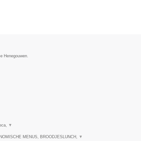
ncie Henegouwen.
reca,
▼
RONOMISCHE MENUS, BROODJESLUNCH,
▼