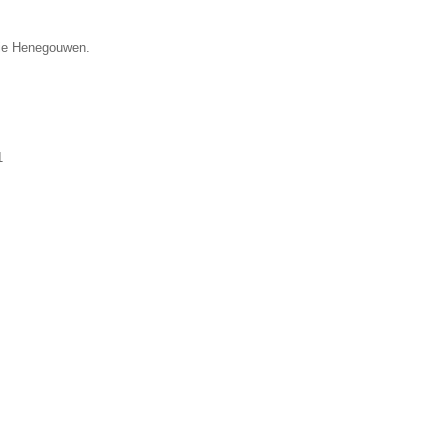
ncie Henegouwen.
1