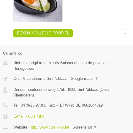
BEKIJK VOLLEDIG PROFIEL
CuisiNiko
Niet gevestigd in de plaats Buissenal en in de provincie
Henegouwen.
Oost-Vlaanderen
»
Sint Niklaas
|
Google maps
▼
Dendermondsesteenweg 175B
,
9100
Sint Niklaas
(
Oost-
Vlaanderen
)
Tel:
0479/25.97.83
, Fax:
-
, BTW-nr:
BE 0661644819
E-mail › CuisiNiko
Website:
http://www.cuisiniko.be
|
Screenshot
▼