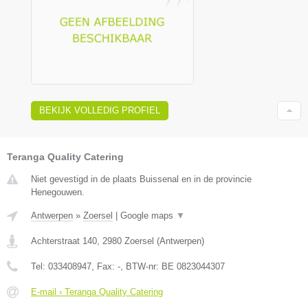
BEKIJK VOLLEDIG PROFIEL
Teranga Quality Catering
Niet gevestigd in de plaats Buissenal en in de provincie
Henegouwen.
Antwerpen
»
Zoersel
|
Google maps
▼
Achterstraat 140
,
2980
Zoersel
(
Antwerpen
)
Tel:
033408947
, Fax:
-
, BTW-nr:
BE 0823044307
E-mail › Teranga Quality Catering