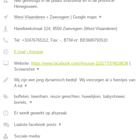
Niet gevestigd in de plaats Buissenal en in de provincie
Henegouwen.
West-Vlaanderen
»
Zwevegem
|
Google maps
▼
Harelbeekstraat 124
,
8550
Zwevegem
(
West-Vlaanderen
)
Tel:
+32476765112
, Fax:
-
, BTW-nr:
BE0680793510
E-mail › Amuset
Website:
https://www.facebook.com/Amuset-110177074619639
|
Screenshot
▼
Wij zijn een jong dynamisch bedrijf. Wij verzorgen al u feestjes van
A tot
▼
buffeten, beenham, reuze gerechten, huwelijken, babyshower,
borrels,
▼
Er wordt gewerkt op afspraak.
Laatste facebook posts
▼
Sociale media: