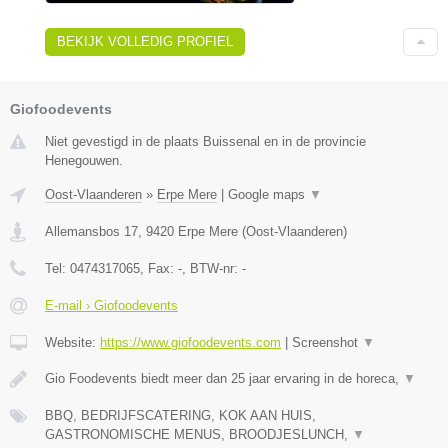
BEKIJK VOLLEDIG PROFIEL
Giofoodevents
Niet gevestigd in de plaats Buissenal en in de provincie
Henegouwen.
Oost-Vlaanderen
»
Erpe Mere
|
Google maps
▼
Allemansbos 17
,
9420
Erpe Mere
(
Oost-Vlaanderen
)
Tel:
0474317065
, Fax:
-
, BTW-nr:
-
E-mail › Giofoodevents
Website:
https://www.giofoodevents.com
|
Screenshot
▼
Gio Foodevents biedt meer dan 25 jaar ervaring in de horeca,
▼
BBQ, BEDRIJFSCATERING, KOK AAN HUIS,
GASTRONOMISCHE MENUS, BROODJESLUNCH,
▼