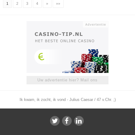
1
2
3
4
»
»»
Uw advertentie hier? Mail ons
Ik kwam, ik zocht, ik vond - Julius Caesar / 47 v.Chr. ;)