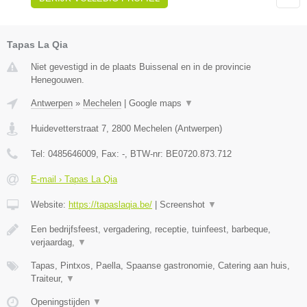
Tapas La Qia
Niet gevestigd in de plaats Buissenal en in de provincie
Henegouwen.
Antwerpen
»
Mechelen
|
Google maps
▼
Huidevetterstraat 7
,
2800
Mechelen
(
Antwerpen
)
Tel:
0485646009
, Fax:
-
, BTW-nr:
BE0720.873.712
E-mail › Tapas La Qia
Website:
https://tapaslaqia.be/
|
Screenshot
▼
Een bedrijfsfeest, vergadering, receptie, tuinfeest, barbeque,
verjaardag,
▼
Tapas, Pintxos, Paella, Spaanse gastronomie, Catering aan huis,
Traiteur,
▼
Openingstijden
▼