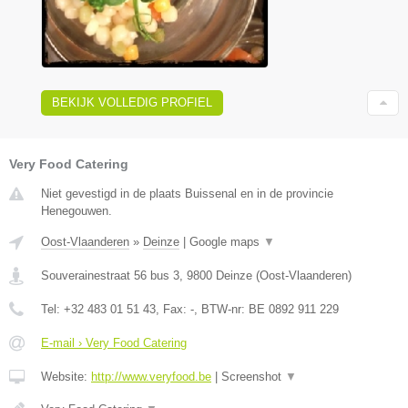
BEKIJK VOLLEDIG PROFIEL
Very Food Catering
Niet gevestigd in de plaats Buissenal en in de provincie
Henegouwen.
Oost-Vlaanderen
»
Deinze
|
Google maps
▼
Souverainestraat 56 bus 3
,
9800
Deinze
(
Oost-Vlaanderen
)
Tel:
+32 483 01 51 43
, Fax:
-
, BTW-nr:
BE 0892 911 229
E-mail › Very Food Catering
Website:
http://www.veryfood.be
|
Screenshot
▼