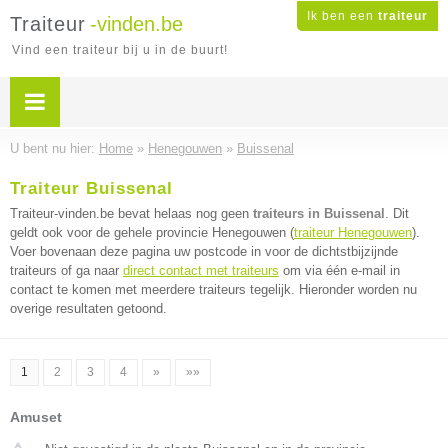
Ik ben een
traiteur
Traiteur
-vinden.be
Vind een traiteur bij u in de buurt!
U bent nu hier:
Home
»
Henegouwen
»
Buissenal
Traiteur Buissenal
Traiteur-vinden.be bevat helaas nog geen
traiteurs in Buissenal
. Dit
geldt ook voor de gehele provincie Henegouwen (
traiteur Henegouwen
).
Voer bovenaan deze pagina uw postcode in voor de dichtstbijzijnde
traiteurs of ga naar
direct contact met traiteurs
om via één e-mail in
contact te komen met meerdere traiteurs tegelijk. Hieronder worden nu
overige resultaten getoond.
1
2
3
4
»
»»
Amuset