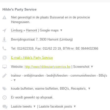
Hilde's Party Service
Niet gevestigd in de plaats Buissenal en in de provincie
Henegouwen.
Limburg
»
Hamont
|
Google maps
▼
Bevrijdingsstraat 7
,
3930
Hamont
(
Limburg
)
Tel:
011/622319
, Fax:
011/62 23 19
, BTW-nr:
BE 0644432366
E-mail › Hilde's Party Service
Website:
http://www.hildespartyservice.be
|
Screenshot
▼
traiteur - ontbijtmanden - bedrijfsfeesten - communiefeesten - BBq's
-
▼
koude buffetten, warme buffetten, BBQ's, Receptie's,
▼
Er wordt gewerkt op afspraak.
Laatste tweets
▼
|
Laatste facebook posts
▼