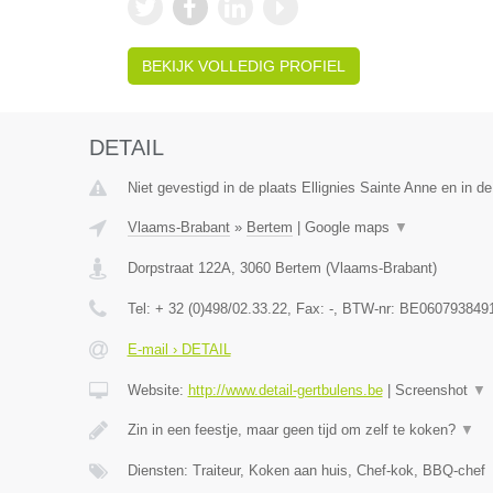
BEKIJK VOLLEDIG PROFIEL
DETAIL
Niet gevestigd in de plaats Ellignies Sainte Anne en in 
Vlaams-Brabant
»
Bertem
|
Google maps
▼
Dorpstraat 122A
,
3060
Bertem
(
Vlaams-Brabant
)
Tel:
+ 32 (0)498/02.33.22
, Fax:
-
, BTW-nr:
BE060793849
E-mail › DETAIL
Website:
http://www.detail-gertbulens.be
|
Screenshot
▼
Zin in een feestje, maar geen tijd om zelf te koken?
▼
Diensten: Traiteur, Koken aan huis, Chef-kok, BBQ-chef