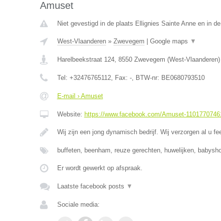
Amuset
Niet gevestigd in de plaats Ellignies Sainte Anne en in 
West-Vlaanderen
»
Zwevegem
|
Google maps
▼
Harelbeekstraat 124
,
8550
Zwevegem
(
West-Vlaanderen
)
Tel:
+32476765112
, Fax:
-
, BTW-nr:
BE0680793510
E-mail › Amuset
Website:
https://www.facebook.com/Amuset-1101770746
Wij zijn een jong dynamisch bedrijf. Wij verzorgen al u fe
buffeten, beenham, reuze gerechten, huwelijken, babysho
Er wordt gewerkt op afspraak.
Laatste facebook posts
▼
Sociale media: