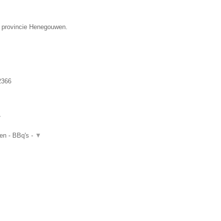
de provincie Henegouwen.
2366
▼
ten - BBq's -
▼