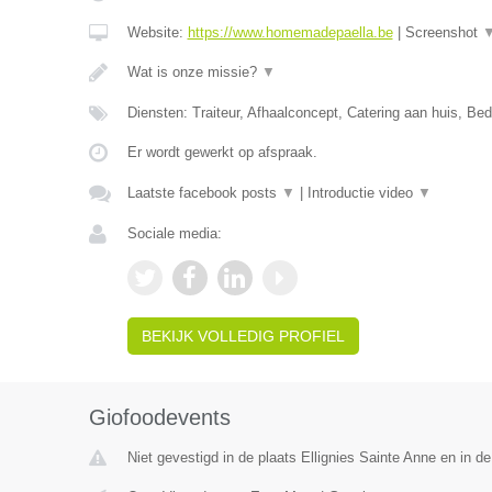
Website:
https://www.homemadepaella.be
|
Screenshot
Wat is onze missie?
▼
Diensten: Traiteur, Afhaalconcept, Catering aan huis, Bedr
Er wordt gewerkt op afspraak.
Laatste facebook posts
▼
|
Introductie video
▼
Sociale media:
BEKIJK VOLLEDIG PROFIEL
Giofoodevents
Niet gevestigd in de plaats Ellignies Sainte Anne en in 