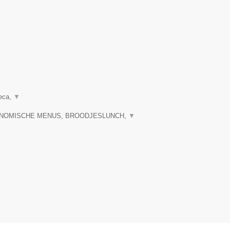
reca,
▼
RONOMISCHE MENUS, BROODJESLUNCH,
▼