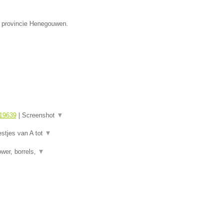
de provincie Henegouwen.
19639
|
Screenshot
▼
estjes van A tot
▼
wer, borrels,
▼