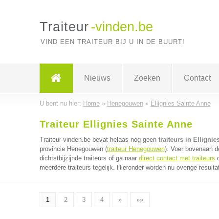
Traiteur
-vinden.be
VIND EEN TRAITEUR BIJ U IN DE BUURT!
Nieuws
Zoeken
Contact
U bent nu hier:
Home
»
Henegouwen
»
Ellignies Sainte Anne
Traiteur Ellignies Sainte Anne
Traiteur-vinden.be bevat helaas nog geen
traiteurs in Elligni
provincie Henegouwen (
traiteur Henegouwen
). Voer bovenaan d
dichtstbijzijnde traiteurs of ga naar
direct contact met traiteurs
o
meerdere traiteurs tegelijk. Hieronder worden nu overige result
1
2
3
4
»
»»