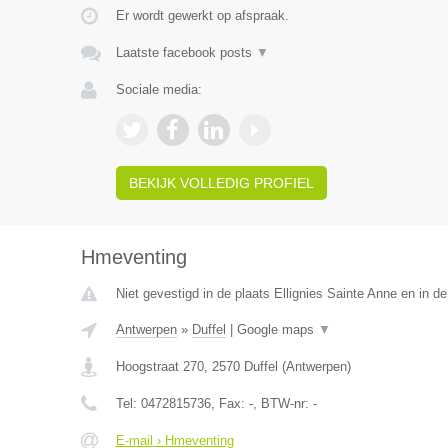
Er wordt gewerkt op afspraak.
Laatste facebook posts
▼
Sociale media:
BEKIJK VOLLEDIG PROFIEL
Hmeventing
Niet gevestigd in de plaats Ellignies Sainte Anne en in 
Antwerpen
»
Duffel
|
Google maps
▼
Hoogstraat 270
,
2570
Duffel
(
Antwerpen
)
Tel:
0472815736
, Fax:
-
, BTW-nr:
-
E-mail › Hmeventing