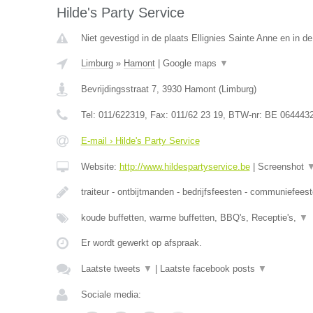
Hilde's Party Service
Niet gevestigd in de plaats Ellignies Sainte Anne en in 
Limburg
»
Hamont
|
Google maps
▼
Bevrijdingsstraat 7
,
3930
Hamont
(
Limburg
)
Tel:
011/622319
, Fax:
011/62 23 19
, BTW-nr:
BE 064443
E-mail › Hilde's Party Service
Website:
http://www.hildespartyservice.be
|
Screenshot
traiteur - ontbijtmanden - bedrijfsfeesten - communiefees
koude buffetten, warme buffetten, BBQ's, Receptie's,
▼
Er wordt gewerkt op afspraak.
Laatste tweets
▼
|
Laatste facebook posts
▼
Sociale media: