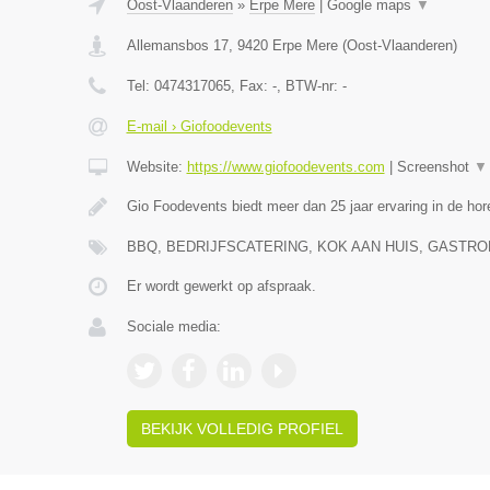
Oost-Vlaanderen
»
Erpe Mere
|
Google maps
▼
Allemansbos 17
,
9420
Erpe Mere
(
Oost-Vlaanderen
)
Tel:
0474317065
, Fax:
-
, BTW-nr:
-
E-mail › Giofoodevents
Website:
https://www.giofoodevents.com
|
Screenshot
▼
Gio Foodevents biedt meer dan 25 jaar ervaring in de ho
BBQ, BEDRIJFSCATERING, KOK AAN HUIS, GAST
Er wordt gewerkt op afspraak.
Sociale media:
BEKIJK VOLLEDIG PROFIEL