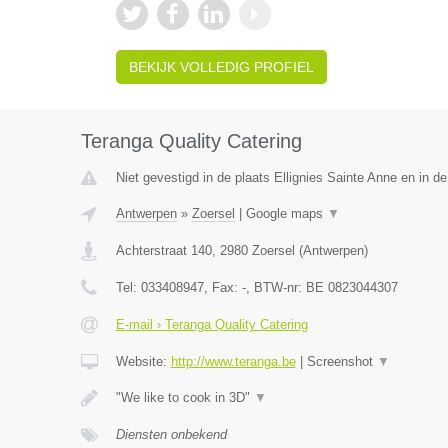
BEKIJK VOLLEDIG PROFIEL
Teranga Quality Catering
Niet gevestigd in de plaats Ellignies Sainte Anne en in 
Antwerpen
»
Zoersel
|
Google maps
▼
Achterstraat 140
,
2980
Zoersel
(
Antwerpen
)
Tel:
033408947
, Fax:
-
, BTW-nr:
BE 0823044307
E-mail › Teranga Quality Catering
Website:
http://www.teranga.be
|
Screenshot
▼
"We like to cook in 3D"
▼
Diensten onbekend