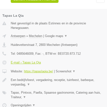
Tapas La Qia
Niet gevestigd in de plaats Estinnes en in de provincie
Henegouwen.
Antwerpen
»
Mechelen
|
Google maps
▼
Huidevetterstraat 7
,
2800
Mechelen
(
Antwerpen
)
Tel:
0485646009
, Fax:
-
, BTW-nr:
BE0720.873.712
E-mail › Tapas La Qia
Website:
https://tapaslaqia.be/
|
Screenshot
▼
Een bedrijfsfeest, vergadering, receptie, tuinfeest, barbeque,
verjaardag,
▼
Tapas, Pintxos, Paella, Spaanse gastronomie, Catering aan huis,
Traiteur,
▼
Openingstijden
▼