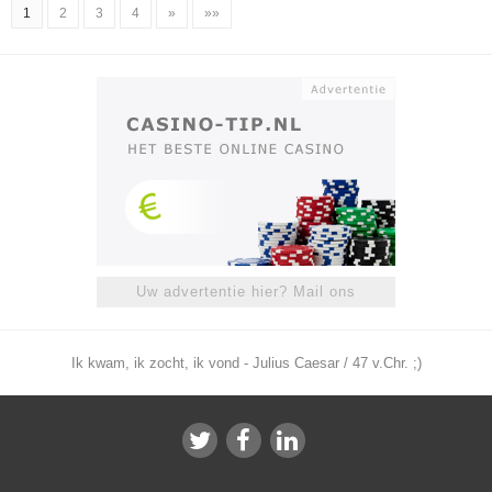
1
2
3
4
»
»»
Uw advertentie hier? Mail ons
Ik kwam, ik zocht, ik vond - Julius Caesar / 47 v.Chr. ;)