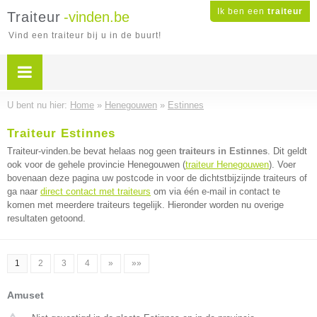
Ik ben een
traiteur
Traiteur
-vinden.be
Vind een traiteur bij u in de buurt!
U bent nu hier:
Home
»
Henegouwen
»
Estinnes
Traiteur Estinnes
Traiteur-vinden.be bevat helaas nog geen
traiteurs in Estinnes
. Dit geldt
ook voor de gehele provincie Henegouwen (
traiteur Henegouwen
). Voer
bovenaan deze pagina uw postcode in voor de dichtstbijzijnde traiteurs of
ga naar
direct contact met traiteurs
om via één e-mail in contact te
komen met meerdere traiteurs tegelijk. Hieronder worden nu overige
resultaten getoond.
1
2
3
4
»
»»
Amuset