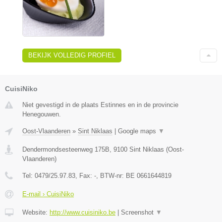
BEKIJK VOLLEDIG PROFIEL
CuisiNiko
Niet gevestigd in de plaats Estinnes en in de provincie
Henegouwen.
Oost-Vlaanderen
»
Sint Niklaas
|
Google maps
▼
Dendermondsesteenweg 175B
,
9100
Sint Niklaas
(
Oost-
Vlaanderen
)
Tel:
0479/25.97.83
, Fax:
-
, BTW-nr:
BE 0661644819
E-mail › CuisiNiko
Website:
http://www.cuisiniko.be
|
Screenshot
▼