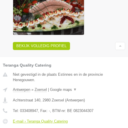
BEKIJK VOLLEDIG PROFIEL
Teranga Quality Catering
Niet gevestigd in de plaats Estinnes en in de provincie
Henegouwen.
Antwerpen
»
Zoersel
|
Google maps
▼
Achterstraat 140
,
2980
Zoersel
(
Antwerpen
)
Tel:
033408947
, Fax:
-
, BTW-nr:
BE 0823044307
E-mail › Teranga Quality Catering