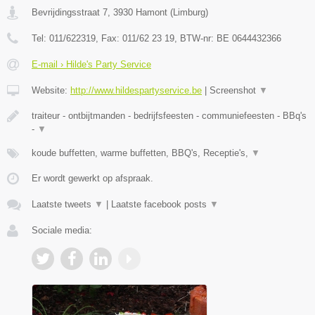
Bevrijdingsstraat 7
,
3930
Hamont
(
Limburg
)
Tel:
011/622319
, Fax:
011/62 23 19
, BTW-nr:
BE 0644432366
E-mail › Hilde's Party Service
Website:
http://www.hildespartyservice.be
|
Screenshot
▼
traiteur - ontbijtmanden - bedrijfsfeesten - communiefeesten - BBq's
-
▼
koude buffetten, warme buffetten, BBQ's, Receptie's,
▼
Er wordt gewerkt op afspraak.
Laatste tweets
▼
|
Laatste facebook posts
▼
Sociale media: