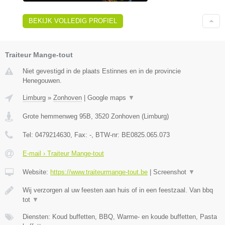
BEKIJK VOLLEDIG PROFIEL
Traiteur Mange-tout
Niet gevestigd in de plaats Estinnes en in de provincie
Henegouwen.
Limburg
»
Zonhoven
|
Google maps
▼
Grote hemmenweg 95B
,
3520
Zonhoven
(
Limburg
)
Tel:
0479214630
, Fax:
-
, BTW-nr:
BE0825.065.073
E-mail › Traiteur Mange-tout
Website:
https://www.traiteurmange-tout.be
|
Screenshot
▼
Wij verzorgen al uw feesten aan huis of in een feestzaal. Van bbq
tot
▼
Diensten: Koud buffetten, BBQ, Warme- en koude buffetten, Pasta