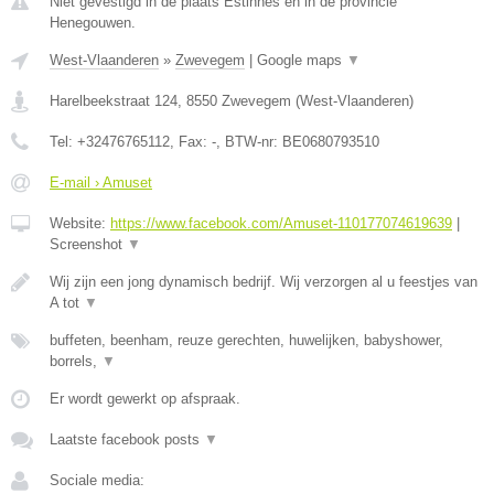
Niet gevestigd in de plaats Estinnes en in de provincie
Henegouwen.
West-Vlaanderen
»
Zwevegem
|
Google maps
▼
Harelbeekstraat 124
,
8550
Zwevegem
(
West-Vlaanderen
)
Tel:
+32476765112
, Fax:
-
, BTW-nr:
BE0680793510
E-mail › Amuset
Website:
https://www.facebook.com/Amuset-110177074619639
|
Screenshot
▼
Wij zijn een jong dynamisch bedrijf. Wij verzorgen al u feestjes van
A tot
▼
buffeten, beenham, reuze gerechten, huwelijken, babyshower,
borrels,
▼
Er wordt gewerkt op afspraak.
Laatste facebook posts
▼
Sociale media: