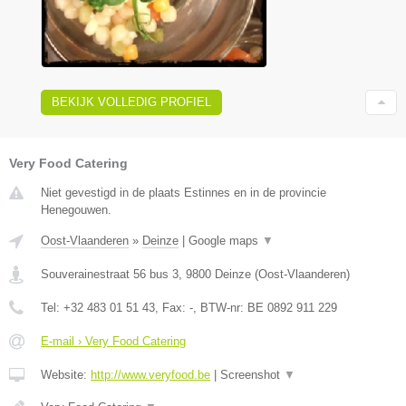
BEKIJK VOLLEDIG PROFIEL
Very Food Catering
Niet gevestigd in de plaats Estinnes en in de provincie
Henegouwen.
Oost-Vlaanderen
»
Deinze
|
Google maps
▼
Souverainestraat 56 bus 3
,
9800
Deinze
(
Oost-Vlaanderen
)
Tel:
+32 483 01 51 43
, Fax:
-
, BTW-nr:
BE 0892 911 229
E-mail › Very Food Catering
Website:
http://www.veryfood.be
|
Screenshot
▼