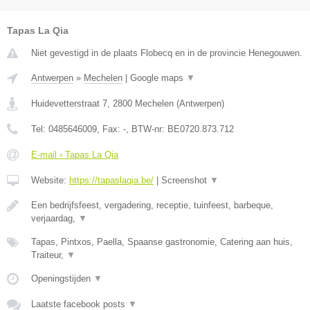
Tapas La Qia
Niet gevestigd in de plaats Flobecq en in de provincie Henegouwen.
Antwerpen
»
Mechelen
|
Google maps
▼
Huidevetterstraat 7
,
2800
Mechelen
(
Antwerpen
)
Tel:
0485646009
, Fax:
-
, BTW-nr:
BE0720.873.712
E-mail › Tapas La Qia
Website:
https://tapaslaqia.be/
|
Screenshot
▼
Een bedrijfsfeest, vergadering, receptie, tuinfeest, barbeque,
verjaardag,
▼
Tapas, Pintxos, Paella, Spaanse gastronomie, Catering aan huis,
Traiteur,
▼
Openingstijden
▼
Laatste facebook posts
▼