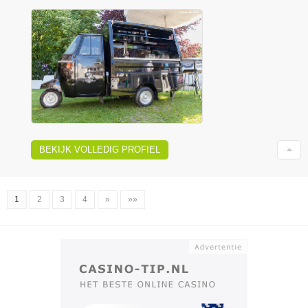
BEKIJK VOLLEDIG PROFIEL
1
2
3
4
»
»»