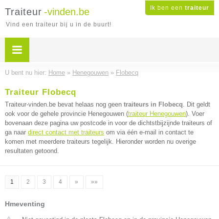
Ik ben een
traiteur
Traiteur
-vinden.be
Vind een traiteur bij u in de buurt!
U bent nu hier:
Home
»
Henegouwen
»
Flobecq
Traiteur Flobecq
Traiteur-vinden.be bevat helaas nog geen
traiteurs in Flobecq
. Dit geldt
ook voor de gehele provincie Henegouwen (
traiteur Henegouwen
). Voer
bovenaan deze pagina uw postcode in voor de dichtstbijzijnde traiteurs of
ga naar
direct contact met traiteurs
om via één e-mail in contact te
komen met meerdere traiteurs tegelijk. Hieronder worden nu overige
resultaten getoond.
1
2
3
4
»
»»
Hmeventing