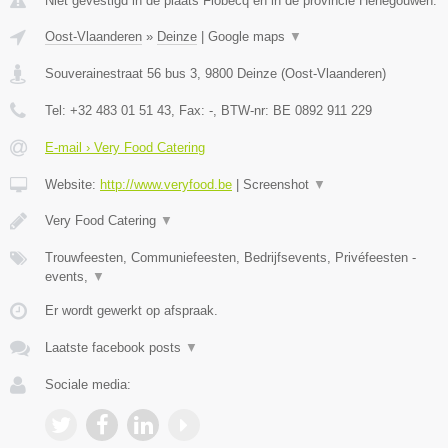
Niet gevestigd in de plaats Flobecq en in de provincie Henegouwen.
Oost-Vlaanderen
»
Deinze
|
Google maps
▼
Souverainestraat 56 bus 3
,
9800
Deinze
(
Oost-Vlaanderen
)
Tel:
+32 483 01 51 43
, Fax:
-
, BTW-nr:
BE 0892 911 229
E-mail › Very Food Catering
Website:
http://www.veryfood.be
|
Screenshot
▼
Very Food Catering
▼
Trouwfeesten, Communiefeesten, Bedrijfsevents, Privéfeesten -
events,
▼
Er wordt gewerkt op afspraak.
Laatste facebook posts
▼
Sociale media: