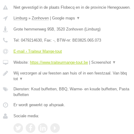
Niet gevestigd in de plaats Flobecq en in de provincie Henegouwen.
Limburg
»
Zonhoven
|
Google maps
▼
Grote hemmenweg 95B
,
3520
Zonhoven
(
Limburg
)
Tel:
0479214630
, Fax:
-
, BTW-nr:
BE0825.065.073
E-mail › Traiteur Mange-tout
Website:
https://www.traiteurmange-tout.be
|
Screenshot
▼
Wij verzorgen al uw feesten aan huis of in een feestzaal. Van bbq
tot
▼
Diensten: Koud buffetten, BBQ, Warme- en koude buffetten, Pasta
buffetten
Er wordt gewerkt op afspraak.
Sociale media: