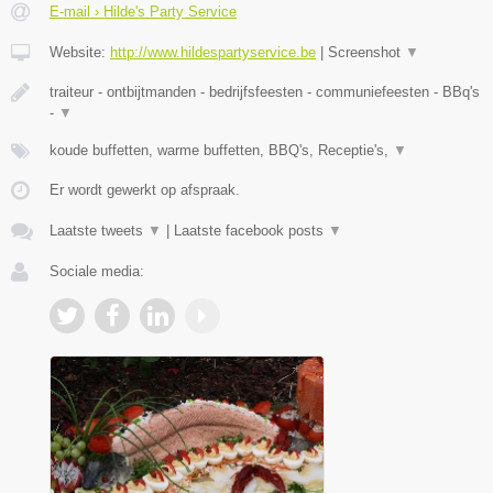
E-mail › Hilde's Party Service
Website:
http://www.hildespartyservice.be
|
Screenshot
▼
traiteur - ontbijtmanden - bedrijfsfeesten - communiefeesten - BBq's
-
▼
koude buffetten, warme buffetten, BBQ's, Receptie's,
▼
Er wordt gewerkt op afspraak.
Laatste tweets
▼
|
Laatste facebook posts
▼
Sociale media: