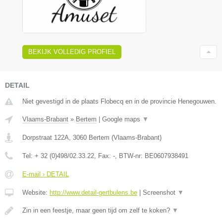
BEKIJK VOLLEDIG PROFIEL
DETAIL
Niet gevestigd in de plaats Flobecq en in de provincie Henegouwen.
Vlaams-Brabant
»
Bertem
|
Google maps
▼
Dorpstraat 122A
,
3060
Bertem
(
Vlaams-Brabant
)
Tel:
+ 32 (0)498/02.33.22
, Fax:
-
, BTW-nr:
BE0607938491
E-mail › DETAIL
Website:
http://www.detail-gertbulens.be
|
Screenshot
▼
Zin in een feestje, maar geen tijd om zelf te koken?
▼