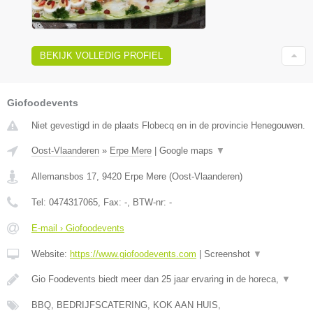
BEKIJK VOLLEDIG PROFIEL
Giofoodevents
Niet gevestigd in de plaats Flobecq en in de provincie Henegouwen.
Oost-Vlaanderen
»
Erpe Mere
|
Google maps
▼
Allemansbos 17
,
9420
Erpe Mere
(
Oost-Vlaanderen
)
Tel:
0474317065
, Fax:
-
, BTW-nr:
-
E-mail › Giofoodevents
Website:
https://www.giofoodevents.com
|
Screenshot
▼
Gio Foodevents biedt meer dan 25 jaar ervaring in de horeca,
▼
BBQ, BEDRIJFSCATERING, KOK AAN HUIS,