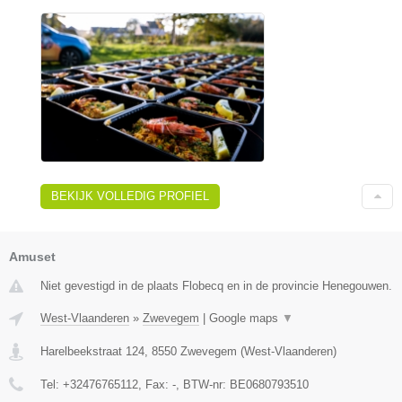
BEKIJK VOLLEDIG PROFIEL
Amuset
Niet gevestigd in de plaats Flobecq en in de provincie Henegouwen.
West-Vlaanderen
»
Zwevegem
|
Google maps
▼
Harelbeekstraat 124
,
8550
Zwevegem
(
West-Vlaanderen
)
Tel:
+32476765112
, Fax:
-
, BTW-nr:
BE0680793510