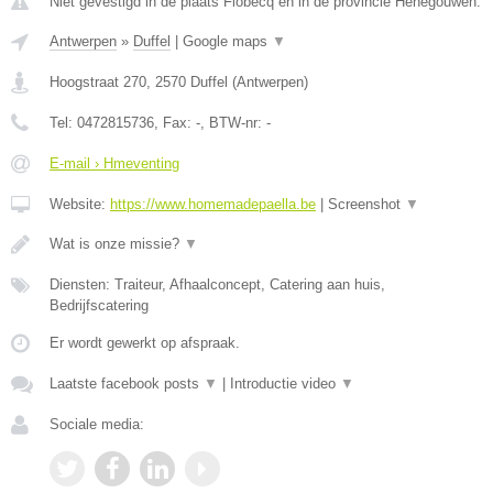
Niet gevestigd in de plaats Flobecq en in de provincie Henegouwen.
Antwerpen
»
Duffel
|
Google maps
▼
Hoogstraat 270
,
2570
Duffel
(
Antwerpen
)
Tel:
0472815736
, Fax:
-
, BTW-nr:
-
E-mail › Hmeventing
Website:
https://www.homemadepaella.be
|
Screenshot
▼
Wat is onze missie?
▼
Diensten: Traiteur, Afhaalconcept, Catering aan huis,
Bedrijfscatering
Er wordt gewerkt op afspraak.
Laatste facebook posts
▼
|
Introductie video
▼
Sociale media: