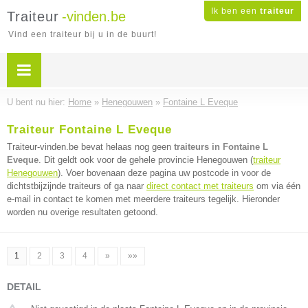
Ik ben een
traiteur
Traiteur
-vinden.be
Vind een traiteur bij u in de buurt!
U bent nu hier:
Home
»
Henegouwen
»
Fontaine L Eveque
Traiteur Fontaine L Eveque
Traiteur-vinden.be bevat helaas nog geen
traiteurs in Fontaine L
Eveque
. Dit geldt ook voor de gehele provincie Henegouwen (
traiteur
Henegouwen
). Voer bovenaan deze pagina uw postcode in voor de
dichtstbijzijnde traiteurs of ga naar
direct contact met traiteurs
om via één
e-mail in contact te komen met meerdere traiteurs tegelijk. Hieronder
worden nu overige resultaten getoond.
1
2
3
4
»
»»
DETAIL