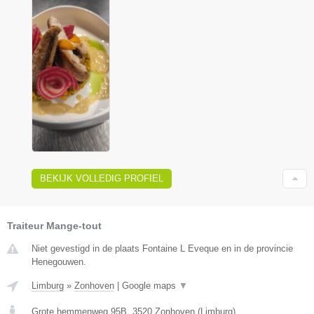
BEKIJK VOLLEDIG PROFIEL
Traiteur Mange-tout
Niet gevestigd in de plaats Fontaine L Eveque en in de provincie
Henegouwen.
Limburg
»
Zonhoven
|
Google maps
▼
Grote hemmenweg 95B
,
3520
Zonhoven
(
Limburg
)