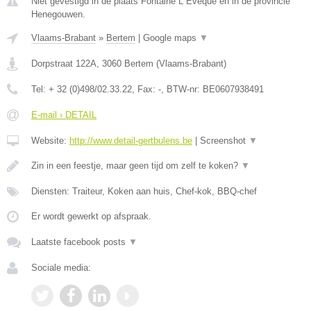
Niet gevestigd in de plaats Fontaine L Eveque en in de provincie
Henegouwen.
Vlaams-Brabant
»
Bertem
|
Google maps
▼
Dorpstraat 122A
,
3060
Bertem
(
Vlaams-Brabant
)
Tel:
+ 32 (0)498/02.33.22
, Fax:
-
, BTW-nr:
BE0607938491
E-mail › DETAIL
Website:
http://www.detail-gertbulens.be
|
Screenshot
▼
Zin in een feestje, maar geen tijd om zelf te koken?
▼
Diensten: Traiteur, Koken aan huis, Chef-kok, BBQ-chef
Er wordt gewerkt op afspraak.
Laatste facebook posts
▼
Sociale media: