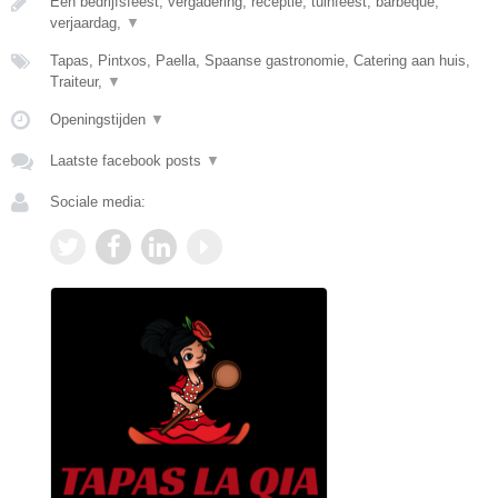
Een bedrijfsfeest, vergadering, receptie, tuinfeest, barbeque,
verjaardag,
▼
Tapas, Pintxos, Paella, Spaanse gastronomie, Catering aan huis,
Traiteur,
▼
Openingstijden
▼
Laatste facebook posts
▼
Sociale media: