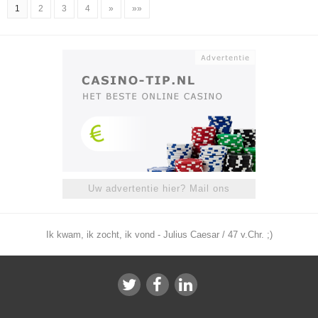
1
2
3
4
»
»»
Uw advertentie hier? Mail ons
Ik kwam, ik zocht, ik vond - Julius Caesar / 47 v.Chr. ;)