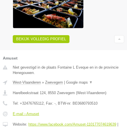
BEKIJK VOLLEDIG PROFIEL
Amuset
Niet gevestigd in de plaats Fontaine L Eveque en in de provincie
Henegouwen.
West-Vlaanderen
»
Zwevegem
|
Google maps
▼
Harelbeekstraat 124
,
8550
Zwevegem
(
West-Vlaanderen
)
Tel:
+32476765112
, Fax:
-
, BTW-nr:
BE0680793510
E-mail › Amuset
Website:
https://www.facebook.com/Amuset-110177074619639
|