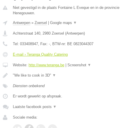
Niet gevestigd in de plaats Fontaine L Eveque en in de provincie
Henegouwen.
Antwerpen
»
Zoersel
|
Google maps
▼
Achterstraat 140
,
2980
Zoersel
(
Antwerpen
)
Tel:
033408947
, Fax:
-
, BTW-nr:
BE 0823044307
E-mail › Teranga Quality Catering
Website:
http://www.teranga.be
|
Screenshot
▼
"We like to cook in 3D"
▼
Diensten onbekend
Er wordt gewerkt op afspraak.
Laatste facebook posts
▼
Sociale media: