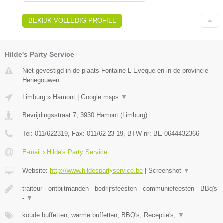
BEKIJK VOLLEDIG PROFIEL
Hilde's Party Service
Niet gevestigd in de plaats Fontaine L Eveque en in de provincie
Henegouwen.
Limburg
»
Hamont
|
Google maps
▼
Bevrijdingsstraat 7
,
3930
Hamont
(
Limburg
)
Tel:
011/622319
, Fax:
011/62 23 19
, BTW-nr:
BE 0644432366
E-mail › Hilde's Party Service
Website:
http://www.hildespartyservice.be
|
Screenshot
▼
traiteur - ontbijtmanden - bedrijfsfeesten - communiefeesten - BBq's
-
▼
koude buffetten, warme buffetten, BBQ's, Receptie's,
▼