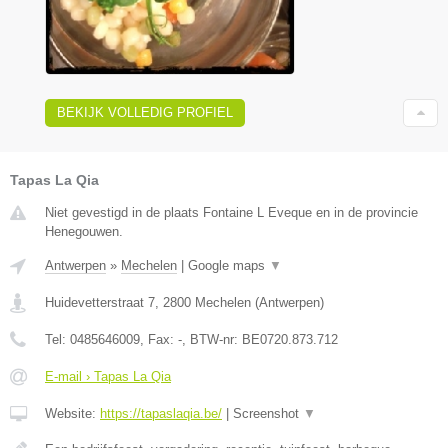
BEKIJK VOLLEDIG PROFIEL
Tapas La Qia
Niet gevestigd in de plaats Fontaine L Eveque en in de provincie
Henegouwen.
Antwerpen
»
Mechelen
|
Google maps
▼
Huidevetterstraat 7
,
2800
Mechelen
(
Antwerpen
)
Tel:
0485646009
, Fax:
-
, BTW-nr:
BE0720.873.712
E-mail › Tapas La Qia
Website:
https://tapaslaqia.be/
|
Screenshot
▼