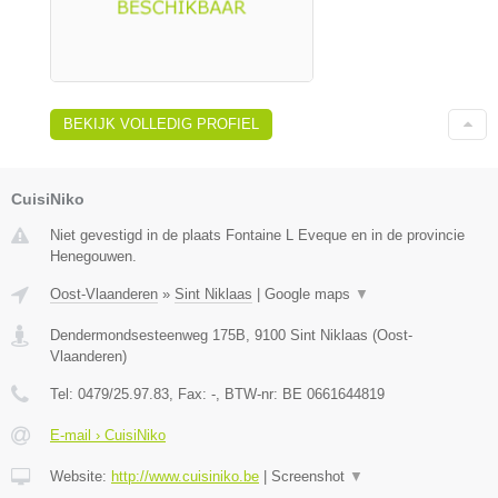
BEKIJK VOLLEDIG PROFIEL
CuisiNiko
Niet gevestigd in de plaats Fontaine L Eveque en in de provincie
Henegouwen.
Oost-Vlaanderen
»
Sint Niklaas
|
Google maps
▼
Dendermondsesteenweg 175B
,
9100
Sint Niklaas
(
Oost-
Vlaanderen
)
Tel:
0479/25.97.83
, Fax:
-
, BTW-nr:
BE 0661644819
E-mail › CuisiNiko
Website:
http://www.cuisiniko.be
|
Screenshot
▼