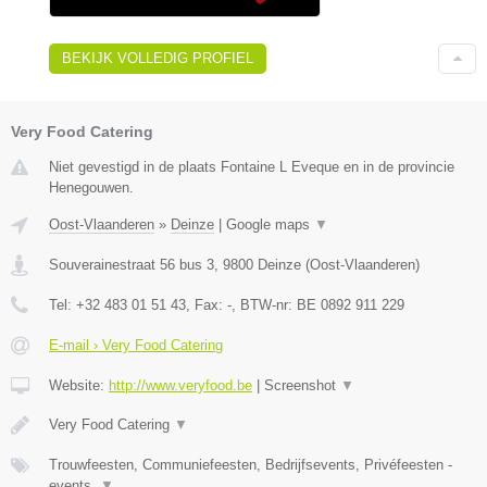
BEKIJK VOLLEDIG PROFIEL
Very Food Catering
Niet gevestigd in de plaats Fontaine L Eveque en in de provincie
Henegouwen.
Oost-Vlaanderen
»
Deinze
|
Google maps
▼
Souverainestraat 56 bus 3
,
9800
Deinze
(
Oost-Vlaanderen
)
Tel:
+32 483 01 51 43
, Fax:
-
, BTW-nr:
BE 0892 911 229
E-mail › Very Food Catering
Website:
http://www.veryfood.be
|
Screenshot
▼
Very Food Catering
▼
Trouwfeesten, Communiefeesten, Bedrijfsevents, Privéfeesten -
events,
▼