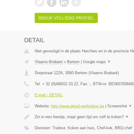
BEKIJK VOLLEDIG PROFIEL
DETAIL
Niet gevestigd in de plaats Harchies en in de provincie 
Vlaams-Brabant
»
Bertem
|
Google maps
▼
Dorpstraat 122A
,
3060
Bertem
(
Vlaams-Brabant
)
Tel:
+ 32 (0)498/02.33.22
, Fax:
-
, BTW-nr:
BE060793849
E-mail › DETAIL
Website:
http://www.detail-gertbulens.be
|
Screenshot
▼
Zin in een feestje, maar geen tijd om zelf te koken?
▼
Diensten: Traiteur, Koken aan huis, Chef-kok, BBQ-chef