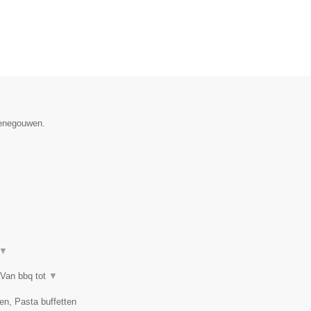
Henegouwen.
▼
 Van bbq tot
▼
en, Pasta buffetten