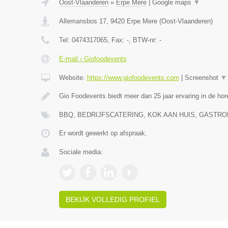
Oost-Vlaanderen
»
Erpe Mere
|
Google maps
▼
Allemansbos 17
,
9420
Erpe Mere
(
Oost-Vlaanderen
)
Tel:
0474317065
, Fax:
-
, BTW-nr:
-
E-mail › Giofoodevents
Website:
https://www.giofoodevents.com
|
Screenshot
▼
Gio Foodevents biedt meer dan 25 jaar ervaring in de ho
BBQ, BEDRIJFSCATERING, KOK AAN HUIS, GAST
Er wordt gewerkt op afspraak.
Sociale media:
BEKIJK VOLLEDIG PROFIEL