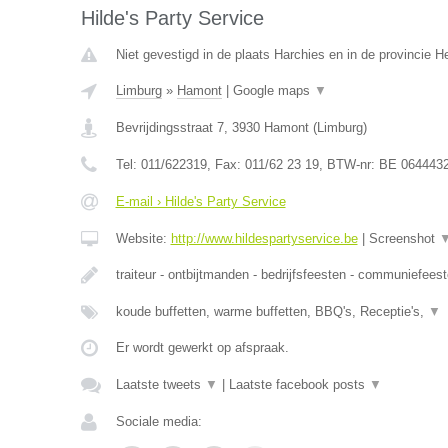
Hilde's Party Service
Niet gevestigd in de plaats Harchies en in de provincie 
Limburg
»
Hamont
|
Google maps
▼
Bevrijdingsstraat 7
,
3930
Hamont
(
Limburg
)
Tel:
011/622319
, Fax:
011/62 23 19
, BTW-nr:
BE 064443
E-mail › Hilde's Party Service
Website:
http://www.hildespartyservice.be
|
Screenshot
traiteur - ontbijtmanden - bedrijfsfeesten - communiefees
koude buffetten, warme buffetten, BBQ's, Receptie's,
▼
Er wordt gewerkt op afspraak.
Laatste tweets
▼
|
Laatste facebook posts
▼
Sociale media: