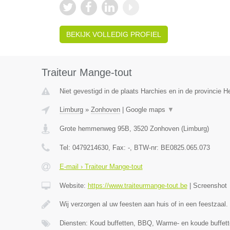
BEKIJK VOLLEDIG PROFIEL
Traiteur Mange-tout
Niet gevestigd in de plaats Harchies en in de provincie 
Limburg
»
Zonhoven
|
Google maps
▼
Grote hemmenweg 95B
,
3520
Zonhoven
(
Limburg
)
Tel:
0479214630
, Fax:
-
, BTW-nr:
BE0825.065.073
E-mail › Traiteur Mange-tout
Website:
https://www.traiteurmange-tout.be
|
Screenshot
Wij verzorgen al uw feesten aan huis of in een feestzaal.
Diensten: Koud buffetten, BBQ, Warme- en koude buffett