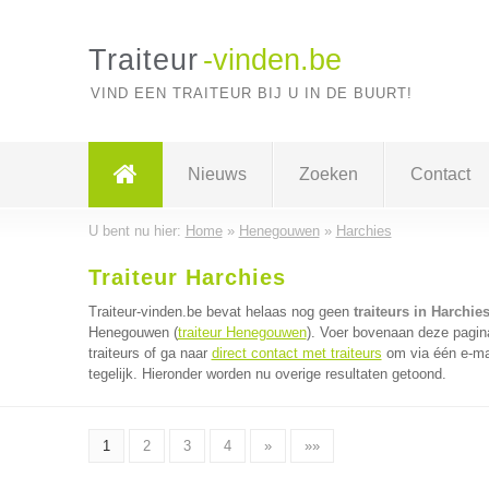
Traiteur
-vinden.be
VIND EEN TRAITEUR BIJ U IN DE BUURT!
Nieuws
Zoeken
Contact
U bent nu hier:
Home
»
Henegouwen
»
Harchies
Traiteur Harchies
Traiteur-vinden.be bevat helaas nog geen
traiteurs in Harchie
Henegouwen (
traiteur Henegouwen
). Voer bovenaan deze pagina
traiteurs of ga naar
direct contact met traiteurs
om via één e-mai
tegelijk. Hieronder worden nu overige resultaten getoond.
1
2
3
4
»
»»