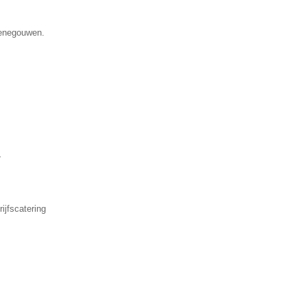
Henegouwen.
▼
ijfscatering