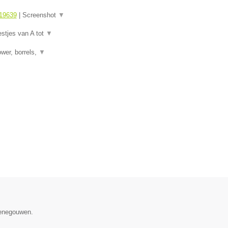
19639
|
Screenshot
▼
estjes van A tot
▼
wer, borrels,
▼
Henegouwen.