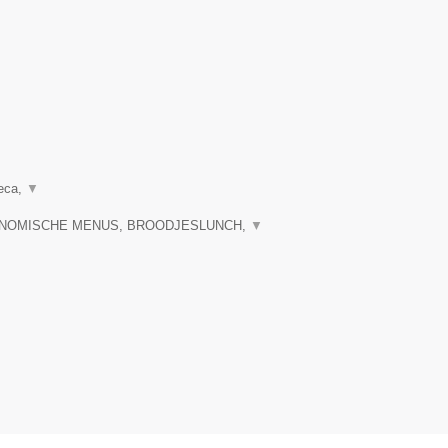
reca,
▼
RONOMISCHE MENUS, BROODJESLUNCH,
▼