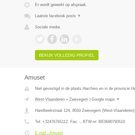
Er wordt gewerkt op afspraak.
Laatste facebook posts
▼
Sociale media:
BEKIJK VOLLEDIG PROFIEL
Amuset
Niet gevestigd in de plaats Harchies en in de provincie 
West-Vlaanderen
»
Zwevegem
|
Google maps
▼
Harelbeekstraat 124
,
8550
Zwevegem
(
West-Vlaanderen
)
Tel:
+32476765112
, Fax:
-
, BTW-nr:
BE0680793510
E-mail › Amuset