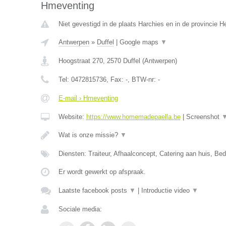
Hmeventing
Niet gevestigd in de plaats Harchies en in de provincie 
Antwerpen
»
Duffel
|
Google maps
▼
Hoogstraat 270
,
2570
Duffel
(
Antwerpen
)
Tel:
0472815736
, Fax:
-
, BTW-nr:
-
E-mail › Hmeventing
Website:
https://www.homemadepaella.be
|
Screenshot
Wat is onze missie?
▼
Diensten: Traiteur, Afhaalconcept, Catering aan huis, Bedr
Er wordt gewerkt op afspraak.
Laatste facebook posts
▼
|
Introductie video
▼
Sociale media: