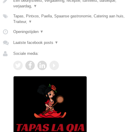
Een bedrijfsfeest, vergadering, receptie, tuinfeest, barbeque,
verjaardag,
▼
Tapas, Pintxos, Paella, Spaanse gastronomie, Catering aan huis,
Traiteur,
▼
Openingstijden
▼
Laatste facebook posts
▼
Sociale media: