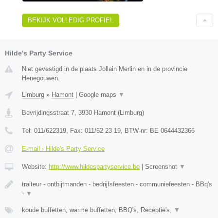
BEKIJK VOLLEDIG PROFIEL
Hilde's Party Service
Niet gevestigd in de plaats Jollain Merlin en in de provincie
Henegouwen.
Limburg
»
Hamont
|
Google maps
▼
Bevrijdingsstraat 7
,
3930
Hamont
(
Limburg
)
Tel:
011/622319
, Fax:
011/62 23 19
, BTW-nr:
BE 0644432366
E-mail › Hilde's Party Service
Website:
http://www.hildespartyservice.be
|
Screenshot
▼
traiteur - ontbijtmanden - bedrijfsfeesten - communiefeesten - BBq's
-
▼
koude buffetten, warme buffetten, BBQ's, Receptie's,
▼