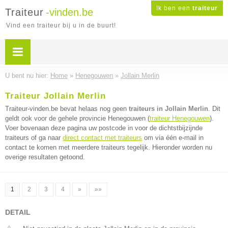
Ik ben een
traiteur
Traiteur
-vinden.be
Vind een traiteur bij u in de buurt!
U bent nu hier:
Home
»
Henegouwen
»
Jollain Merlin
Traiteur Jollain Merlin
Traiteur-vinden.be bevat helaas nog geen
traiteurs in Jollain Merlin
. Dit
geldt ook voor de gehele provincie Henegouwen (
traiteur Henegouwen
).
Voer bovenaan deze pagina uw postcode in voor de dichtstbijzijnde
traiteurs of ga naar
direct contact met traiteurs
om via één e-mail in
contact te komen met meerdere traiteurs tegelijk. Hieronder worden nu
overige resultaten getoond.
1
2
3
4
»
»»
DETAIL