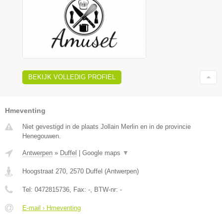
BEKIJK VOLLEDIG PROFIEL
Hmeventing
Niet gevestigd in de plaats Jollain Merlin en in de provincie
Henegouwen.
Antwerpen
»
Duffel
|
Google maps
▼
Hoogstraat 270
,
2570
Duffel
(
Antwerpen
)
Tel:
0472815736
, Fax:
-
, BTW-nr:
-
E-mail › Hmeventing