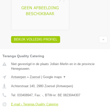
BEKIJK VOLLEDIG PROFIEL
Teranga Quality Catering
Niet gevestigd in de plaats Jollain Merlin en in de provincie
Henegouwen.
Antwerpen
»
Zoersel
|
Google maps
▼
Achterstraat 140
,
2980
Zoersel
(
Antwerpen
)
Tel:
033408947
, Fax:
-
, BTW-nr:
BE 0823044307
E-mail › Teranga Quality Catering