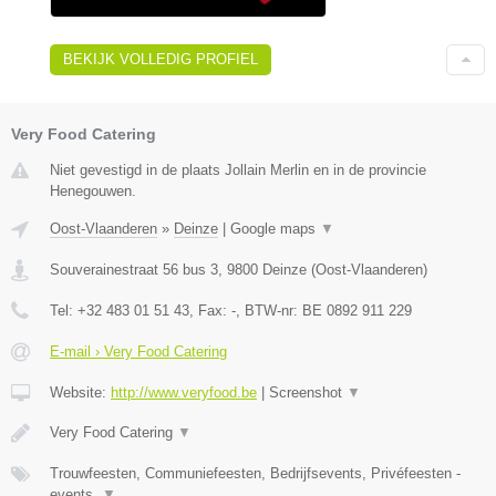
BEKIJK VOLLEDIG PROFIEL
Very Food Catering
Niet gevestigd in de plaats Jollain Merlin en in de provincie
Henegouwen.
Oost-Vlaanderen
»
Deinze
|
Google maps
▼
Souverainestraat 56 bus 3
,
9800
Deinze
(
Oost-Vlaanderen
)
Tel:
+32 483 01 51 43
, Fax:
-
, BTW-nr:
BE 0892 911 229
E-mail › Very Food Catering
Website:
http://www.veryfood.be
|
Screenshot
▼
Very Food Catering
▼
Trouwfeesten, Communiefeesten, Bedrijfsevents, Privéfeesten -
events,
▼