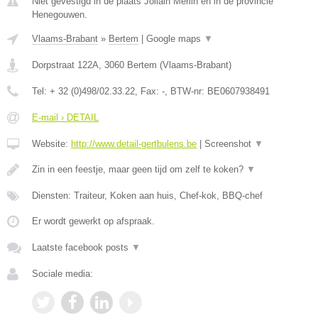
Niet gevestigd in de plaats Jollain Merlin en in de provincie
Henegouwen.
Vlaams-Brabant
»
Bertem
|
Google maps
▼
Dorpstraat 122A
,
3060
Bertem
(
Vlaams-Brabant
)
Tel:
+ 32 (0)498/02.33.22
, Fax:
-
, BTW-nr:
BE0607938491
E-mail › DETAIL
Website:
http://www.detail-gertbulens.be
|
Screenshot
▼
Zin in een feestje, maar geen tijd om zelf te koken?
▼
Diensten: Traiteur, Koken aan huis, Chef-kok, BBQ-chef
Er wordt gewerkt op afspraak.
Laatste facebook posts
▼
Sociale media: