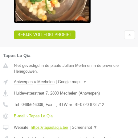
BEKIJK VOLLEDIG PROFIEL
Tapas La Qia
Niet gevestigd in de plaats Jollain Merlin en in de provincie
Henegouwen.
Antwerpen
»
Mechelen
|
Google maps
▼
Huidevetterstraat 7
,
2800
Mechelen
(
Antwerpen
)
Tel:
0485646009
, Fax:
-
, BTW-nr:
BE0720.873.712
E-mail › Tapas La Qia
Website:
https://tapaslaqia.be/
|
Screenshot
▼