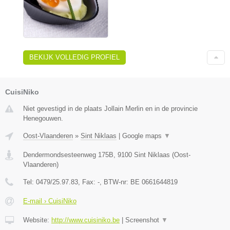
BEKIJK VOLLEDIG PROFIEL
CuisiNiko
Niet gevestigd in de plaats Jollain Merlin en in de provincie
Henegouwen.
Oost-Vlaanderen
»
Sint Niklaas
|
Google maps
▼
Dendermondsesteenweg 175B
,
9100
Sint Niklaas
(
Oost-
Vlaanderen
)
Tel:
0479/25.97.83
, Fax:
-
, BTW-nr:
BE 0661644819
E-mail › CuisiNiko
Website:
http://www.cuisiniko.be
|
Screenshot
▼