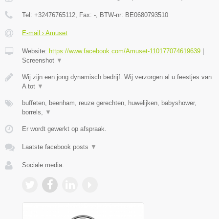
Tel:
+32476765112
, Fax:
-
, BTW-nr:
BE0680793510
E-mail › Amuset
Website:
https://www.facebook.com/Amuset-110177074619639
|
Screenshot
▼
Wij zijn een jong dynamisch bedrijf. Wij verzorgen al u feestjes van
A tot
▼
buffeten, beenham, reuze gerechten, huwelijken, babyshower,
borrels,
▼
Er wordt gewerkt op afspraak.
Laatste facebook posts
▼
Sociale media: