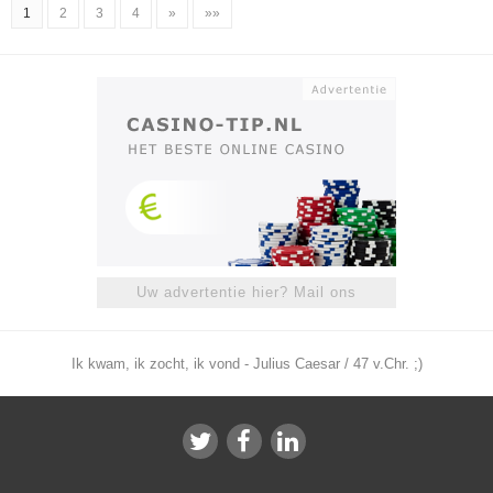
1
2
3
4
»
»»
Uw advertentie hier? Mail ons
Ik kwam, ik zocht, ik vond - Julius Caesar / 47 v.Chr. ;)