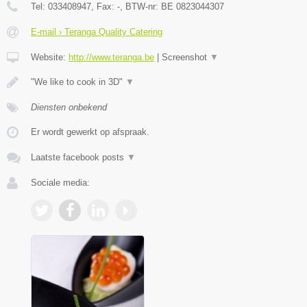
Tel:
033408947
, Fax:
-
, BTW-nr:
BE 0823044307
E-mail › Teranga Quality Catering
Website:
http://www.teranga.be
|
Screenshot
▼
"We like to cook in 3D"
▼
Diensten onbekend
Er wordt gewerkt op afspraak.
Laatste facebook posts
▼
Sociale media: