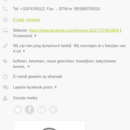
Tel:
+32476765112
, Fax:
-
, BTW-nr:
BE0680793510
E-mail › Amuset
Website:
https://www.facebook.com/Amuset-110177074619639
|
Screenshot
▼
Wij zijn een jong dynamisch bedrijf. Wij verzorgen al u feestjes van
A tot
▼
buffeten, beenham, reuze gerechten, huwelijken, babyshower,
borrels,
▼
Er wordt gewerkt op afspraak.
Laatste facebook posts
▼
Sociale media: