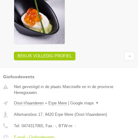
BEKIJK VOLLEDIG PROFIEL
Giofoodevents
Niet gevestigd in de plaats Marcinelle en in de provincie
Henegouwen.
Oost-Vlaanderen
»
Erpe Mere
|
Google maps
▼
Allemansbos 17
,
9420
Erpe Mere
(
Oost-Vlaanderen
)
Tel:
0474317065
, Fax:
-
, BTW-nr:
-
E-mail › Giofoodevents