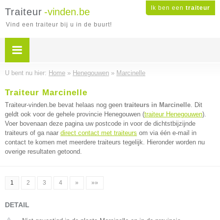
Ik ben een
traiteur
Traiteur
-vinden.be
Vind een traiteur bij u in de buurt!
U bent nu hier:
Home
»
Henegouwen
»
Marcinelle
Traiteur Marcinelle
Traiteur-vinden.be bevat helaas nog geen
traiteurs in Marcinelle
. Dit
geldt ook voor de gehele provincie Henegouwen (
traiteur Henegouwen
).
Voer bovenaan deze pagina uw postcode in voor de dichtstbijzijnde
traiteurs of ga naar
direct contact met traiteurs
om via één e-mail in
contact te komen met meerdere traiteurs tegelijk. Hieronder worden nu
overige resultaten getoond.
1
2
3
4
»
»»
DETAIL