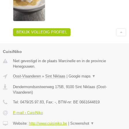
BEKIJK VOLLEDIG PROFIEL
CuisiNiko
Niet gevestigd in de plaats Marcinelle en in de provincie
Henegouwen.
Oost-Vlaanderen
»
Sint Niklaas
|
Google maps
▼
Dendermondsesteenweg 175B
,
9100
Sint Niklaas
(
Oost-
Vlaanderen
)
Tel:
0479/25.97.83
, Fax:
-
, BTW-nr:
BE 0661644819
E-mail › CuisiNiko
Website:
http://www.cuisiniko.be
|
Screenshot
▼