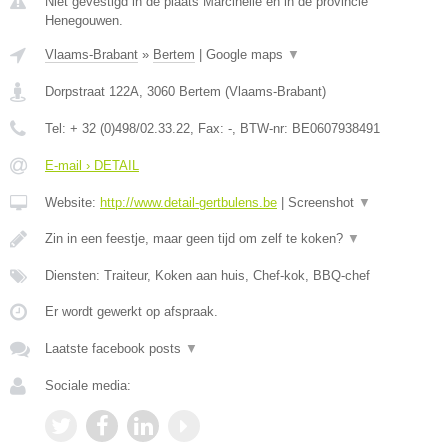
Niet gevestigd in de plaats Marcinelle en in de provincie
Henegouwen.
Vlaams-Brabant
»
Bertem
|
Google maps
▼
Dorpstraat 122A
,
3060
Bertem
(
Vlaams-Brabant
)
Tel:
+ 32 (0)498/02.33.22
, Fax:
-
, BTW-nr:
BE0607938491
E-mail › DETAIL
Website:
http://www.detail-gertbulens.be
|
Screenshot
▼
Zin in een feestje, maar geen tijd om zelf te koken?
▼
Diensten: Traiteur, Koken aan huis, Chef-kok, BBQ-chef
Er wordt gewerkt op afspraak.
Laatste facebook posts
▼
Sociale media: