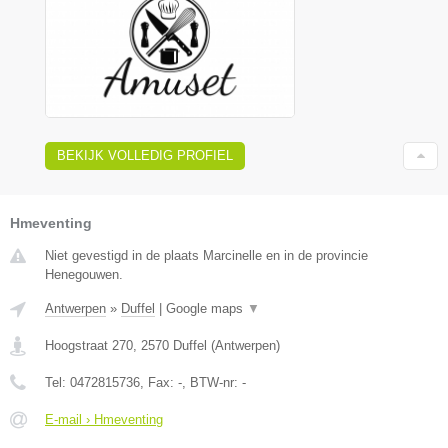
BEKIJK VOLLEDIG PROFIEL
Hmeventing
Niet gevestigd in de plaats Marcinelle en in de provincie
Henegouwen.
Antwerpen
»
Duffel
|
Google maps
▼
Hoogstraat 270
,
2570
Duffel
(
Antwerpen
)
Tel:
0472815736
, Fax:
-
, BTW-nr:
-
E-mail › Hmeventing