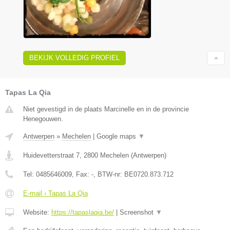
BEKIJK VOLLEDIG PROFIEL
Tapas La Qia
Niet gevestigd in de plaats Marcinelle en in de provincie
Henegouwen.
Antwerpen
»
Mechelen
|
Google maps
▼
Huidevetterstraat 7
,
2800
Mechelen
(
Antwerpen
)
Tel:
0485646009
, Fax:
-
, BTW-nr:
BE0720.873.712
E-mail › Tapas La Qia
Website:
https://tapaslaqia.be/
|
Screenshot
▼