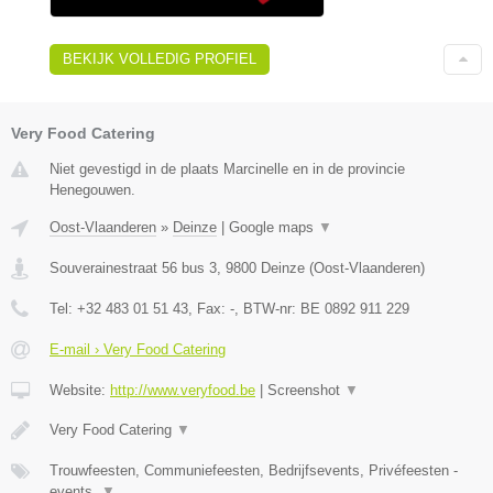
BEKIJK VOLLEDIG PROFIEL
Very Food Catering
Niet gevestigd in de plaats Marcinelle en in de provincie
Henegouwen.
Oost-Vlaanderen
»
Deinze
|
Google maps
▼
Souverainestraat 56 bus 3
,
9800
Deinze
(
Oost-Vlaanderen
)
Tel:
+32 483 01 51 43
, Fax:
-
, BTW-nr:
BE 0892 911 229
E-mail › Very Food Catering
Website:
http://www.veryfood.be
|
Screenshot
▼
Very Food Catering
▼
Trouwfeesten, Communiefeesten, Bedrijfsevents, Privéfeesten -
events,
▼