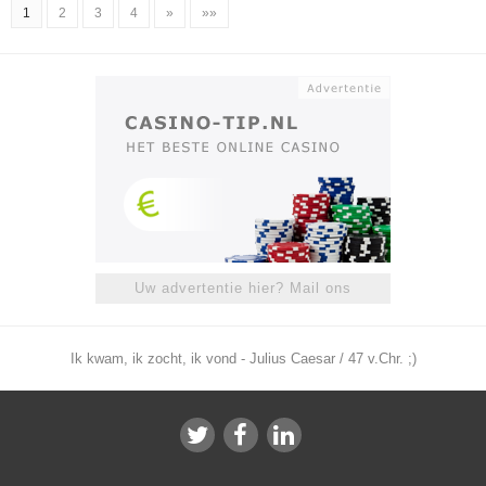
1
2
3
4
»
»»
Uw advertentie hier? Mail ons
Ik kwam, ik zocht, ik vond - Julius Caesar / 47 v.Chr. ;)