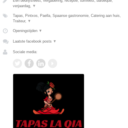
Een bedrijfsfeest, vergadering, receptie, tuinfeest, barbeque,
verjaardag,
▼
Tapas, Pintxos, Paella, Spaanse gastronomie, Catering aan huis,
Traiteur,
▼
Openingstijden
▼
Laatste facebook posts
▼
Sociale media: