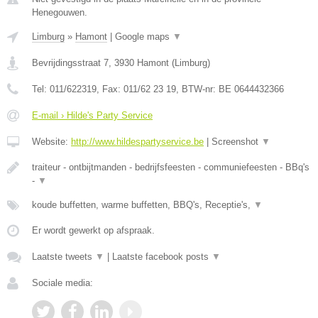
Henegouwen.
Limburg
»
Hamont
|
Google maps
▼
Bevrijdingsstraat 7
,
3930
Hamont
(
Limburg
)
Tel:
011/622319
, Fax:
011/62 23 19
, BTW-nr:
BE 0644432366
E-mail › Hilde's Party Service
Website:
http://www.hildespartyservice.be
|
Screenshot
▼
traiteur - ontbijtmanden - bedrijfsfeesten - communiefeesten - BBq's
-
▼
koude buffetten, warme buffetten, BBQ's, Receptie's,
▼
Er wordt gewerkt op afspraak.
Laatste tweets
▼
|
Laatste facebook posts
▼
Sociale media: