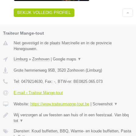
BEKIJK VOLLEDIG PROFIEL
Traiteur Mange-tout
Niet gevestigd in de plaats Marcinelle en in de provincie
Henegouwen.
Limburg
»
Zonhoven
|
Google maps
▼
Grote hemmenweg 95B
,
3520
Zonhoven
(
Limburg
)
Tel:
0479214630
, Fax:
-
, BTW-nr:
BE0825.065.073
E-mail › Traiteur Mange-tout
Website:
https://www.traiteurmange-tout.be
|
Screenshot
▼
Wij verzorgen al uw feesten aan huis of in een feestzaal. Van bbq
tot
▼
Diensten: Koud buffetten, BBQ, Warme- en koude buffetten, Pasta