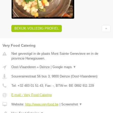
BEKIJK VOLLEDIG PROFIEL
Very Food Catering
Niet gevestigd in de plaats Mont Sainte Genevieve en in de
provincie Henegouwen.
Oost-Vlaanderen
»
Deinze
|
Google maps
▼
Souverainestraat 56 bus 3
,
9800
Deinze
(
Oost-Vlaanderen
)
Tel:
+32 483 01 51 43
, Fax:
-
, BTW-nr:
BE 0892 911 229
E-mail › Very Food Catering
Website:
http://www.veryfood.be
|
Screenshot
▼