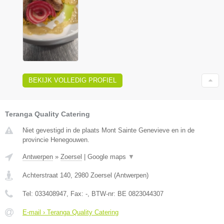
BEKIJK VOLLEDIG PROFIEL
Teranga Quality Catering
Niet gevestigd in de plaats Mont Sainte Genevieve en in de
provincie Henegouwen.
Antwerpen
»
Zoersel
|
Google maps
▼
Achterstraat 140
,
2980
Zoersel
(
Antwerpen
)
Tel:
033408947
, Fax:
-
, BTW-nr:
BE 0823044307
E-mail › Teranga Quality Catering