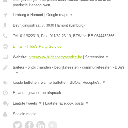
provincie Henegouwen.
Limburg
»
Hamont
|
Google maps
▼
Bevrijdingsstraat 7
,
3930
Hamont
(
Limburg
)
Tel:
011/622319
, Fax:
011/62 23 19
, BTW-nr:
BE 0644432366
E-mail › Hilde's Party Service
Website:
http://www.hildespartyservice.be
|
Screenshot
▼
traiteur - ontbijtmanden - bedrijfsfeesten - communiefeesten - BBq's
-
▼
koude buffetten, warme buffetten, BBQ's, Receptie's,
▼
Er wordt gewerkt op afspraak.
Laatste tweets
▼
|
Laatste facebook posts
▼
Sociale media: