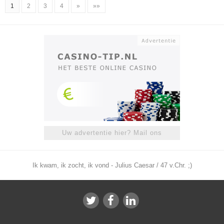
1
2
3
4
»
»»
Uw advertentie hier? Mail ons
Ik kwam, ik zocht, ik vond - Julius Caesar / 47 v.Chr. ;)