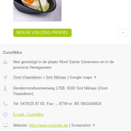
BEKIJK VOLLEDIG PROFIEL
CuisiNiko
Niet gevestigd in de plaats Mont Sainte Genevieve en in de
provincie Henegouwen.
Oost-Vlaanderen
»
Sint Niklaas
|
Google maps
▼
Dendermondsesteenweg 175B
,
9100
Sint Niklaas
(
Oost-
Vlaanderen
)
Tel:
0479/25.97.83
, Fax:
-
, BTW-nr:
BE 0661644819
E-mail › CuisiNiko
Website:
http://www.cuisiniko.be
|
Screenshot
▼