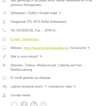
Niet gevestigd in de plaats Mont Sainte Genevieve en in de
provincie Henegouwen.
Antwerpen
»
Duffel
|
Google maps
▼
Hoogstraat 270
,
2570
Duffel
(
Antwerpen
)
Tel:
0472815736
, Fax:
-
, BTW-nr:
-
E-mail › Hmeventing
Website:
https://www.homemadepaella.be
|
Screenshot
▼
Wat is onze missie?
▼
Diensten: Traiteur, Afhaalconcept, Catering aan huis,
Bedrijfscatering
Er wordt gewerkt op afspraak.
Laatste facebook posts
▼
|
Introductie video
▼
Sociale media: