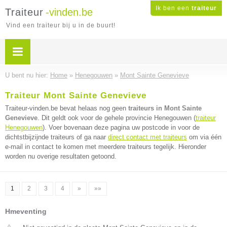
Ik ben een
traiteur
Traiteur
-vinden.be
Vind een traiteur bij u in de buurt!
U bent nu hier:
Home
»
Henegouwen
»
Mont Sainte Genevieve
Traiteur Mont Sainte Genevieve
Traiteur-vinden.be bevat helaas nog geen
traiteurs in Mont Sainte
Genevieve
. Dit geldt ook voor de gehele provincie Henegouwen (
traiteur
Henegouwen
). Voer bovenaan deze pagina uw postcode in voor de
dichtstbijzijnde traiteurs of ga naar
direct contact met traiteurs
om via één
e-mail in contact te komen met meerdere traiteurs tegelijk. Hieronder
worden nu overige resultaten getoond.
1
2
3
4
»
»»
Hmeventing