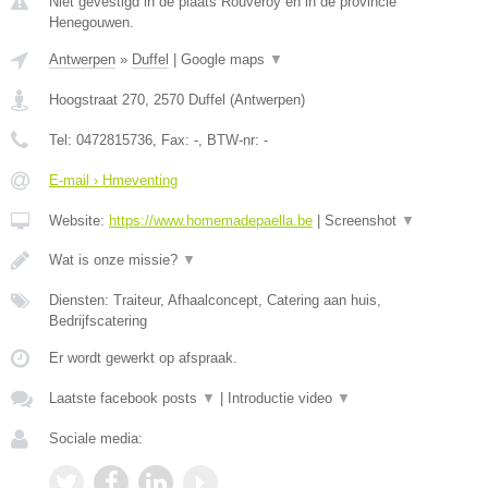
Niet gevestigd in de plaats Rouveroy en in de provincie
Henegouwen.
Antwerpen
»
Duffel
|
Google maps
▼
Hoogstraat 270
,
2570
Duffel
(
Antwerpen
)
Tel:
0472815736
, Fax:
-
, BTW-nr:
-
E-mail › Hmeventing
Website:
https://www.homemadepaella.be
|
Screenshot
▼
Wat is onze missie?
▼
Diensten: Traiteur, Afhaalconcept, Catering aan huis,
Bedrijfscatering
Er wordt gewerkt op afspraak.
Laatste facebook posts
▼
|
Introductie video
▼
Sociale media: