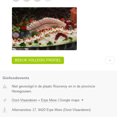
BEKIJK VOLLEDIG PROFIEL
Giofoodevents
Niet gevestigd in de plaats Rouveroy en in de provincie
Henegouwen.
Oost-Vlaanderen
»
Erpe Mere
|
Google maps
▼
Allemansbos 17
,
9420
Erpe Mere
(
Oost-Vlaanderen
)