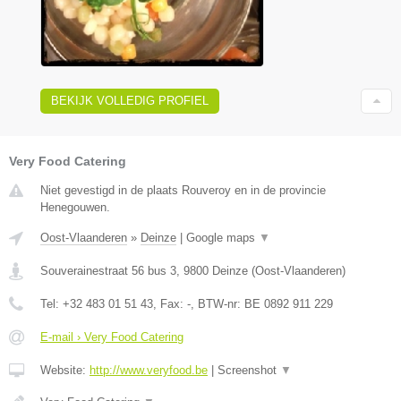
BEKIJK VOLLEDIG PROFIEL
Very Food Catering
Niet gevestigd in de plaats Rouveroy en in de provincie
Henegouwen.
Oost-Vlaanderen
»
Deinze
|
Google maps
▼
Souverainestraat 56 bus 3
,
9800
Deinze
(
Oost-Vlaanderen
)
Tel:
+32 483 01 51 43
, Fax:
-
, BTW-nr:
BE 0892 911 229
E-mail › Very Food Catering
Website:
http://www.veryfood.be
|
Screenshot
▼