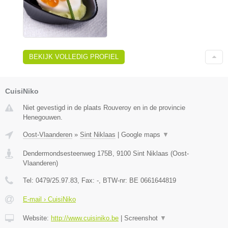
BEKIJK VOLLEDIG PROFIEL
CuisiNiko
Niet gevestigd in de plaats Rouveroy en in de provincie
Henegouwen.
Oost-Vlaanderen
»
Sint Niklaas
|
Google maps
▼
Dendermondsesteenweg 175B
,
9100
Sint Niklaas
(
Oost-
Vlaanderen
)
Tel:
0479/25.97.83
, Fax:
-
, BTW-nr:
BE 0661644819
E-mail › CuisiNiko
Website:
http://www.cuisiniko.be
|
Screenshot
▼