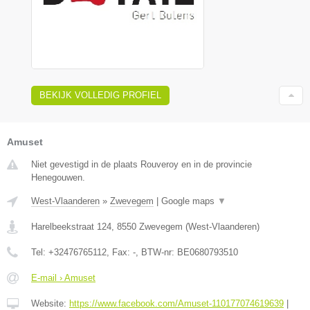
BEKIJK VOLLEDIG PROFIEL
Amuset
Niet gevestigd in de plaats Rouveroy en in de provincie
Henegouwen.
West-Vlaanderen
»
Zwevegem
|
Google maps
▼
Harelbeekstraat 124
,
8550
Zwevegem
(
West-Vlaanderen
)
Tel:
+32476765112
, Fax:
-
, BTW-nr:
BE0680793510
E-mail › Amuset
Website:
https://www.facebook.com/Amuset-110177074619639
|