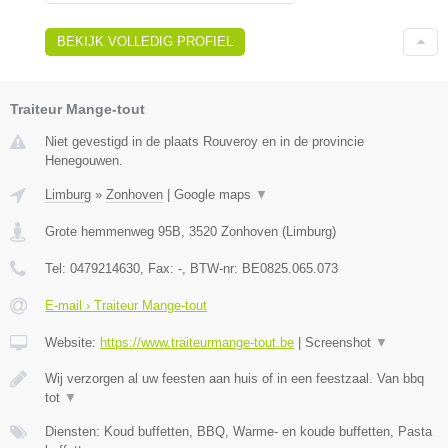
BEKIJK VOLLEDIG PROFIEL
Traiteur Mange-tout
Niet gevestigd in de plaats Rouveroy en in de provincie
Henegouwen.
Limburg
»
Zonhoven
|
Google maps
▼
Grote hemmenweg 95B
,
3520
Zonhoven
(
Limburg
)
Tel:
0479214630
, Fax:
-
, BTW-nr:
BE0825.065.073
E-mail › Traiteur Mange-tout
Website:
https://www.traiteurmange-tout.be
|
Screenshot
▼
Wij verzorgen al uw feesten aan huis of in een feestzaal. Van bbq
tot
▼
Diensten: Koud buffetten, BBQ, Warme- en koude buffetten, Pasta