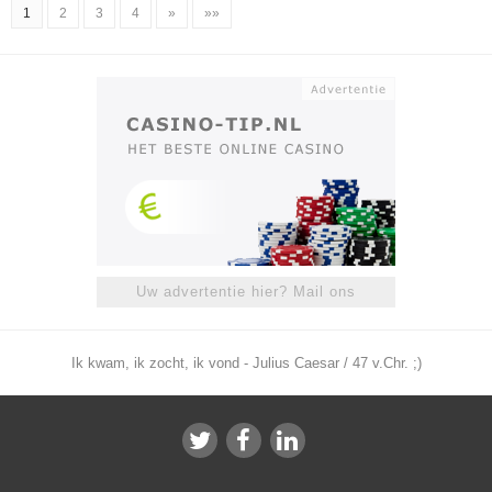
1
2
3
4
»
»»
Uw advertentie hier? Mail ons
Ik kwam, ik zocht, ik vond - Julius Caesar / 47 v.Chr. ;)