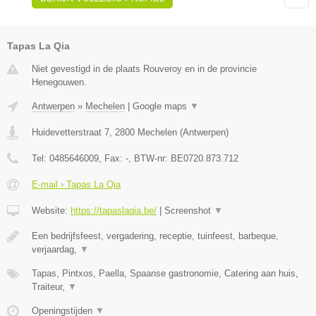
Tapas La Qia
Niet gevestigd in de plaats Rouveroy en in de provincie
Henegouwen.
Antwerpen
»
Mechelen
|
Google maps
▼
Huidevetterstraat 7
,
2800
Mechelen
(
Antwerpen
)
Tel:
0485646009
, Fax:
-
, BTW-nr:
BE0720.873.712
E-mail › Tapas La Qia
Website:
https://tapaslaqia.be/
|
Screenshot
▼
Een bedrijfsfeest, vergadering, receptie, tuinfeest, barbeque,
verjaardag,
▼
Tapas, Pintxos, Paella, Spaanse gastronomie, Catering aan huis,
Traiteur,
▼
Openingstijden
▼