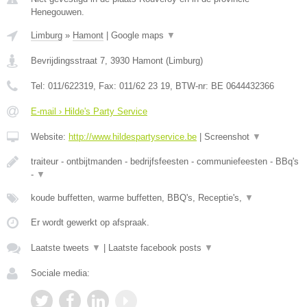
Henegouwen.
Limburg
»
Hamont
|
Google maps
▼
Bevrijdingsstraat 7
,
3930
Hamont
(
Limburg
)
Tel:
011/622319
, Fax:
011/62 23 19
, BTW-nr:
BE 0644432366
E-mail › Hilde's Party Service
Website:
http://www.hildespartyservice.be
|
Screenshot
▼
traiteur - ontbijtmanden - bedrijfsfeesten - communiefeesten - BBq's
-
▼
koude buffetten, warme buffetten, BBQ's, Receptie's,
▼
Er wordt gewerkt op afspraak.
Laatste tweets
▼
|
Laatste facebook posts
▼
Sociale media: