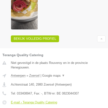
BEKIJK VOLLEDIG PROFIEL
Teranga Quality Catering
Niet gevestigd in de plaats Rouveroy en in de provincie
Henegouwen.
Antwerpen
»
Zoersel
|
Google maps
▼
Achterstraat 140
,
2980
Zoersel
(
Antwerpen
)
Tel:
033408947
, Fax:
-
, BTW-nr:
BE 0823044307
E-mail › Teranga Quality Catering