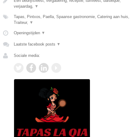
Een bedrijfsfeest, vergadering, receptie, tuinfeest, barbeque,
verjaardag,
▼
Tapas, Pintxos, Paella, Spaanse gastronomie, Catering aan huis,
Traiteur,
▼
Openingstijden
▼
Laatste facebook posts
▼
Sociale media: