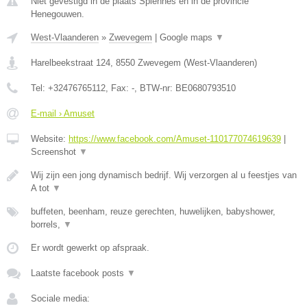
Niet gevestigd in de plaats Spiennes en in de provincie
Henegouwen.
West-Vlaanderen
»
Zwevegem
|
Google maps
▼
Harelbeekstraat 124
,
8550
Zwevegem
(
West-Vlaanderen
)
Tel:
+32476765112
, Fax:
-
, BTW-nr:
BE0680793510
E-mail › Amuset
Website:
https://www.facebook.com/Amuset-110177074619639
|
Screenshot
▼
Wij zijn een jong dynamisch bedrijf. Wij verzorgen al u feestjes van
A tot
▼
buffeten, beenham, reuze gerechten, huwelijken, babyshower,
borrels,
▼
Er wordt gewerkt op afspraak.
Laatste facebook posts
▼
Sociale media: