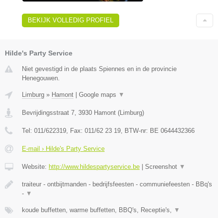
BEKIJK VOLLEDIG PROFIEL
Hilde's Party Service
Niet gevestigd in de plaats Spiennes en in de provincie
Henegouwen.
Limburg
»
Hamont
|
Google maps
▼
Bevrijdingsstraat 7
,
3930
Hamont
(
Limburg
)
Tel:
011/622319
, Fax:
011/62 23 19
, BTW-nr:
BE 0644432366
E-mail › Hilde's Party Service
Website:
http://www.hildespartyservice.be
|
Screenshot
▼
traiteur - ontbijtmanden - bedrijfsfeesten - communiefeesten - BBq's
-
▼
koude buffetten, warme buffetten, BBQ's, Receptie's,
▼