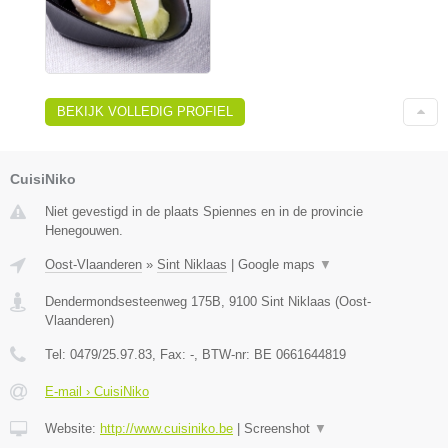
BEKIJK VOLLEDIG PROFIEL
CuisiNiko
Niet gevestigd in de plaats Spiennes en in de provincie
Henegouwen.
Oost-Vlaanderen
»
Sint Niklaas
|
Google maps
▼
Dendermondsesteenweg 175B
,
9100
Sint Niklaas
(
Oost-
Vlaanderen
)
Tel:
0479/25.97.83
, Fax:
-
, BTW-nr:
BE 0661644819
E-mail › CuisiNiko
Website:
http://www.cuisiniko.be
|
Screenshot
▼