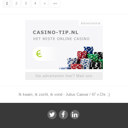
1
2
3
4
»
»»
Uw advertentie hier? Mail ons
Ik kwam, ik zocht, ik vond - Julius Caesar / 47 v.Chr. ;)