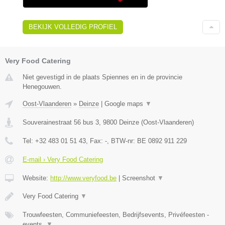
BEKIJK VOLLEDIG PROFIEL
Very Food Catering
Niet gevestigd in de plaats Spiennes en in de provincie
Henegouwen.
Oost-Vlaanderen
»
Deinze
|
Google maps
▼
Souverainestraat 56 bus 3
,
9800
Deinze
(
Oost-Vlaanderen
)
Tel:
+32 483 01 51 43
, Fax:
-
, BTW-nr:
BE 0892 911 229
E-mail › Very Food Catering
Website:
http://www.veryfood.be
|
Screenshot
▼
Very Food Catering
▼
Trouwfeesten, Communiefeesten, Bedrijfsevents, Privéfeesten -
events,
▼