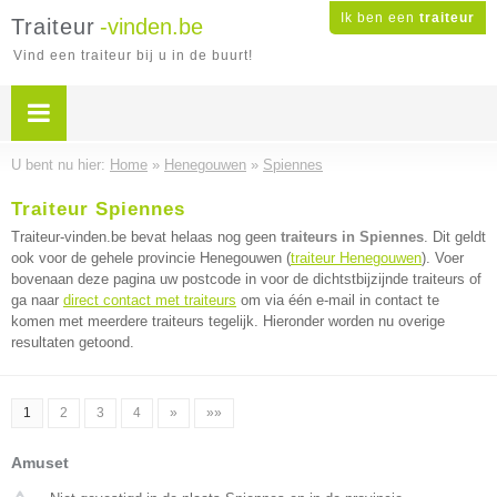
Ik ben een
traiteur
Traiteur
-vinden.be
Vind een traiteur bij u in de buurt!
U bent nu hier:
Home
»
Henegouwen
»
Spiennes
Traiteur Spiennes
Traiteur-vinden.be bevat helaas nog geen
traiteurs in Spiennes
. Dit geldt
ook voor de gehele provincie Henegouwen (
traiteur Henegouwen
). Voer
bovenaan deze pagina uw postcode in voor de dichtstbijzijnde traiteurs of
ga naar
direct contact met traiteurs
om via één e-mail in contact te
komen met meerdere traiteurs tegelijk. Hieronder worden nu overige
resultaten getoond.
1
2
3
4
»
»»
Amuset