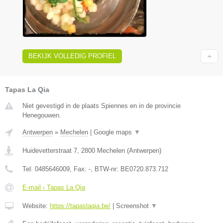
BEKIJK VOLLEDIG PROFIEL
Tapas La Qia
Niet gevestigd in de plaats Spiennes en in de provincie
Henegouwen.
Antwerpen
»
Mechelen
|
Google maps
▼
Huidevetterstraat 7
,
2800
Mechelen
(
Antwerpen
)
Tel:
0485646009
, Fax:
-
, BTW-nr:
BE0720.873.712
E-mail › Tapas La Qia
Website:
https://tapaslaqia.be/
|
Screenshot
▼