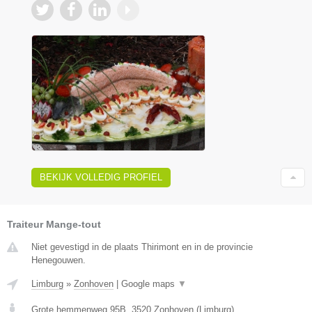
BEKIJK VOLLEDIG PROFIEL
Traiteur Mange-tout
Niet gevestigd in de plaats Thirimont en in de provincie
Henegouwen.
Limburg
»
Zonhoven
|
Google maps
▼
Grote hemmenweg 95B
,
3520
Zonhoven
(
Limburg
)