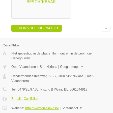
BEKIJK VOLLEDIG PROFIEL
CuisiNiko
Niet gevestigd in de plaats Thirimont en in de provincie
Henegouwen.
Oost-Vlaanderen
»
Sint Niklaas
|
Google maps
▼
Dendermondsesteenweg 175B
,
9100
Sint Niklaas
(
Oost-
Vlaanderen
)
Tel:
0479/25.97.83
, Fax:
-
, BTW-nr:
BE 0661644819
E-mail › CuisiNiko
Website:
http://www.cuisiniko.be
|
Screenshot
▼