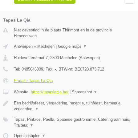
Tapas La Qia
Niet gevestigd in de plaats Thirimont en in de provincie
Henegouwen.
Antwerpen
»
Mechelen
|
Google maps
▼
Huidevetterstraat 7
,
2800
Mechelen
(
Antwerpen
)
Tel:
0485646009
, Fax:
-
, BTW-nr:
BE0720.873.712
E-mail › Tapas La Qia
Website:
https://tapaslaqia.be/
|
Screenshot
▼
Een bedrijfsfeest, vergadering, receptie, tuinfeest, barbeque,
verjaardag,
▼
Tapas, Pintxos, Paella, Spaanse gastronomie, Catering aan huis,
Traiteur,
▼
Openingstijden
▼