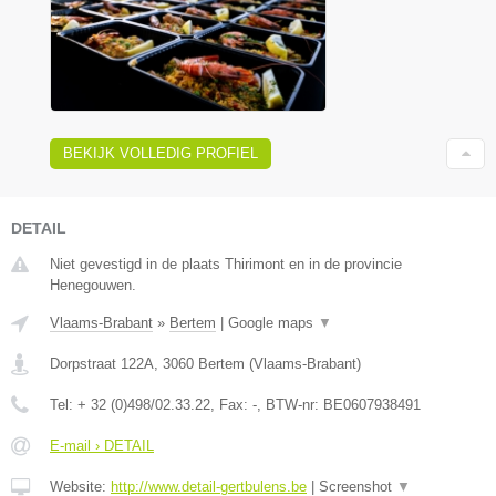
BEKIJK VOLLEDIG PROFIEL
DETAIL
Niet gevestigd in de plaats Thirimont en in de provincie
Henegouwen.
Vlaams-Brabant
»
Bertem
|
Google maps
▼
Dorpstraat 122A
,
3060
Bertem
(
Vlaams-Brabant
)
Tel:
+ 32 (0)498/02.33.22
, Fax:
-
, BTW-nr:
BE0607938491
E-mail › DETAIL
Website:
http://www.detail-gertbulens.be
|
Screenshot
▼