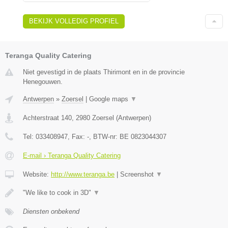
BEKIJK VOLLEDIG PROFIEL
Teranga Quality Catering
Niet gevestigd in de plaats Thirimont en in de provincie
Henegouwen.
Antwerpen
»
Zoersel
|
Google maps
▼
Achterstraat 140
,
2980
Zoersel
(
Antwerpen
)
Tel:
033408947
, Fax:
-
, BTW-nr:
BE 0823044307
E-mail › Teranga Quality Catering
Website:
http://www.teranga.be
|
Screenshot
▼
"We like to cook in 3D"
▼
Diensten onbekend