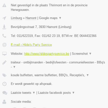
Niet gevestigd in de plaats Thirimont en in de provincie
Henegouwen.
Limburg
»
Hamont
|
Google maps
▼
Bevrijdingsstraat 7
,
3930
Hamont
(
Limburg
)
Tel:
011/622319
, Fax:
011/62 23 19
, BTW-nr:
BE 0644432366
E-mail › Hilde's Party Service
Website:
http://www.hildespartyservice.be
|
Screenshot
▼
traiteur - ontbijtmanden - bedrijfsfeesten - communiefeesten - BBq's
-
▼
koude buffetten, warme buffetten, BBQ's, Receptie's,
▼
Er wordt gewerkt op afspraak.
Laatste tweets
▼
|
Laatste facebook posts
▼
Sociale media: