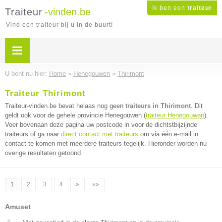
Ik ben een
traiteur
Traiteur
-vinden.be
Vind een traiteur bij u in de buurt!
U bent nu hier:
Home
»
Henegouwen
»
Thirimont
Traiteur Thirimont
Traiteur-vinden.be bevat helaas nog geen
traiteurs in Thirimont
. Dit
geldt ook voor de gehele provincie Henegouwen (
traiteur Henegouwen
).
Voer bovenaan deze pagina uw postcode in voor de dichtstbijzijnde
traiteurs of ga naar
direct contact met traiteurs
om via één e-mail in
contact te komen met meerdere traiteurs tegelijk. Hieronder worden nu
overige resultaten getoond.
1
2
3
4
»
»»
Amuset