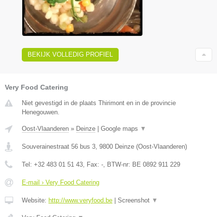
BEKIJK VOLLEDIG PROFIEL
Very Food Catering
Niet gevestigd in de plaats Thirimont en in de provincie
Henegouwen.
Oost-Vlaanderen
»
Deinze
|
Google maps
▼
Souverainestraat 56 bus 3
,
9800
Deinze
(
Oost-Vlaanderen
)
Tel:
+32 483 01 51 43
, Fax:
-
, BTW-nr:
BE 0892 911 229
E-mail › Very Food Catering
Website:
http://www.veryfood.be
|
Screenshot
▼