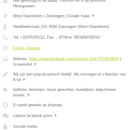
Niet gevestigd in de plaats Thirimont en in de provincie
Henegouwen.
West-Vlaanderen
»
Zwevegem
|
Google maps
▼
Harelbeekstraat 124
,
8550
Zwevegem
(
West-Vlaanderen
)
Tel:
+32476765112
, Fax:
-
, BTW-nr:
BE0680793510
E-mail › Amuset
Website:
https://www.facebook.com/Amuset-110177074619639
|
Screenshot
▼
Wij zijn een jong dynamisch bedrijf. Wij verzorgen al u feestjes van
A tot
▼
buffeten, beenham, reuze gerechten, huwelijken, babyshower,
borrels,
▼
Er wordt gewerkt op afspraak.
Laatste facebook posts
▼
Sociale media: