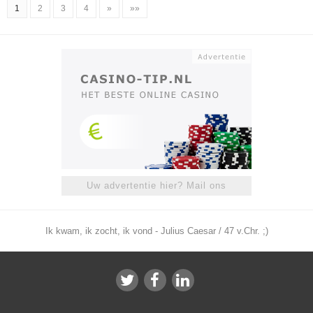
1
2
3
4
»
»»
Uw advertentie hier? Mail ons
Ik kwam, ik zocht, ik vond - Julius Caesar / 47 v.Chr. ;)