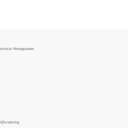
provincie Henegouwen.
▼
ijfscatering