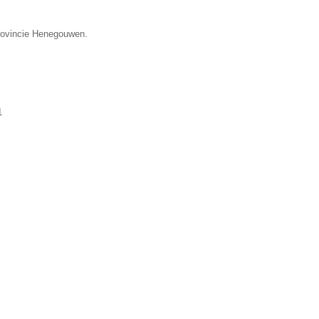
provincie Henegouwen.
1