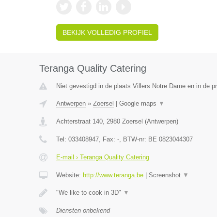
BEKIJK VOLLEDIG PROFIEL
Teranga Quality Catering
Niet gevestigd in de plaats Villers Notre Dame en in de 
Antwerpen
»
Zoersel
|
Google maps
▼
Achterstraat 140
,
2980
Zoersel
(
Antwerpen
)
Tel:
033408947
, Fax:
-
, BTW-nr:
BE 0823044307
E-mail › Teranga Quality Catering
Website:
http://www.teranga.be
|
Screenshot
▼
"We like to cook in 3D"
▼
Diensten onbekend