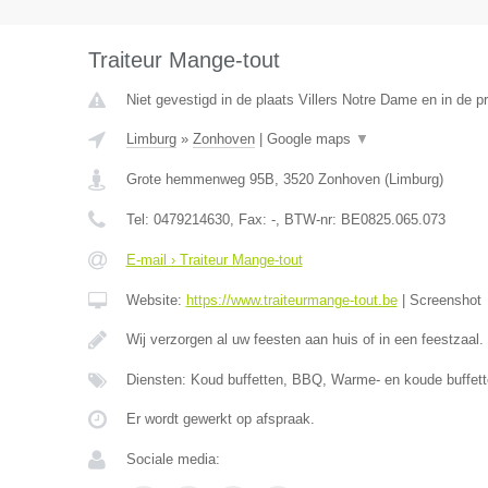
Traiteur Mange-tout
Niet gevestigd in de plaats Villers Notre Dame en in de 
Limburg
»
Zonhoven
|
Google maps
▼
Grote hemmenweg 95B
,
3520
Zonhoven
(
Limburg
)
Tel:
0479214630
, Fax:
-
, BTW-nr:
BE0825.065.073
E-mail › Traiteur Mange-tout
Website:
https://www.traiteurmange-tout.be
|
Screenshot
Wij verzorgen al uw feesten aan huis of in een feestzaal.
Diensten: Koud buffetten, BBQ, Warme- en koude buffett
Er wordt gewerkt op afspraak.
Sociale media: