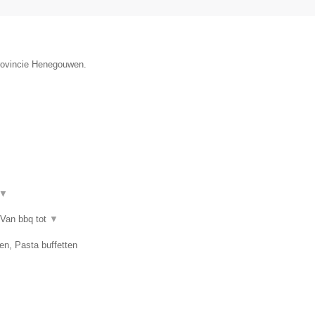
provincie Henegouwen.
▼
 Van bbq tot
▼
en, Pasta buffetten