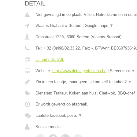
DETAIL
Niet gevestigd in de plaats Villers Notre Dame en in de 
Vlaams-Brabant
»
Bertem
|
Google maps
▼
Dorpstraat 122A
,
3060
Bertem
(
Vlaams-Brabant
)
Tel:
+ 32 (0)498/02.33.22
, Fax:
-
, BTW-nr:
BE060793849
E-mail › DETAIL
Website:
http://www.detail-gertbulens.be
|
Screenshot
▼
Zin in een feestje, maar geen tijd om zelf te koken?
▼
Diensten: Traiteur, Koken aan huis, Chef-kok, BBQ-chef
Er wordt gewerkt op afspraak.
Laatste facebook posts
▼
Sociale media: