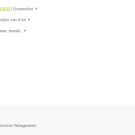
19639
|
Screenshot
▼
estjes van A tot
▼
wer, borrels,
▼
provincie Henegouwen.