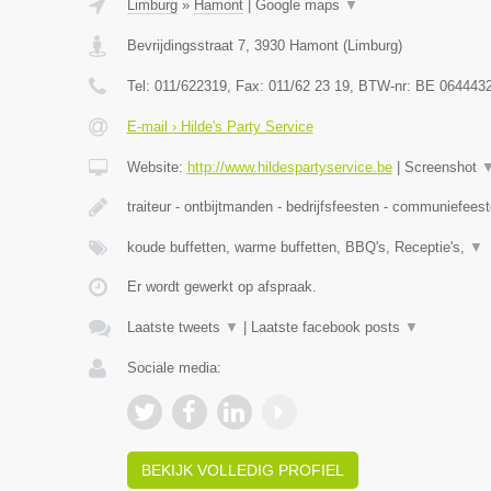
Limburg
»
Hamont
|
Google maps
▼
Bevrijdingsstraat 7
,
3930
Hamont
(
Limburg
)
Tel:
011/622319
, Fax:
011/62 23 19
, BTW-nr:
BE 064443
E-mail › Hilde's Party Service
Website:
http://www.hildespartyservice.be
|
Screenshot
traiteur - ontbijtmanden - bedrijfsfeesten - communiefees
koude buffetten, warme buffetten, BBQ's, Receptie's,
▼
Er wordt gewerkt op afspraak.
Laatste tweets
▼
|
Laatste facebook posts
▼
Sociale media:
BEKIJK VOLLEDIG PROFIEL