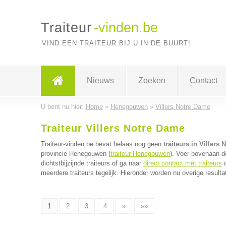
Traiteur
-vinden.be
VIND EEN TRAITEUR BIJ U IN DE BUURT!
Nieuws
Zoeken
Contact
U bent nu hier:
Home
»
Henegouwen
»
Villers Notre Dame
Traiteur Villers Notre Dame
Traiteur-vinden.be bevat helaas nog geen
traiteurs in Villers
provincie Henegouwen (
traiteur Henegouwen
). Voer bovenaan d
dichtstbijzijnde traiteurs of ga naar
direct contact met traiteurs
o
meerdere traiteurs tegelijk. Hieronder worden nu overige result
1
2
3
4
»
»»