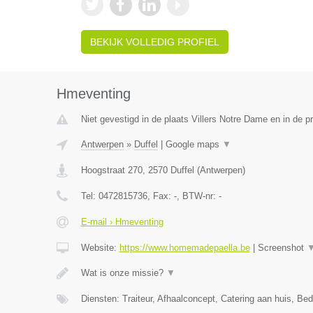
BEKIJK VOLLEDIG PROFIEL
Hmeventing
Niet gevestigd in de plaats Villers Notre Dame en in de 
Antwerpen
»
Duffel
|
Google maps
▼
Hoogstraat 270
,
2570
Duffel
(
Antwerpen
)
Tel:
0472815736
, Fax:
-
, BTW-nr:
-
E-mail › Hmeventing
Website:
https://www.homemadepaella.be
|
Screenshot
Wat is onze missie?
▼
Diensten: Traiteur, Afhaalconcept, Catering aan huis, Bedr