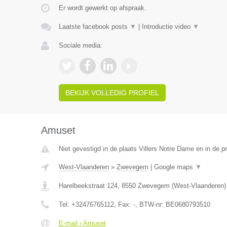
Er wordt gewerkt op afspraak.
Laatste facebook posts
▼
|
Introductie video
▼
Sociale media:
BEKIJK VOLLEDIG PROFIEL
Amuset
Niet gevestigd in de plaats Villers Notre Dame en in de 
West-Vlaanderen
»
Zwevegem
|
Google maps
▼
Harelbeekstraat 124
,
8550
Zwevegem
(
West-Vlaanderen
)
Tel:
+32476765112
, Fax:
-
, BTW-nr:
BE0680793510
E-mail › Amuset