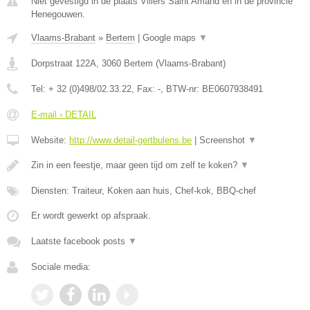
Niet gevestigd in de plaats Villers Saint Amand en in de provincie
Henegouwen.
Vlaams-Brabant
»
Bertem
|
Google maps
▼
Dorpstraat 122A
,
3060
Bertem
(
Vlaams-Brabant
)
Tel:
+ 32 (0)498/02.33.22
, Fax:
-
, BTW-nr:
BE0607938491
E-mail › DETAIL
Website:
http://www.detail-gertbulens.be
|
Screenshot
▼
Zin in een feestje, maar geen tijd om zelf te koken?
▼
Diensten: Traiteur, Koken aan huis, Chef-kok, BBQ-chef
Er wordt gewerkt op afspraak.
Laatste facebook posts
▼
Sociale media: