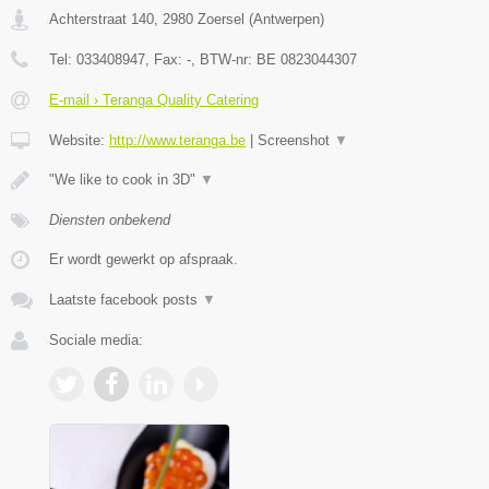
Achterstraat 140
,
2980
Zoersel
(
Antwerpen
)
Tel:
033408947
, Fax:
-
, BTW-nr:
BE 0823044307
E-mail › Teranga Quality Catering
Website:
http://www.teranga.be
|
Screenshot
▼
"We like to cook in 3D"
▼
Diensten onbekend
Er wordt gewerkt op afspraak.
Laatste facebook posts
▼
Sociale media: