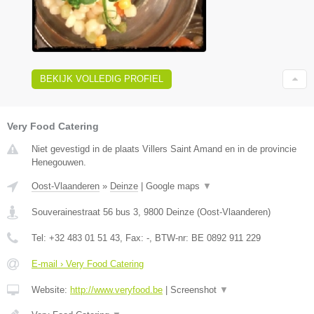
BEKIJK VOLLEDIG PROFIEL
Very Food Catering
Niet gevestigd in de plaats Villers Saint Amand en in de provincie
Henegouwen.
Oost-Vlaanderen
»
Deinze
|
Google maps
▼
Souverainestraat 56 bus 3
,
9800
Deinze
(
Oost-Vlaanderen
)
Tel:
+32 483 01 51 43
, Fax:
-
, BTW-nr:
BE 0892 911 229
E-mail › Very Food Catering
Website:
http://www.veryfood.be
|
Screenshot
▼