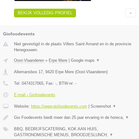
BEKIJK VOLLEDIG PROFIEL
Giofoodevents
Niet gevestigd in de plaats Villers Saint Amand en in de provincie
Henegouwen.
Oost-Vlaanderen
»
Erpe Mere
|
Google maps
▼
Allemansbos 17
,
9420
Erpe Mere
(
Oost-Vlaanderen
)
Tel:
0474317065
, Fax:
-
, BTW-nr:
-
E-mail › Giofoodevents
Website:
https://www.giofoodevents.com
|
Screenshot
▼
Gio Foodevents biedt meer dan 25 jaar ervaring in de horeca,
▼
BBQ, BEDRIJFSCATERING, KOK AAN HUIS,
GASTRONOMISCHE MENUS, BROODJESLUNCH,
▼