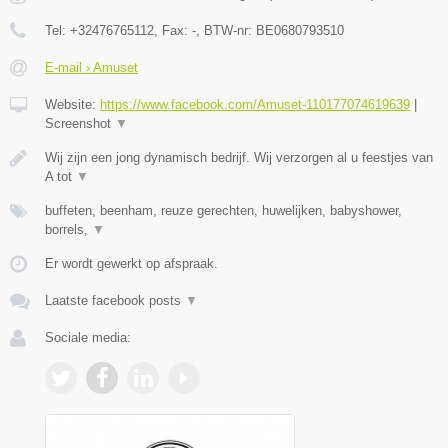
Tel:
+32476765112
, Fax:
-
, BTW-nr:
BE0680793510
E-mail › Amuset
Website:
https://www.facebook.com/Amuset-110177074619639
|
Screenshot
▼
Wij zijn een jong dynamisch bedrijf. Wij verzorgen al u feestjes van
A tot
▼
buffeten, beenham, reuze gerechten, huwelijken, babyshower,
borrels,
▼
Er wordt gewerkt op afspraak.
Laatste facebook posts
▼
Sociale media: