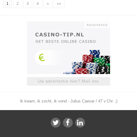
1
2
3
4
»
»»
Uw advertentie hier? Mail ons
Ik kwam, ik zocht, ik vond - Julius Caesar / 47 v.Chr. ;)