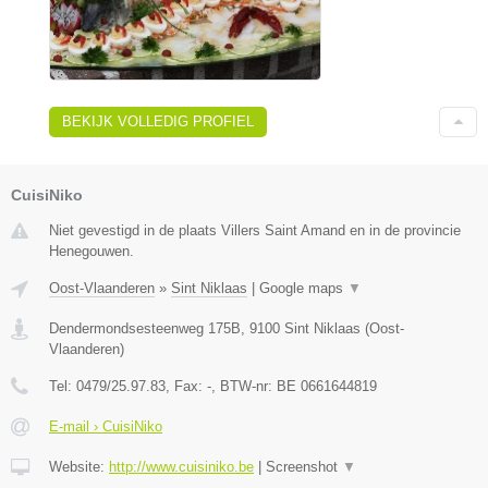
BEKIJK VOLLEDIG PROFIEL
CuisiNiko
Niet gevestigd in de plaats Villers Saint Amand en in de provincie
Henegouwen.
Oost-Vlaanderen
»
Sint Niklaas
|
Google maps
▼
Dendermondsesteenweg 175B
,
9100
Sint Niklaas
(
Oost-
Vlaanderen
)
Tel:
0479/25.97.83
, Fax:
-
, BTW-nr:
BE 0661644819
E-mail › CuisiNiko
Website:
http://www.cuisiniko.be
|
Screenshot
▼