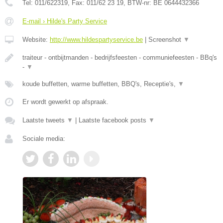
Tel:
011/622319
, Fax:
011/62 23 19
, BTW-nr:
BE 0644432366
E-mail › Hilde's Party Service
Website:
http://www.hildespartyservice.be
|
Screenshot
▼
traiteur - ontbijtmanden - bedrijfsfeesten - communiefeesten - BBq's
-
▼
koude buffetten, warme buffetten, BBQ's, Receptie's,
▼
Er wordt gewerkt op afspraak.
Laatste tweets
▼
|
Laatste facebook posts
▼
Sociale media: