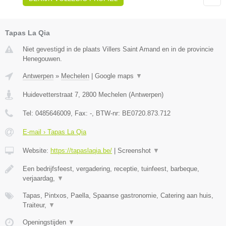
Tapas La Qia
Niet gevestigd in de plaats Villers Saint Amand en in de provincie
Henegouwen.
Antwerpen
»
Mechelen
|
Google maps
▼
Huidevetterstraat 7
,
2800
Mechelen
(
Antwerpen
)
Tel:
0485646009
, Fax:
-
, BTW-nr:
BE0720.873.712
E-mail › Tapas La Qia
Website:
https://tapaslaqia.be/
|
Screenshot
▼
Een bedrijfsfeest, vergadering, receptie, tuinfeest, barbeque,
verjaardag,
▼
Tapas, Pintxos, Paella, Spaanse gastronomie, Catering aan huis,
Traiteur,
▼
Openingstijden
▼