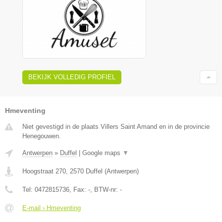
BEKIJK VOLLEDIG PROFIEL
Hmeventing
Niet gevestigd in de plaats Villers Saint Amand en in de provincie
Henegouwen.
Antwerpen
»
Duffel
|
Google maps
▼
Hoogstraat 270
,
2570
Duffel
(
Antwerpen
)
Tel:
0472815736
, Fax:
-
, BTW-nr:
-
E-mail › Hmeventing