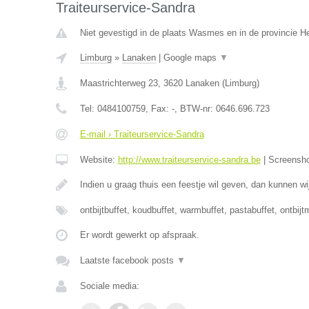
Traiteurservice-Sandra
Niet gevestigd in de plaats Wasmes en in de provincie 
Limburg
»
Lanaken
|
Google maps
▼
Maastrichterweg 23
,
3620
Lanaken
(
Limburg
)
Tel:
0484100759
, Fax:
-
, BTW-nr:
0646.696.723
E-mail › Traiteurservice-Sandra
Website:
http://www.traiteurservice-sandra.be
|
Screensh
Indien u graag thuis een feestje wil geven, dan kunnen wij
ontbijtbuffet, koudbuffet, warmbuffet, pastabuffet, ontbi
Er wordt gewerkt op afspraak.
Laatste facebook posts
▼
Sociale media: