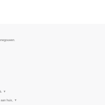
Henegouwen.
uà.
▼
 aan huis,
▼