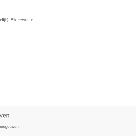
lijk). Elk eerste
▼
oven
Henegouwen.