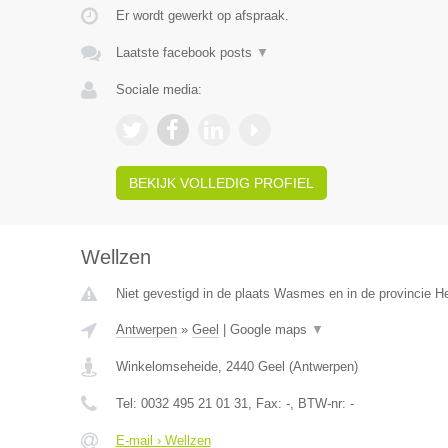
Er wordt gewerkt op afspraak.
Laatste facebook posts
▼
Sociale media:
BEKIJK VOLLEDIG PROFIEL
Wellzen
Niet gevestigd in de plaats Wasmes en in de provincie 
Antwerpen
»
Geel
|
Google maps
▼
Winkelomseheide
,
2440
Geel
(
Antwerpen
)
Tel:
0032 495 21 01 31
, Fax:
-
, BTW-nr:
-
E-mail › Wellzen