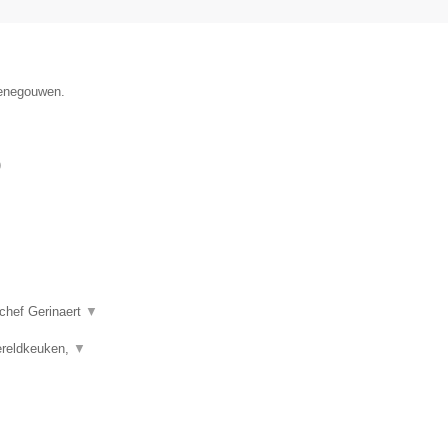
Henegouwen.
)
 chef Gerinaert
▼
wereldkeuken,
▼