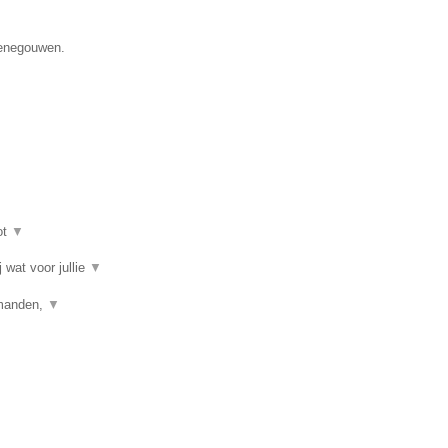
Henegouwen.
ot
▼
 wat voor jullie
▼
jtmanden,
▼