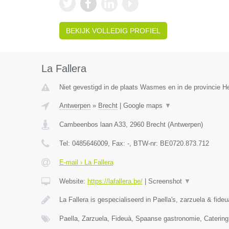
BEKIJK VOLLEDIG PROFIEL
La Fallera
Niet gevestigd in de plaats Wasmes en in de provincie 
Antwerpen
»
Brecht
|
Google maps
▼
Cambeenbos laan A33
,
2960
Brecht
(
Antwerpen
)
Tel:
0485646009
, Fax:
-
, BTW-nr:
BE0720.873.712
E-mail › La Fallera
Website:
https://lafallera.be/
|
Screenshot
▼
La Fallera is gespecialiseerd in Paella's, zarzuela & fide
Paella, Zarzuela, Fideuà, Spaanse gastronomie, Catering