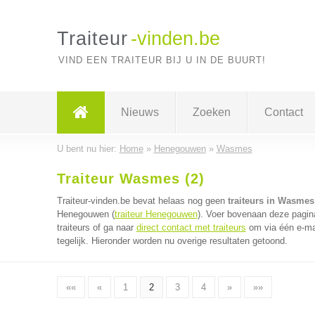
Traiteur
-vinden.be
VIND EEN TRAITEUR BIJ U IN DE BUURT!
Nieuws
Zoeken
Contact
U bent nu hier:
Home
»
Henegouwen
»
Wasmes
Traiteur Wasmes (2)
Traiteur-vinden.be bevat helaas nog geen
traiteurs in Wasmes
Henegouwen (
traiteur Henegouwen
). Voer bovenaan deze pagina
traiteurs of ga naar
direct contact met traiteurs
om via één e-mai
tegelijk. Hieronder worden nu overige resultaten getoond.
««
«
1
2
3
4
»
»»