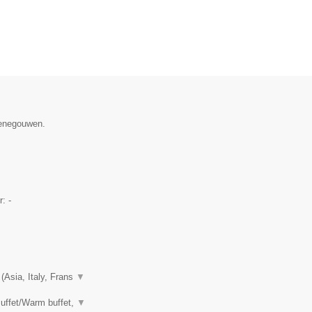
Henegouwen.
r:
-
(Asia, Italy, Frans
▼
uffet/Warm buffet,
▼