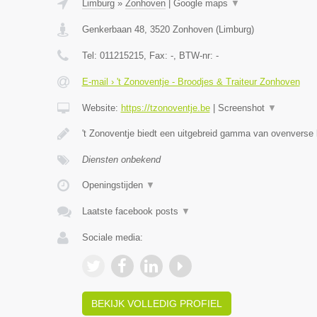
Limburg
»
Zonhoven
|
Google maps
▼
Genkerbaan 48
,
3520
Zonhoven
(
Limburg
)
Tel:
011215215
, Fax:
-
, BTW-nr:
-
E-mail › 't Zonoventje - Broodjes & Traiteur Zonhoven
Website:
https://tzonoventje.be
|
Screenshot
▼
't Zonoventje biedt een uitgebreid gamma van ovenverse
Diensten onbekend
Openingstijden
▼
Laatste facebook posts
▼
Sociale media:
BEKIJK VOLLEDIG PROFIEL