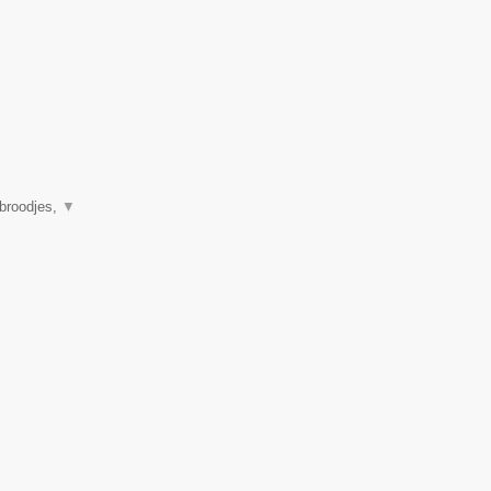
 broodjes,
▼