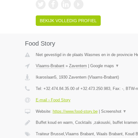
BEKIJK VOLLEDIG PROFIEL
Food Story
Niet gevestigd in de plaats Wasmes en in de provincie 
Vlaams-Brabant
»
Zaventem
|
Google maps
▼
Ikaroslaan5
,
1930
Zaventem
(
Vlaams-Brabant
)
Tel:
+32.474.84.35.00 of +32.473.250.983
, Fax:
-
, BTW-n
E-mail › Food Story
Website:
https://www.food-story.be
|
Screenshot
▼
Buffet koud en warm, Cocktails ,zakouski, buffet kramen 
Traiteur Brussel,Vlaams Brabant, Waals Brabant, Koud B