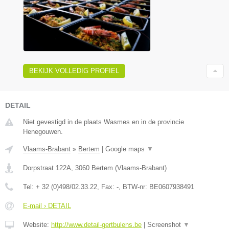
BEKIJK VOLLEDIG PROFIEL
DETAIL
Niet gevestigd in de plaats Wasmes en in de provincie
Henegouwen.
Vlaams-Brabant
»
Bertem
|
Google maps
▼
Dorpstraat 122A
,
3060
Bertem
(
Vlaams-Brabant
)
Tel:
+ 32 (0)498/02.33.22
, Fax:
-
, BTW-nr:
BE0607938491
E-mail › DETAIL
Website:
http://www.detail-gertbulens.be
|
Screenshot
▼