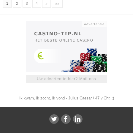
1
2
3
4
»
»»
Uw advertentie hier? Mail ons
Ik kwam, ik zocht, ik vond - Julius Caesar / 47 v.Chr. ;)