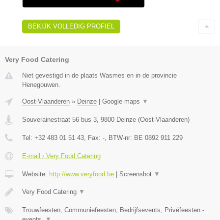
BEKIJK VOLLEDIG PROFIEL
Very Food Catering
Niet gevestigd in de plaats Wasmes en in de provincie
Henegouwen.
Oost-Vlaanderen
»
Deinze
|
Google maps
▼
Souverainestraat 56 bus 3
,
9800
Deinze
(
Oost-Vlaanderen
)
Tel:
+32 483 01 51 43
, Fax:
-
, BTW-nr:
BE 0892 911 229
E-mail › Very Food Catering
Website:
http://www.veryfood.be
|
Screenshot
▼
Very Food Catering
▼
Trouwfeesten, Communiefeesten, Bedrijfsevents, Privéfeesten -
events,
▼