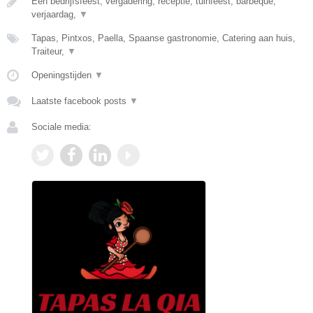
Een bedrijfsfeest, vergadering, receptie, tuinfeest, barbeque,
verjaardag,
▼
Tapas, Pintxos, Paella, Spaanse gastronomie, Catering aan huis,
Traiteur,
▼
Openingstijden
▼
Laatste facebook posts
▼
Sociale media: