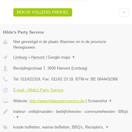
BEKIJK VOLLEDIG PROFIEL
Hilde's Party Service
Niet gevestigd in de plaats Wasmes en in de provincie
Henegouwen.
Limburg
»
Hamont
|
Google maps
▼
Bevrijdingsstraat 7
,
3930
Hamont
(
Limburg
)
Tel:
011/622319
, Fax:
011/62 23 19
, BTW-nr:
BE 0644432366
E-mail › Hilde's Party Service
Website:
http://www.hildespartyservice.be
|
Screenshot
▼
traiteur - ontbijtmanden - bedrijfsfeesten - communiefeesten - BBq's
-
▼
koude buffetten, warme buffetten, BBQ's, Receptie's,
▼