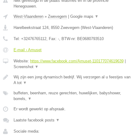
Niet gevestigd in de plaats Wasmes en in de provincie
Henegouwen.
West-Vlaanderen
»
Zwevegem
|
Google maps
▼
Harelbeekstraat 124
,
8550
Zwevegem
(
West-Vlaanderen
)
Tel:
+32476765112
, Fax:
-
, BTW-nr:
BE0680793510
E-mail › Amuset
Website:
https://www.facebook.com/Amuset-110177074619639
|
Screenshot
▼
Wij zijn een jong dynamisch bedrijf. Wij verzorgen al u feestjes van
A tot
▼
buffeten, beenham, reuze gerechten, huwelijken, babyshower,
borrels,
▼
Er wordt gewerkt op afspraak.
Laatste facebook posts
▼
Sociale media: