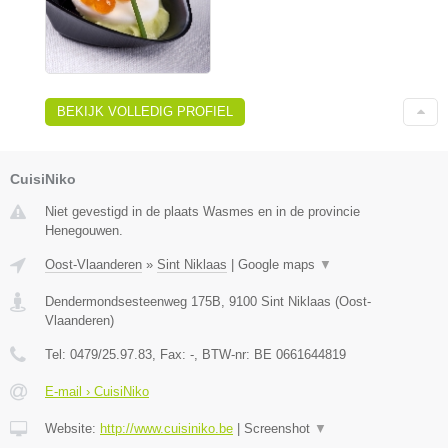
BEKIJK VOLLEDIG PROFIEL
CuisiNiko
Niet gevestigd in de plaats Wasmes en in de provincie
Henegouwen.
Oost-Vlaanderen
»
Sint Niklaas
|
Google maps
▼
Dendermondsesteenweg 175B
,
9100
Sint Niklaas
(
Oost-
Vlaanderen
)
Tel:
0479/25.97.83
, Fax:
-
, BTW-nr:
BE 0661644819
E-mail › CuisiNiko
Website:
http://www.cuisiniko.be
|
Screenshot
▼