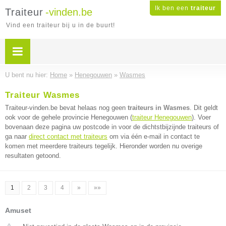
Ik ben een
traiteur
Traiteur
-vinden.be
Vind een traiteur bij u in de buurt!
U bent nu hier:
Home
»
Henegouwen
»
Wasmes
Traiteur Wasmes
Traiteur-vinden.be bevat helaas nog geen
traiteurs in Wasmes
. Dit geldt
ook voor de gehele provincie Henegouwen (
traiteur Henegouwen
). Voer
bovenaan deze pagina uw postcode in voor de dichtstbijzijnde traiteurs of
ga naar
direct contact met traiteurs
om via één e-mail in contact te
komen met meerdere traiteurs tegelijk. Hieronder worden nu overige
resultaten getoond.
1
2
3
4
»
»»
Amuset