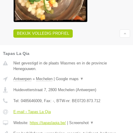
BEKIJK VOLLEDIG PROFIEL
Tapas La Qia
Niet gevestigd in de plaats Wasmes en in de provincie
Henegouwen.
Antwerpen
»
Mechelen
|
Google maps
▼
Huidevetterstraat 7
,
2800
Mechelen
(
Antwerpen
)
Tel:
0485646009
, Fax:
-
, BTW-nr:
BE0720.873.712
E-mail › Tapas La Qia
Website:
https://tapaslaqia.be/
|
Screenshot
▼