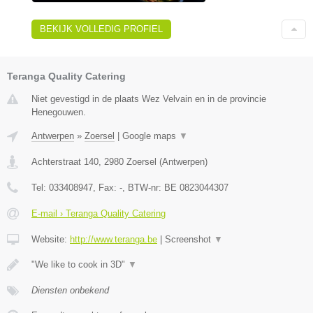
BEKIJK VOLLEDIG PROFIEL
Teranga Quality Catering
Niet gevestigd in de plaats Wez Velvain en in de provincie
Henegouwen.
Antwerpen
»
Zoersel
|
Google maps
▼
Achterstraat 140
,
2980
Zoersel
(
Antwerpen
)
Tel:
033408947
, Fax:
-
, BTW-nr:
BE 0823044307
E-mail › Teranga Quality Catering
Website:
http://www.teranga.be
|
Screenshot
▼
"We like to cook in 3D"
▼
Diensten onbekend