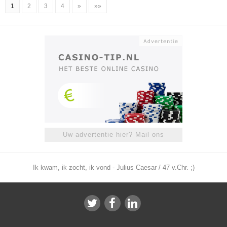
1
2
3
4
»
»»
Uw advertentie hier? Mail ons
Ik kwam, ik zocht, ik vond - Julius Caesar / 47 v.Chr. ;)