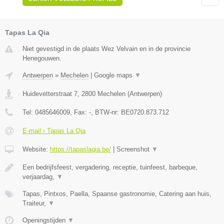
Tapas La Qia
Niet gevestigd in de plaats Wez Velvain en in de provincie
Henegouwen.
Antwerpen
»
Mechelen
|
Google maps
▼
Huidevetterstraat 7
,
2800
Mechelen
(
Antwerpen
)
Tel:
0485646009
, Fax:
-
, BTW-nr:
BE0720.873.712
E-mail › Tapas La Qia
Website:
https://tapaslaqia.be/
|
Screenshot
▼
Een bedrijfsfeest, vergadering, receptie, tuinfeest, barbeque,
verjaardag,
▼
Tapas, Pintxos, Paella, Spaanse gastronomie, Catering aan huis,
Traiteur,
▼
Openingstijden
▼