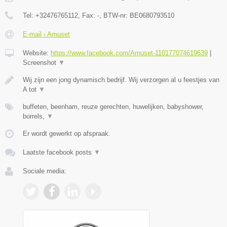
Tel:
+32476765112
, Fax:
-
, BTW-nr:
BE0680793510
E-mail › Amuset
Website:
https://www.facebook.com/Amuset-110177074619639
|
Screenshot
▼
Wij zijn een jong dynamisch bedrijf. Wij verzorgen al u feestjes van
A tot
▼
buffeten, beenham, reuze gerechten, huwelijken, babyshower,
borrels,
▼
Er wordt gewerkt op afspraak.
Laatste facebook posts
▼
Sociale media: