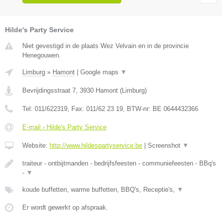
Hilde's Party Service
Niet gevestigd in de plaats Wez Velvain en in de provincie
Henegouwen.
Limburg
»
Hamont
|
Google maps
▼
Bevrijdingsstraat 7
,
3930
Hamont
(
Limburg
)
Tel:
011/622319
, Fax:
011/62 23 19
, BTW-nr:
BE 0644432366
E-mail › Hilde's Party Service
Website:
http://www.hildespartyservice.be
|
Screenshot
▼
traiteur - ontbijtmanden - bedrijfsfeesten - communiefeesten - BBq's
-
▼
koude buffetten, warme buffetten, BBQ's, Receptie's,
▼
Er wordt gewerkt op afspraak.