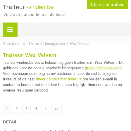
Ik ben een
traiteur
Traiteur
-vinden.be
Vind een traiteur bij u in de buurt!
U bent nu hier:
Home
»
Henegouwen
»
Wez Velvain
Traiteur Wez Velvain
Traiteur-vinden.be bevat helaas nog geen
traiteurs in Wez Velvain
. Dit
geldt ook voor de gehele provincie Henegouwen (
traiteur Henegouwen
).
Voer bovenaan deze pagina uw postcode in voor de dichtstbijzijnde
traiteurs of ga naar
direct contact met traiteurs
om via één e-mail in
contact te komen met meerdere traiteurs tegelijk. Hieronder worden nu
overige resultaten getoond.
1
2
3
4
»
»»
DETAIL