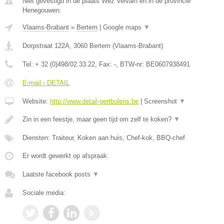
Niet gevestigd in de plaats Wez Velvain en in de provincie
Henegouwen.
Vlaams-Brabant
»
Bertem
|
Google maps
▼
Dorpstraat 122A
,
3060
Bertem
(
Vlaams-Brabant
)
Tel:
+ 32 (0)498/02.33.22
, Fax:
-
, BTW-nr:
BE0607938491
E-mail › DETAIL
Website:
http://www.detail-gertbulens.be
|
Screenshot
▼
Zin in een feestje, maar geen tijd om zelf te koken?
▼
Diensten: Traiteur, Koken aan huis, Chef-kok, BBQ-chef
Er wordt gewerkt op afspraak.
Laatste facebook posts
▼
Sociale media: