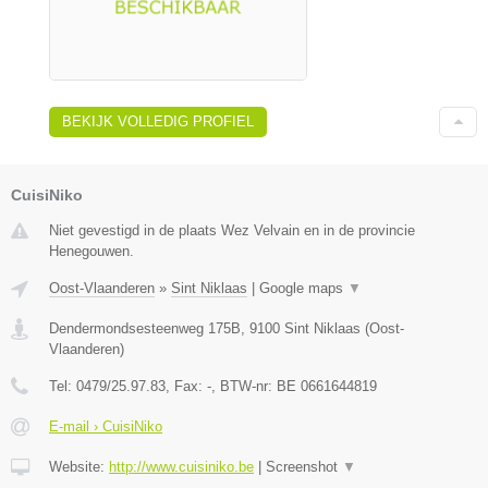
BEKIJK VOLLEDIG PROFIEL
CuisiNiko
Niet gevestigd in de plaats Wez Velvain en in de provincie
Henegouwen.
Oost-Vlaanderen
»
Sint Niklaas
|
Google maps
▼
Dendermondsesteenweg 175B
,
9100
Sint Niklaas
(
Oost-
Vlaanderen
)
Tel:
0479/25.97.83
, Fax:
-
, BTW-nr:
BE 0661644819
E-mail › CuisiNiko
Website:
http://www.cuisiniko.be
|
Screenshot
▼