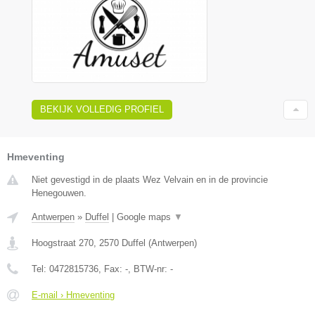
BEKIJK VOLLEDIG PROFIEL
Hmeventing
Niet gevestigd in de plaats Wez Velvain en in de provincie
Henegouwen.
Antwerpen
»
Duffel
|
Google maps
▼
Hoogstraat 270
,
2570
Duffel
(
Antwerpen
)
Tel:
0472815736
, Fax:
-
, BTW-nr:
-
E-mail › Hmeventing