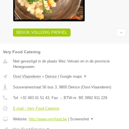
BEKIJK VOLLEDIG PROFIEL
Very Food Catering
Niet gevestigd in de plaats Wez Velvain en in de provincie
Henegouwen.
Oost-Vlaanderen
»
Deinze
|
Google maps
▼
Souverainestraat 56 bus 3
,
9800
Deinze
(
Oost-Vlaanderen
)
Tel:
+32 483 01 51 43
, Fax:
-
, BTW-nr:
BE 0892 911 229
E-mail › Very Food Catering
Website:
http://www.veryfood.be
|
Screenshot
▼