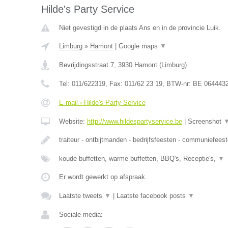
Hilde's Party Service
Niet gevestigd in de plaats Ans en in de provincie Luik.
Limburg
»
Hamont
|
Google maps
▼
Bevrijdingsstraat 7
,
3930
Hamont
(
Limburg
)
Tel:
011/622319
, Fax:
011/62 23 19
, BTW-nr:
BE 064443
E-mail › Hilde's Party Service
Website:
http://www.hildespartyservice.be
|
Screenshot
traiteur - ontbijtmanden - bedrijfsfeesten - communiefees
koude buffetten, warme buffetten, BBQ's, Receptie's,
▼
Er wordt gewerkt op afspraak.
Laatste tweets
▼
|
Laatste facebook posts
▼
Sociale media: