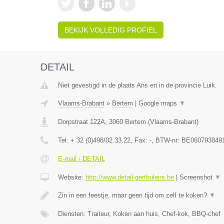
BEKIJK VOLLEDIG PROFIEL
DETAIL
Niet gevestigd in de plaats Ans en in de provincie Luik.
Vlaams-Brabant
»
Bertem
|
Google maps
▼
Dorpstraat 122A
,
3060
Bertem
(
Vlaams-Brabant
)
Tel:
+ 32 (0)498/02.33.22
, Fax:
-
, BTW-nr:
BE060793849
E-mail › DETAIL
Website:
http://www.detail-gertbulens.be
|
Screenshot
▼
Zin in een feestje, maar geen tijd om zelf te koken?
▼
Diensten: Traiteur, Koken aan huis, Chef-kok, BBQ-chef