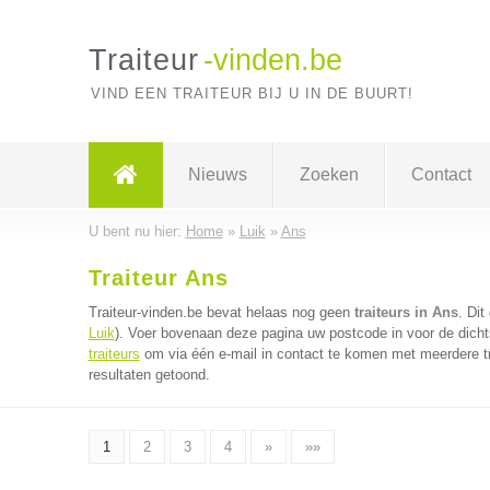
Traiteur
-vinden.be
VIND EEN TRAITEUR BIJ U IN DE BUURT!
Nieuws
Zoeken
Contact
U bent nu hier:
Home
»
Luik
»
Ans
Traiteur Ans
Traiteur-vinden.be bevat helaas nog geen
traiteurs in Ans
. Dit
Luik
). Voer bovenaan deze pagina uw postcode in voor de dichtst
traiteurs
om via één e-mail in contact te komen met meerdere tra
resultaten getoond.
1
2
3
4
»
»»