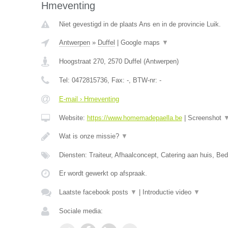
Hmeventing
Niet gevestigd in de plaats Ans en in de provincie Luik.
Antwerpen
»
Duffel
|
Google maps
▼
Hoogstraat 270
,
2570
Duffel
(
Antwerpen
)
Tel:
0472815736
, Fax:
-
, BTW-nr:
-
E-mail › Hmeventing
Website:
https://www.homemadepaella.be
|
Screenshot
Wat is onze missie?
▼
Diensten: Traiteur, Afhaalconcept, Catering aan huis, Bedr
Er wordt gewerkt op afspraak.
Laatste facebook posts
▼
|
Introductie video
▼
Sociale media: