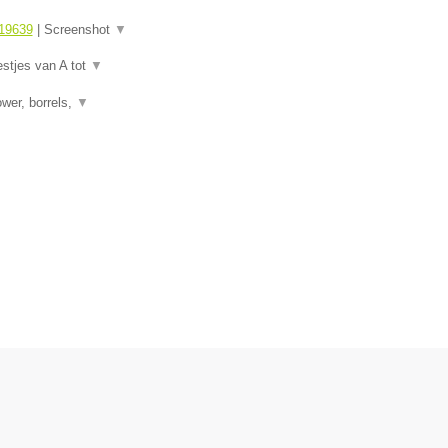
19639
|
Screenshot
▼
estjes van A tot
▼
wer, borrels,
▼