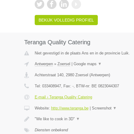
BEKIJK VOLLEDIG PROFIEL
Teranga Quality Catering
Niet gevestigd in de plaats Ans en in de provincie Luik.
Antwerpen
»
Zoersel
|
Google maps
▼
Achterstraat 140
,
2980
Zoersel
(
Antwerpen
)
Tel:
033408947
, Fax:
-
, BTW-nr:
BE 0823044307
E-mail › Teranga Quality Catering
Website:
http://www.teranga.be
|
Screenshot
▼
"We like to cook in 3D"
▼
Diensten onbekend