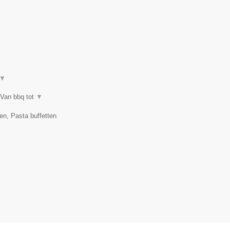
▼
 Van bbq tot
▼
en, Pasta buffetten