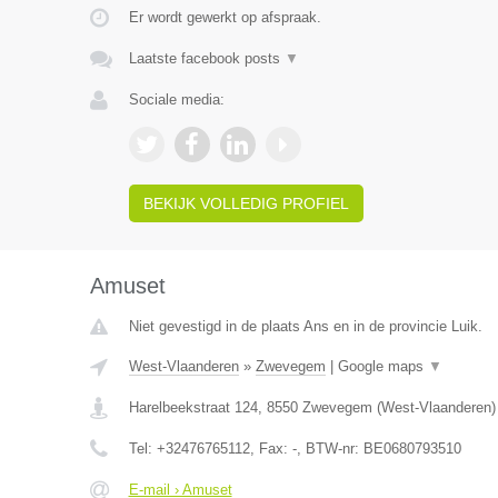
Er wordt gewerkt op afspraak.
Laatste facebook posts
▼
Sociale media:
BEKIJK VOLLEDIG PROFIEL
Amuset
Niet gevestigd in de plaats Ans en in de provincie Luik.
West-Vlaanderen
»
Zwevegem
|
Google maps
▼
Harelbeekstraat 124
,
8550
Zwevegem
(
West-Vlaanderen
)
Tel:
+32476765112
, Fax:
-
, BTW-nr:
BE0680793510
E-mail › Amuset