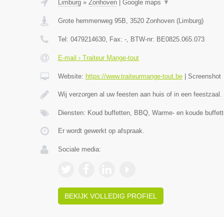
Limburg
»
Zonhoven
|
Google maps
▼
Grote hemmenweg 95B
,
3520
Zonhoven
(
Limburg
)
Tel:
0479214630
, Fax:
-
, BTW-nr:
BE0825.065.073
E-mail › Traiteur Mange-tout
Website:
https://www.traiteurmange-tout.be
|
Screenshot
Wij verzorgen al uw feesten aan huis of in een feestzaal.
Diensten: Koud buffetten, BBQ, Warme- en koude buffett
Er wordt gewerkt op afspraak.
Sociale media:
BEKIJK VOLLEDIG PROFIEL