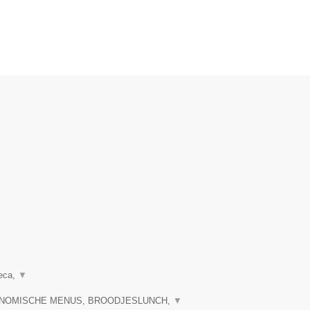
reca,
▼
RONOMISCHE MENUS, BROODJESLUNCH,
▼