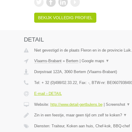
BEKIJK VOLLEDIG PROFIEL
DETAIL
Niet gevestigd in de plaats Fleron en in de provincie Luik.
Vlaams-Brabant
»
Bertem
|
Google maps
▼
Dorpstraat 122A
,
3060
Bertem
(
Vlaams-Brabant
)
Tel:
+ 32 (0)498/02.33.22
, Fax:
-
, BTW-nr:
BE060793849
E-mail › DETAIL
Website:
http://www.detail-gertbulens.be
|
Screenshot
▼
Zin in een feestje, maar geen tijd om zelf te koken?
▼
Diensten: Traiteur, Koken aan huis, Chef-kok, BBQ-chef