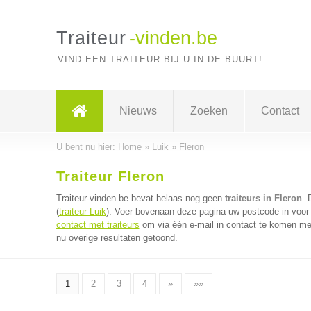
Traiteur
-vinden.be
VIND EEN TRAITEUR BIJ U IN DE BUURT!
Nieuws
Zoeken
Contact
U bent nu hier:
Home
»
Luik
»
Fleron
Traiteur Fleron
Traiteur-vinden.be bevat helaas nog geen
traiteurs in Fleron
. 
(
traiteur Luik
). Voer bovenaan deze pagina uw postcode in voor d
contact met traiteurs
om via één e-mail in contact te komen met
nu overige resultaten getoond.
1
2
3
4
»
»»