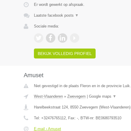
Er wordt gewerkt op afspraak.
Laatste facebook posts
▼
Sociale media:
BEKIJK VOLLEDIG PROFIEL
Amuset
Niet gevestigd in de plaats Fleron en in de provincie Luik.
West-Vlaanderen
»
Zwevegem
|
Google maps
▼
Harelbeekstraat 124
,
8550
Zwevegem
(
West-Vlaanderen
)
Tel:
+32476765112
, Fax:
-
, BTW-nr:
BE0680793510
E-mail › Amuset