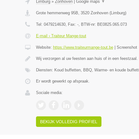
Limburg
»
Zonhoven
|
Google maps
▼
Grote hemmenweg 95B
,
3520
Zonhoven
(
Limburg
)
Tel:
0479214630
, Fax:
-
, BTW-nr:
BE0825.065.073
E-mail › Traiteur Mange-tout
Website:
https://www.traiteurmange-tout.be
|
Screenshot
Wij verzorgen al uw feesten aan huis of in een feestzaal.
Diensten: Koud buffetten, BBQ, Warme- en koude buffett
Er wordt gewerkt op afspraak.
Sociale media:
BEKIJK VOLLEDIG PROFIEL