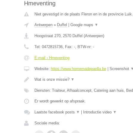
Hmeventing
Niet gevestigd in de plaats Fleron en in de provincie Luik.
Antwerpen
»
Duffel
|
Google maps
▼
Hoogstraat 270
,
2570
Duffel
(
Antwerpen
)
Tel:
0472815736
, Fax:
-
, BTW-nr:
-
E-mail › Hmeventing
Website:
https://www.homemadepaella.be
|
Screenshot
Wat is onze missie?
▼
Diensten: Traiteur, Afhaalconcept, Catering aan huis, Bedr
Er wordt gewerkt op afspraak.
Laatste facebook posts
▼
|
Introductie video
▼
Sociale media: