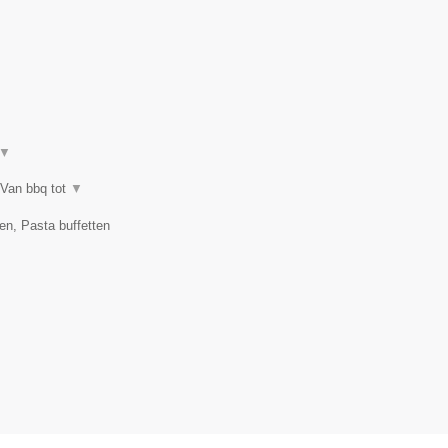
▼
 Van bbq tot
▼
en, Pasta buffetten