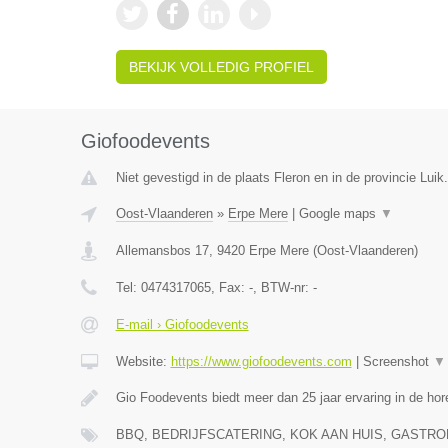
BEKIJK VOLLEDIG PROFIEL
Giofoodevents
Niet gevestigd in de plaats Fleron en in de provincie Luik.
Oost-Vlaanderen
»
Erpe Mere
|
Google maps
▼
Allemansbos 17
,
9420
Erpe Mere
(
Oost-Vlaanderen
)
Tel:
0474317065
, Fax:
-
, BTW-nr:
-
E-mail › Giofoodevents
Website:
https://www.giofoodevents.com
|
Screenshot
▼
Gio Foodevents biedt meer dan 25 jaar ervaring in de ho
BBQ, BEDRIJFSCATERING, KOK AAN HUIS, GAST