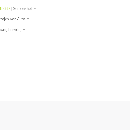
19639
|
Screenshot
▼
estjes van A tot
▼
wer, borrels,
▼