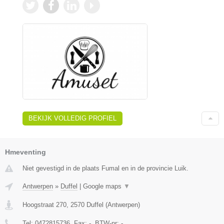
BEKIJK VOLLEDIG PROFIEL
Hmeventing
Niet gevestigd in de plaats Fumal en in de provincie Luik.
Antwerpen
»
Duffel
|
Google maps
▼
Hoogstraat 270
,
2570
Duffel
(
Antwerpen
)
Tel:
0472815736
, Fax:
-
, BTW-nr:
-