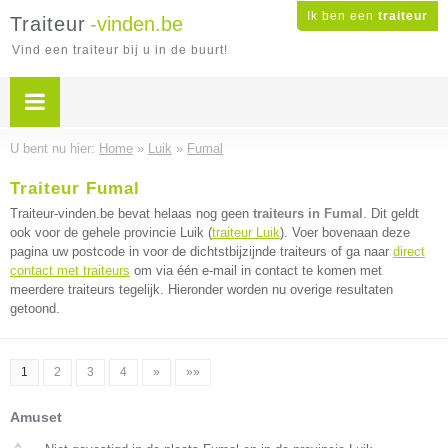
Ik ben een
traiteur
Traiteur
-vinden.be
Vind een traiteur bij u in de buurt!
U bent nu hier:
Home
»
Luik
»
Fumal
Traiteur Fumal
Traiteur-vinden.be bevat helaas nog geen
traiteurs in Fumal
. Dit geldt
ook voor de gehele provincie Luik (
traiteur Luik
). Voer bovenaan deze
pagina uw postcode in voor de dichtstbijzijnde traiteurs of ga naar
direct
contact met traiteurs
om via één e-mail in contact te komen met
meerdere traiteurs tegelijk. Hieronder worden nu overige resultaten
getoond.
1
2
3
4
»
»»
Amuset