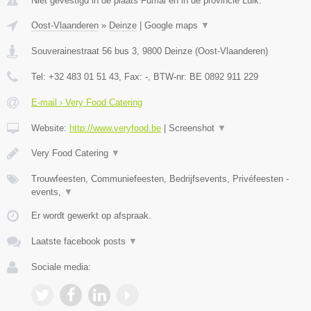
Niet gevestigd in de plaats Fumal en in de provincie Luik.
Oost-Vlaanderen
»
Deinze
|
Google maps
▼
Souverainestraat 56 bus 3
,
9800
Deinze
(
Oost-Vlaanderen
)
Tel:
+32 483 01 51 43
, Fax:
-
, BTW-nr:
BE 0892 911 229
E-mail › Very Food Catering
Website:
http://www.veryfood.be
|
Screenshot
▼
Very Food Catering
▼
Trouwfeesten, Communiefeesten, Bedrijfsevents, Privéfeesten -
events,
▼
Er wordt gewerkt op afspraak.
Laatste facebook posts
▼
Sociale media: