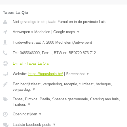
Tapas La Qia
Niet gevestigd in de plaats Fumal en in de provincie Luik.
Antwerpen
»
Mechelen
|
Google maps
▼
Huidevetterstraat 7
,
2800
Mechelen
(
Antwerpen
)
Tel:
0485646009
, Fax:
-
, BTW-nr:
BE0720.873.712
E-mail › Tapas La Qia
Website:
https://tapaslaqia.be/
|
Screenshot
▼
Een bedrijfsfeest, vergadering, receptie, tuinfeest, barbeque,
verjaardag,
▼
Tapas, Pintxos, Paella, Spaanse gastronomie, Catering aan huis,
Traiteur,
▼
Openingstijden
▼
Laatste facebook posts
▼