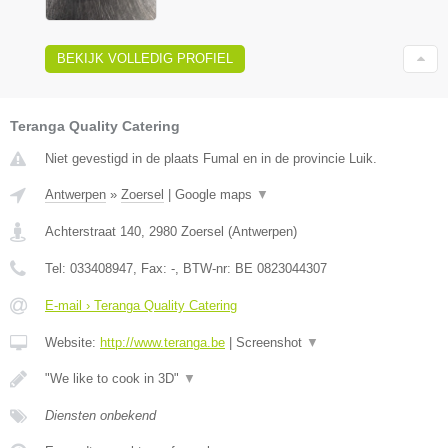
BEKIJK VOLLEDIG PROFIEL
Teranga Quality Catering
Niet gevestigd in de plaats Fumal en in de provincie Luik.
Antwerpen
»
Zoersel
|
Google maps
▼
Achterstraat 140
,
2980
Zoersel
(
Antwerpen
)
Tel:
033408947
, Fax:
-
, BTW-nr:
BE 0823044307
E-mail › Teranga Quality Catering
Website:
http://www.teranga.be
|
Screenshot
▼
"We like to cook in 3D"
▼
Diensten onbekend