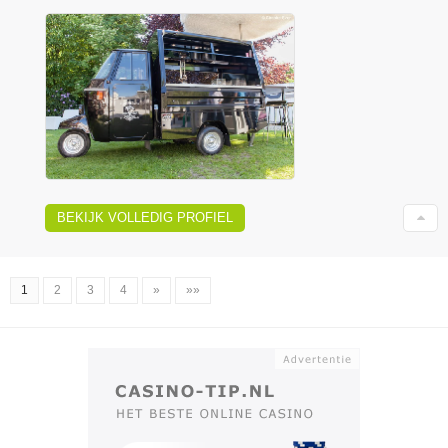
BEKIJK VOLLEDIG PROFIEL
1
2
3
4
»
»»