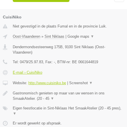
CuisiNiko
Niet gevestigd in de plaats Fumal en in de provincie Luik.
Oost-Vlaanderen
»
Sint Niklaas
|
Google maps
▼
Dendermondsesteenweg 175B
,
9100
Sint Niklaas
(
Oost-
Vlaanderen
)
Tel:
0479/25.97.83
, Fax:
-
, BTW-nr:
BE 0661644819
E-mail › CuisiNiko
Website:
http://www.cuisiniko.be
|
Screenshot
▼
Gastronomisch genieten op maar van uw wensen in ons
SmaakAtelier. (20 - 45
▼
Eigen feestlocatie in Sint-Niklaas Het SmaakAtelier (20 - 45 pres),
▼
Er wordt gewerkt op afspraak.