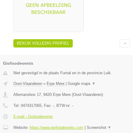
BEKIJK VOLLEDIG PROFIEL
Giofoodevents
Niet gevestigd in de plaats Fumal en in de provincie Luik.
Oost-Vlaanderen
»
Erpe Mere
|
Google maps
▼
Allemansbos 17
,
9420
Erpe Mere
(
Oost-Vlaanderen
)
Tel:
0474317065
, Fax:
-
, BTW-nr:
-
E-mail › Giofoodevents
Website:
https://www.giofoodevents.com
|
Screenshot
▼