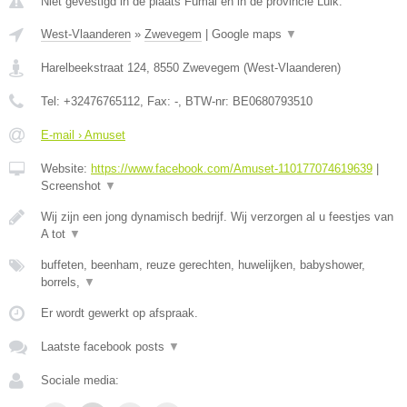
Niet gevestigd in de plaats Fumal en in de provincie Luik.
West-Vlaanderen
»
Zwevegem
|
Google maps
▼
Harelbeekstraat 124
,
8550
Zwevegem
(
West-Vlaanderen
)
Tel:
+32476765112
, Fax:
-
, BTW-nr:
BE0680793510
E-mail › Amuset
Website:
https://www.facebook.com/Amuset-110177074619639
|
Screenshot
▼
Wij zijn een jong dynamisch bedrijf. Wij verzorgen al u feestjes van
A tot
▼
buffeten, beenham, reuze gerechten, huwelijken, babyshower,
borrels,
▼
Er wordt gewerkt op afspraak.
Laatste facebook posts
▼
Sociale media: