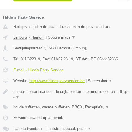
Hilde's Party Service
Niet gevestigd in de plaats Fumal en in de provincie Luik.
Limburg
»
Hamont
|
Google maps
▼
Bevrijdingsstraat 7
,
3930
Hamont
(
Limburg
)
Tel:
011/622319
, Fax:
011/62 23 19
, BTW-nr:
BE 0644432366
E-mail › Hilde's Party Service
Website:
http://www.hildespartyservice.be
|
Screenshot
▼
traiteur - ontbijtmanden - bedrijfsfeesten - communiefeesten - BBq's
-
▼
koude buffetten, warme buffetten, BBQ's, Receptie's,
▼
Er wordt gewerkt op afspraak.
Laatste tweets
▼
|
Laatste facebook posts
▼