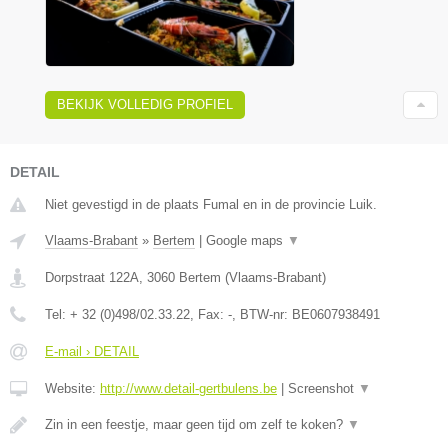
BEKIJK VOLLEDIG PROFIEL
DETAIL
Niet gevestigd in de plaats Fumal en in de provincie Luik.
Vlaams-Brabant
»
Bertem
|
Google maps
▼
Dorpstraat 122A
,
3060
Bertem
(
Vlaams-Brabant
)
Tel:
+ 32 (0)498/02.33.22
, Fax:
-
, BTW-nr:
BE0607938491
E-mail › DETAIL
Website:
http://www.detail-gertbulens.be
|
Screenshot
▼
Zin in een feestje, maar geen tijd om zelf te koken?
▼