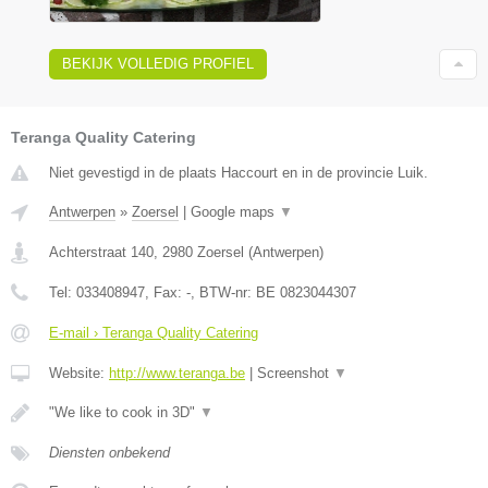
BEKIJK VOLLEDIG PROFIEL
Teranga Quality Catering
Niet gevestigd in de plaats Haccourt en in de provincie Luik.
Antwerpen
»
Zoersel
|
Google maps
▼
Achterstraat 140
,
2980
Zoersel
(
Antwerpen
)
Tel:
033408947
, Fax:
-
, BTW-nr:
BE 0823044307
E-mail › Teranga Quality Catering
Website:
http://www.teranga.be
|
Screenshot
▼
"We like to cook in 3D"
▼
Diensten onbekend