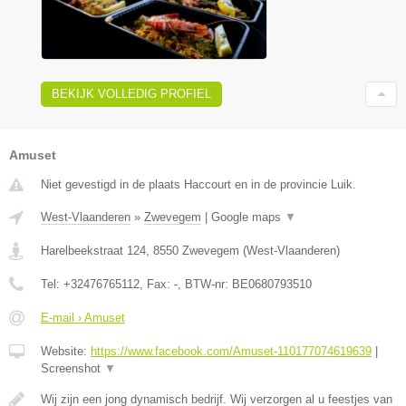
BEKIJK VOLLEDIG PROFIEL
Amuset
Niet gevestigd in de plaats Haccourt en in de provincie Luik.
West-Vlaanderen
»
Zwevegem
|
Google maps
▼
Harelbeekstraat 124
,
8550
Zwevegem
(
West-Vlaanderen
)
Tel:
+32476765112
, Fax:
-
, BTW-nr:
BE0680793510
E-mail › Amuset
Website:
https://www.facebook.com/Amuset-110177074619639
|
Screenshot
▼
Wij zijn een jong dynamisch bedrijf. Wij verzorgen al u feestjes van