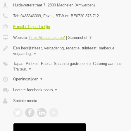
Huidevetterstraat 7
,
2800
Mechelen
(
Antwerpen
)
Tel:
0485646009
, Fax:
-
, BTW-nr:
BE0720.873.712
E-mail › Tapas La Qia
Website:
https://tapaslaqia.be/
|
Screenshot
▼
Een bedrijfsfeest, vergadering, receptie, tuinfeest, barbeque,
verjaardag,
▼
Tapas, Pintxos, Paella, Spaanse gastronomie, Catering aan huis,
Traiteur,
▼
Openingstijden
▼
Laatste facebook posts
▼
Sociale media: