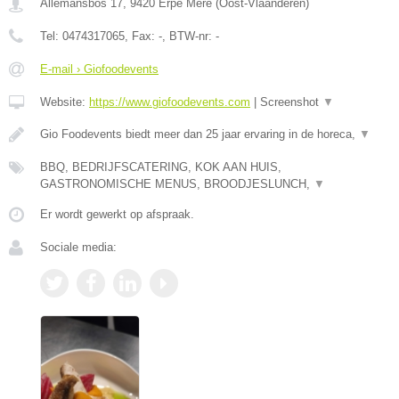
Allemansbos 17
,
9420
Erpe Mere
(
Oost-Vlaanderen
)
Tel:
0474317065
, Fax:
-
, BTW-nr:
-
E-mail › Giofoodevents
Website:
https://www.giofoodevents.com
|
Screenshot
▼
Gio Foodevents biedt meer dan 25 jaar ervaring in de horeca,
▼
BBQ, BEDRIJFSCATERING, KOK AAN HUIS,
GASTRONOMISCHE MENUS, BROODJESLUNCH,
▼
Er wordt gewerkt op afspraak.
Sociale media: