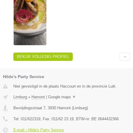
BEKIJK VOLLEDIG PROFIEL
Hilde's Party Service
Niet gevestigd in de plaats Haccourt en in de provincie Luik.
Limburg
»
Hamont
|
Google maps
▼
Bevrijdingsstraat 7
,
3930
Hamont
(
Limburg
)
Tel:
011/622319
, Fax:
011/62 23 19
, BTW-nr:
BE 0644432366
E-mail › Hilde's Party Service