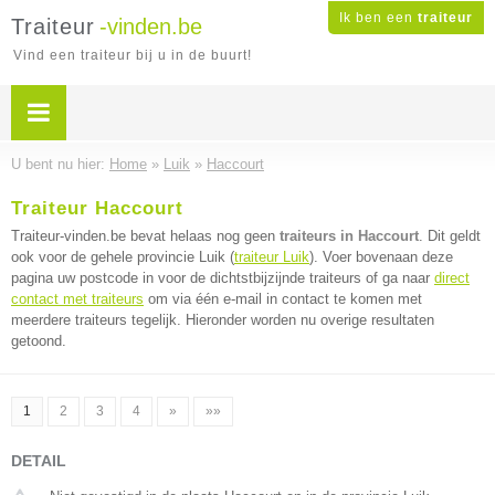
Ik ben een
traiteur
Traiteur
-vinden.be
Vind een traiteur bij u in de buurt!
U bent nu hier:
Home
»
Luik
»
Haccourt
Traiteur Haccourt
Traiteur-vinden.be bevat helaas nog geen
traiteurs in Haccourt
. Dit geldt
ook voor de gehele provincie Luik (
traiteur Luik
). Voer bovenaan deze
pagina uw postcode in voor de dichtstbijzijnde traiteurs of ga naar
direct
contact met traiteurs
om via één e-mail in contact te komen met
meerdere traiteurs tegelijk. Hieronder worden nu overige resultaten
getoond.
1
2
3
4
»
»»
DETAIL