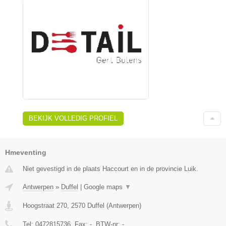
BEKIJK VOLLEDIG PROFIEL
Hmeventing
Niet gevestigd in de plaats Haccourt en in de provincie Luik.
Antwerpen
»
Duffel
|
Google maps
▼
Hoogstraat 270
,
2570
Duffel
(
Antwerpen
)
Tel:
0472815736
, Fax:
-
, BTW-nr:
-