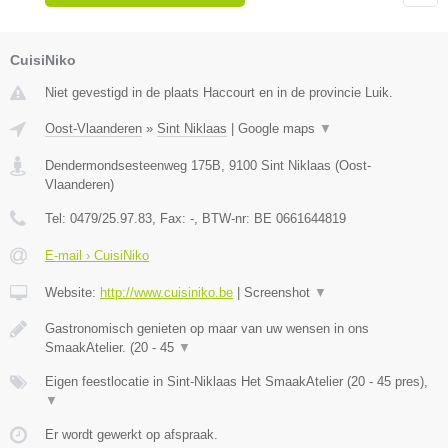
CuisiNiko
Niet gevestigd in de plaats Haccourt en in de provincie Luik.
Oost-Vlaanderen
»
Sint Niklaas
|
Google maps
▼
Dendermondsesteenweg 175B
,
9100
Sint Niklaas
(
Oost-
Vlaanderen
)
Tel:
0479/25.97.83
, Fax:
-
, BTW-nr:
BE 0661644819
E-mail › CuisiNiko
Website:
http://www.cuisiniko.be
|
Screenshot
▼
Gastronomisch genieten op maar van uw wensen in ons
SmaakAtelier. (20 - 45
▼
Eigen feestlocatie in Sint-Niklaas Het SmaakAtelier (20 - 45 pres),
▼
Er wordt gewerkt op afspraak.