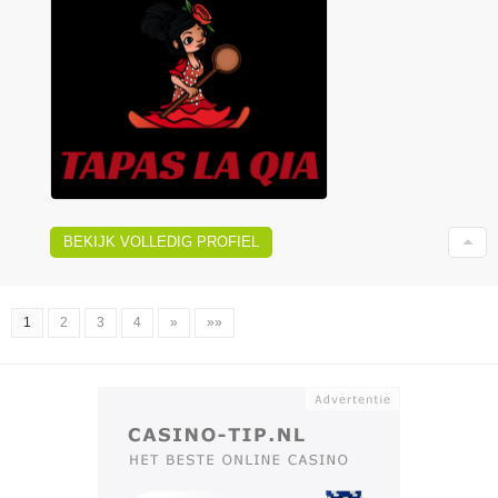
BEKIJK VOLLEDIG PROFIEL
1
2
3
4
»
»»