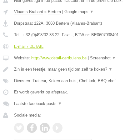
Niet gevestigd in de plaats Haccourt en in de provincie Luik.
Vlaams-Brabant
»
Bertem
|
Google maps
▼
Dorpstraat 122A
,
3060
Bertem
(
Vlaams-Brabant
)
Tel:
+ 32 (0)498/02.33.22
, Fax:
-
, BTW-nr:
BE0607938491
E-mail › DETAIL
Website:
http://www.detail-gertbulens.be
|
Screenshot
▼
Zin in een feestje, maar geen tijd om zelf te koken?
▼
Diensten: Traiteur, Koken aan huis, Chef-kok, BBQ-chef
Er wordt gewerkt op afspraak.
Laatste facebook posts
▼
Sociale media: