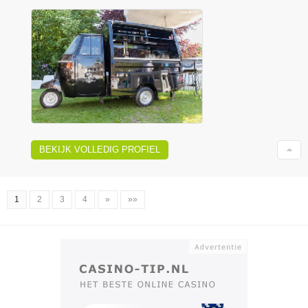
BEKIJK VOLLEDIG PROFIEL
1
2
3
4
»
»»