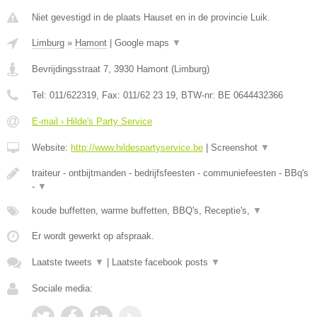
Niet gevestigd in de plaats Hauset en in de provincie Luik.
Limburg
»
Hamont
|
Google maps
▼
Bevrijdingsstraat 7
,
3930
Hamont
(
Limburg
)
Tel:
011/622319
, Fax:
011/62 23 19
, BTW-nr:
BE 0644432366
E-mail › Hilde's Party Service
Website:
http://www.hildespartyservice.be
|
Screenshot
▼
traiteur - ontbijtmanden - bedrijfsfeesten - communiefeesten - BBq's
-
▼
koude buffetten, warme buffetten, BBQ's, Receptie's,
▼
Er wordt gewerkt op afspraak.
Laatste tweets
▼
|
Laatste facebook posts
▼
Sociale media: