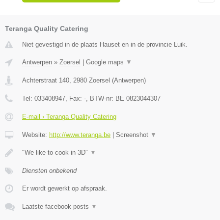
Teranga Quality Catering
Niet gevestigd in de plaats Hauset en in de provincie Luik.
Antwerpen
»
Zoersel
|
Google maps
▼
Achterstraat 140
,
2980
Zoersel
(
Antwerpen
)
Tel:
033408947
, Fax:
-
, BTW-nr:
BE 0823044307
E-mail › Teranga Quality Catering
Website:
http://www.teranga.be
|
Screenshot
▼
"We like to cook in 3D"
▼
Diensten onbekend
Er wordt gewerkt op afspraak.
Laatste facebook posts
▼