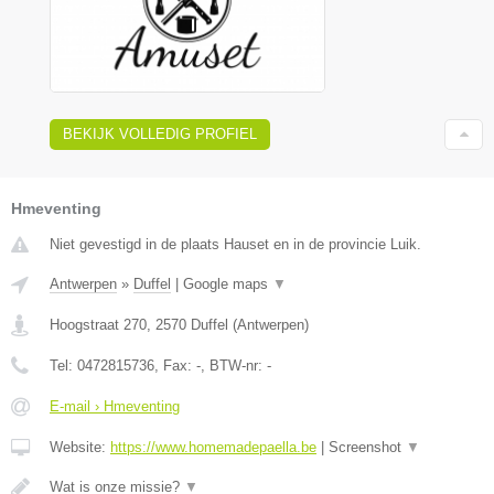
BEKIJK VOLLEDIG PROFIEL
Hmeventing
Niet gevestigd in de plaats Hauset en in de provincie Luik.
Antwerpen
»
Duffel
|
Google maps
▼
Hoogstraat 270
,
2570
Duffel
(
Antwerpen
)
Tel:
0472815736
, Fax:
-
, BTW-nr:
-
E-mail › Hmeventing
Website:
https://www.homemadepaella.be
|
Screenshot
▼
Wat is onze missie?
▼