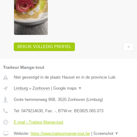
BEKIJK VOLLEDIG PROFIEL
Traiteur Mange-tout
Niet gevestigd in de plaats Hauset en in de provincie Luik.
Limburg
»
Zonhoven
|
Google maps
▼
Grote hemmenweg 95B
,
3520
Zonhoven
(
Limburg
)
Tel:
0479214630
, Fax:
-
, BTW-nr:
BE0825.065.073
E-mail › Traiteur Mange-tout
Website:
https://www.traiteurmange-tout.be
|
Screenshot
▼