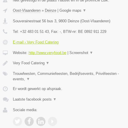
Niet gevestigd in de plaats Hauset en in de provincie Luik.
Oost-Vlaanderen
»
Deinze
|
Google maps
▼
Souverainestraat 56 bus 3
,
9800
Deinze
(
Oost-Vlaanderen
)
Tel:
+32 483 01 51 43
, Fax:
-
, BTW-nr:
BE 0892 911 229
E-mail › Very Food Catering
Website:
http://www.veryfood.be
|
Screenshot
▼
Very Food Catering
▼
Trouwfeesten, Communiefeesten, Bedrijfsevents, Privéfeesten -
events,
▼
Er wordt gewerkt op afspraak.
Laatste facebook posts
▼
Sociale media: