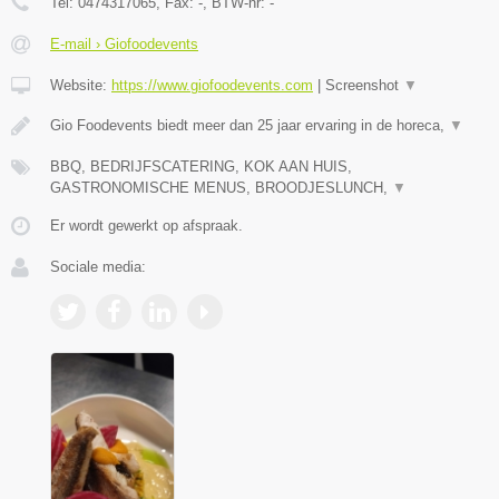
Tel:
0474317065
, Fax:
-
, BTW-nr:
-
E-mail › Giofoodevents
Website:
https://www.giofoodevents.com
|
Screenshot
▼
Gio Foodevents biedt meer dan 25 jaar ervaring in de horeca,
▼
BBQ, BEDRIJFSCATERING, KOK AAN HUIS,
GASTRONOMISCHE MENUS, BROODJESLUNCH,
▼
Er wordt gewerkt op afspraak.
Sociale media: