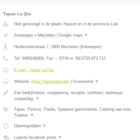
Tapas La Qia
Niet gevestigd in de plaats Hauset en in de provincie Luik.
Antwerpen
»
Mechelen
|
Google maps
▼
Huidevetterstraat 7
,
2800
Mechelen
(
Antwerpen
)
Tel:
0485646009
, Fax:
-
, BTW-nr:
BE0720.873.712
E-mail › Tapas La Qia
Website:
https://tapaslaqia.be/
|
Screenshot
▼
Een bedrijfsfeest, vergadering, receptie, tuinfeest, barbeque,
verjaardag,
▼
Tapas, Pintxos, Paella, Spaanse gastronomie, Catering aan huis,
Traiteur,
▼
Openingstijden
▼
Laatste facebook posts
▼