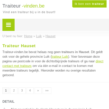
Ik ben een
traiteur
Traiteur
-vinden.be
Vind een traiteur bij u in de buurt!
U bent nu hier:
Home
»
Luik
»
Hauset
Traiteur Hauset
Traiteur-vinden.be bevat helaas nog geen
traiteurs in Hauset
. Dit geldt
ook voor de gehele provincie Luik (
traiteur Luik
). Voer bovenaan deze
pagina uw postcode in voor de dichtstbijzijnde traiteurs of ga naar
direct
contact met traiteurs
om via één e-mail in contact te komen met
meerdere traiteurs tegelijk. Hieronder worden nu overige resultaten
getoond.
1
2
3
4
»
»»
DETAIL