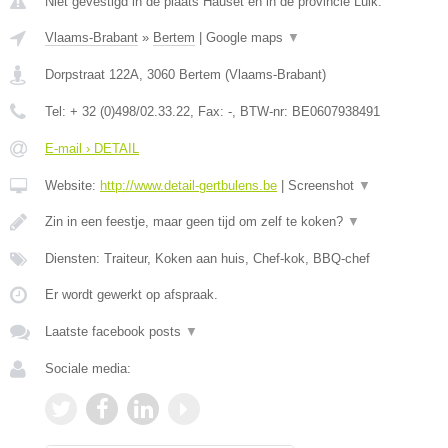
Niet gevestigd in de plaats Hauset en in de provincie Luik.
Vlaams-Brabant
»
Bertem
|
Google maps
▼
Dorpstraat 122A
,
3060
Bertem
(
Vlaams-Brabant
)
Tel:
+ 32 (0)498/02.33.22
, Fax:
-
, BTW-nr:
BE0607938491
E-mail › DETAIL
Website:
http://www.detail-gertbulens.be
|
Screenshot
▼
Zin in een feestje, maar geen tijd om zelf te koken?
▼
Diensten: Traiteur, Koken aan huis, Chef-kok, BBQ-chef
Er wordt gewerkt op afspraak.
Laatste facebook posts
▼
Sociale media: