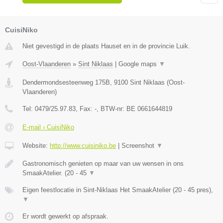
CuisiNiko
Niet gevestigd in de plaats Hauset en in de provincie Luik.
Oost-Vlaanderen
»
Sint Niklaas
|
Google maps
▼
Dendermondsesteenweg 175B
,
9100
Sint Niklaas
(
Oost-
Vlaanderen
)
Tel:
0479/25.97.83
, Fax:
-
, BTW-nr:
BE 0661644819
E-mail › CuisiNiko
Website:
http://www.cuisiniko.be
|
Screenshot
▼
Gastronomisch genieten op maar van uw wensen in ons
SmaakAtelier. (20 - 45
▼
Eigen feestlocatie in Sint-Niklaas Het SmaakAtelier (20 - 45 pres),
▼
Er wordt gewerkt op afspraak.