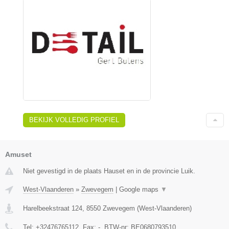
BEKIJK VOLLEDIG PROFIEL
Amuset
Niet gevestigd in de plaats Hauset en in de provincie Luik.
West-Vlaanderen
»
Zwevegem
|
Google maps
▼
Harelbeekstraat 124
,
8550
Zwevegem
(
West-Vlaanderen
)
Tel:
+32476765112
, Fax:
-
, BTW-nr:
BE0680793510