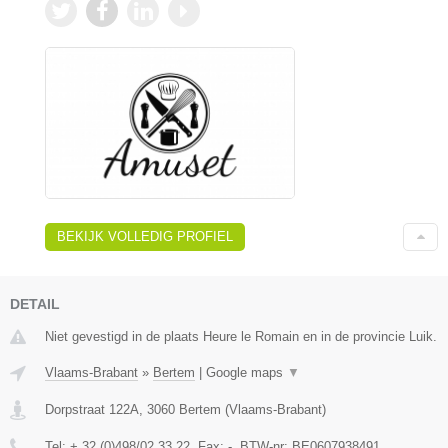
BEKIJK VOLLEDIG PROFIEL
DETAIL
Niet gevestigd in de plaats Heure le Romain en in de provincie Luik.
Vlaams-Brabant
»
Bertem
|
Google maps
▼
Dorpstraat 122A
,
3060
Bertem
(
Vlaams-Brabant
)
Tel:
+ 32 (0)498/02.33.22
, Fax:
-
, BTW-nr:
BE0607938491