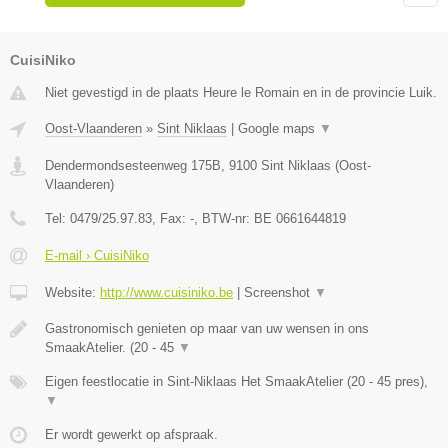
CuisiNiko
Niet gevestigd in de plaats Heure le Romain en in de provincie Luik.
Oost-Vlaanderen
»
Sint Niklaas
|
Google maps
▼
Dendermondsesteenweg 175B
,
9100
Sint Niklaas
(
Oost-
Vlaanderen
)
Tel:
0479/25.97.83
, Fax:
-
, BTW-nr:
BE 0661644819
E-mail › CuisiNiko
Website:
http://www.cuisiniko.be
|
Screenshot
▼
Gastronomisch genieten op maar van uw wensen in ons
SmaakAtelier. (20 - 45
▼
Eigen feestlocatie in Sint-Niklaas Het SmaakAtelier (20 - 45 pres),
▼
Er wordt gewerkt op afspraak.