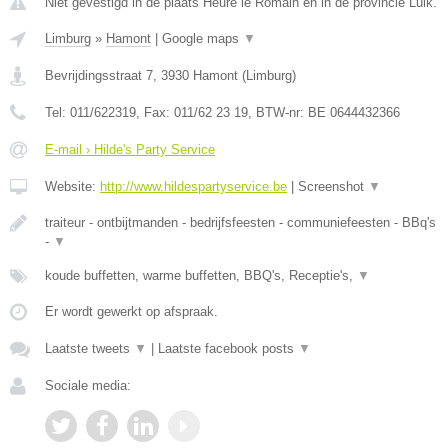
Niet gevestigd in de plaats Heure le Romain en in de provincie Luik.
Limburg
»
Hamont
|
Google maps
▼
Bevrijdingsstraat 7
,
3930
Hamont
(
Limburg
)
Tel:
011/622319
, Fax:
011/62 23 19
, BTW-nr:
BE 0644432366
E-mail › Hilde's Party Service
Website:
http://www.hildespartyservice.be
|
Screenshot
▼
traiteur - ontbijtmanden - bedrijfsfeesten - communiefeesten - BBq's
-
▼
koude buffetten, warme buffetten, BBQ's, Receptie's,
▼
Er wordt gewerkt op afspraak.
Laatste tweets
▼
|
Laatste facebook posts
▼
Sociale media: