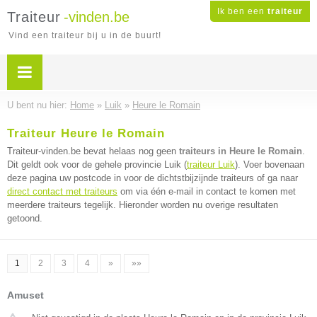
Ik ben een
traiteur
Traiteur
-vinden.be
Vind een traiteur bij u in de buurt!
U bent nu hier:
Home
»
Luik
»
Heure le Romain
Traiteur Heure le Romain
Traiteur-vinden.be bevat helaas nog geen
traiteurs in Heure le Romain
.
Dit geldt ook voor de gehele provincie Luik (
traiteur Luik
). Voer bovenaan
deze pagina uw postcode in voor de dichtstbijzijnde traiteurs of ga naar
direct contact met traiteurs
om via één e-mail in contact te komen met
meerdere traiteurs tegelijk. Hieronder worden nu overige resultaten
getoond.
1
2
3
4
»
»»
Amuset