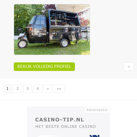
BEKIJK VOLLEDIG PROFIEL
1
2
3
4
»
»»