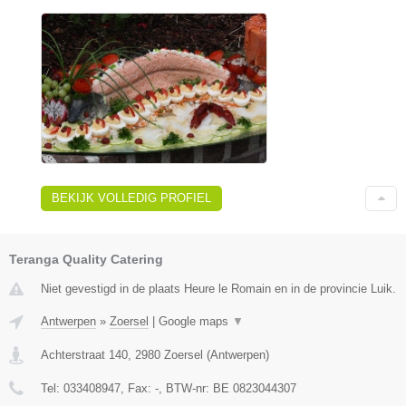
BEKIJK VOLLEDIG PROFIEL
Teranga Quality Catering
Niet gevestigd in de plaats Heure le Romain en in de provincie Luik.
Antwerpen
»
Zoersel
|
Google maps
▼
Achterstraat 140
,
2980
Zoersel
(
Antwerpen
)
Tel:
033408947
, Fax:
-
, BTW-nr:
BE 0823044307