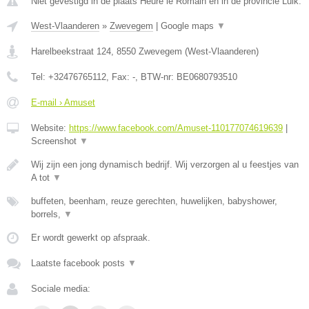
Niet gevestigd in de plaats Heure le Romain en in de provincie Luik.
West-Vlaanderen
»
Zwevegem
|
Google maps
▼
Harelbeekstraat 124
,
8550
Zwevegem
(
West-Vlaanderen
)
Tel:
+32476765112
, Fax:
-
, BTW-nr:
BE0680793510
E-mail › Amuset
Website:
https://www.facebook.com/Amuset-110177074619639
|
Screenshot
▼
Wij zijn een jong dynamisch bedrijf. Wij verzorgen al u feestjes van
A tot
▼
buffeten, beenham, reuze gerechten, huwelijken, babyshower,
borrels,
▼
Er wordt gewerkt op afspraak.
Laatste facebook posts
▼
Sociale media: