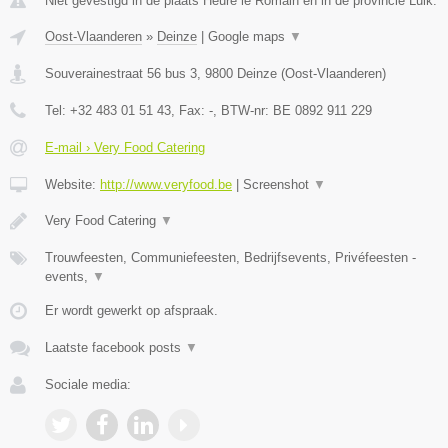
Niet gevestigd in de plaats Heure le Romain en in de provincie Luik.
Oost-Vlaanderen
»
Deinze
|
Google maps
▼
Souverainestraat 56 bus 3
,
9800
Deinze
(
Oost-Vlaanderen
)
Tel:
+32 483 01 51 43
, Fax:
-
, BTW-nr:
BE 0892 911 229
E-mail › Very Food Catering
Website:
http://www.veryfood.be
|
Screenshot
▼
Very Food Catering
▼
Trouwfeesten, Communiefeesten, Bedrijfsevents, Privéfeesten -
events,
▼
Er wordt gewerkt op afspraak.
Laatste facebook posts
▼
Sociale media: