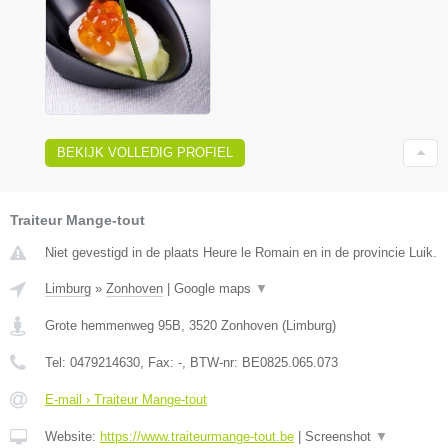
BEKIJK VOLLEDIG PROFIEL
Traiteur Mange-tout
Niet gevestigd in de plaats Heure le Romain en in de provincie Luik.
Limburg
»
Zonhoven
|
Google maps
▼
Grote hemmenweg 95B
,
3520
Zonhoven
(
Limburg
)
Tel:
0479214630
, Fax:
-
, BTW-nr:
BE0825.065.073
E-mail › Traiteur Mange-tout
Website:
https://www.traiteurmange-tout.be
|
Screenshot
▼