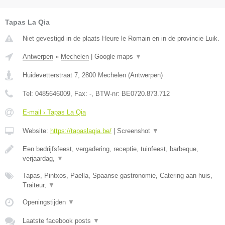
Tapas La Qia
Niet gevestigd in de plaats Heure le Romain en in de provincie Luik.
Antwerpen
»
Mechelen
|
Google maps
▼
Huidevetterstraat 7
,
2800
Mechelen
(
Antwerpen
)
Tel:
0485646009
, Fax:
-
, BTW-nr:
BE0720.873.712
E-mail › Tapas La Qia
Website:
https://tapaslaqia.be/
|
Screenshot
▼
Een bedrijfsfeest, vergadering, receptie, tuinfeest, barbeque,
verjaardag,
▼
Tapas, Pintxos, Paella, Spaanse gastronomie, Catering aan huis,
Traiteur,
▼
Openingstijden
▼
Laatste facebook posts
▼