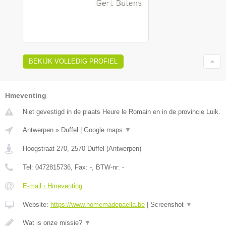
BEKIJK VOLLEDIG PROFIEL
Hmeventing
Niet gevestigd in de plaats Heure le Romain en in de provincie Luik.
Antwerpen
»
Duffel
|
Google maps
▼
Hoogstraat 270
,
2570
Duffel
(
Antwerpen
)
Tel:
0472815736
, Fax:
-
, BTW-nr:
-
E-mail › Hmeventing
Website:
https://www.homemadepaella.be
|
Screenshot
▼
Wat is onze missie?
▼