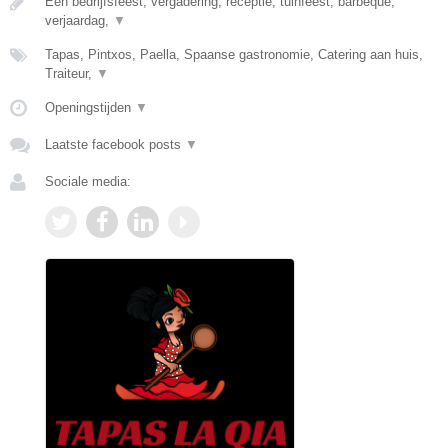
Een bedrijfsfeest, vergadering, receptie, tuinfeest, barbeque,
verjaardag,
▼
Tapas, Pintxos, Paella, Spaanse gastronomie, Catering aan huis,
Traiteur,
▼
Openingstijden
▼
Laatste facebook posts
▼
Sociale media: