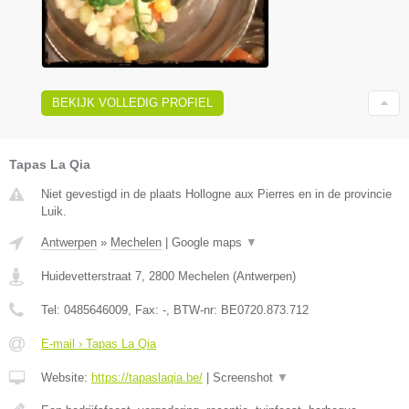
BEKIJK VOLLEDIG PROFIEL
Tapas La Qia
Niet gevestigd in de plaats Hollogne aux Pierres en in de provincie
Luik.
Antwerpen
»
Mechelen
|
Google maps
▼
Huidevetterstraat 7
,
2800
Mechelen
(
Antwerpen
)
Tel:
0485646009
, Fax:
-
, BTW-nr:
BE0720.873.712
E-mail › Tapas La Qia
Website:
https://tapaslaqia.be/
|
Screenshot
▼