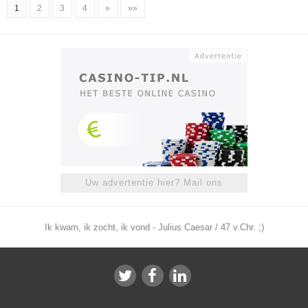
1
2
3
4
»
»»
Uw advertentie hier? Mail ons
Ik kwam, ik zocht, ik vond - Julius Caesar / 47 v.Chr. ;)