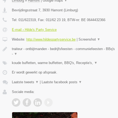
Limburg
»
Hamont
|
Google maps
▼
Bevrijdingsstraat 7
,
3930
Hamont
(
Limburg
)
Tel:
011/622319
, Fax:
011/62 23 19
, BTW-nr:
BE 0644432366
E-mail › Hilde's Party Service
Website:
http://www.hildespartyservice.be
|
Screenshot
▼
traiteur - ontbijtmanden - bedrijfsfeesten - communiefeesten - BBq's
-
▼
koude buffetten, warme buffetten, BBQ's, Receptie's,
▼
Er wordt gewerkt op afspraak.
Laatste tweets
▼
|
Laatste facebook posts
▼
Sociale media: