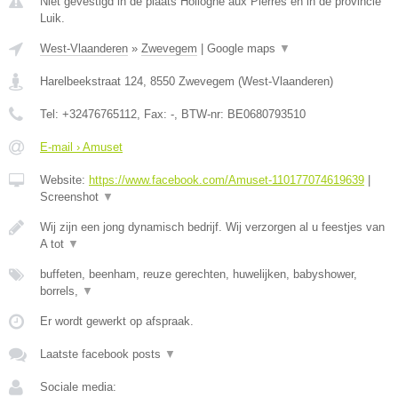
Niet gevestigd in de plaats Hollogne aux Pierres en in de provincie
Luik.
West-Vlaanderen
»
Zwevegem
|
Google maps
▼
Harelbeekstraat 124
,
8550
Zwevegem
(
West-Vlaanderen
)
Tel:
+32476765112
, Fax:
-
, BTW-nr:
BE0680793510
E-mail › Amuset
Website:
https://www.facebook.com/Amuset-110177074619639
|
Screenshot
▼
Wij zijn een jong dynamisch bedrijf. Wij verzorgen al u feestjes van
A tot
▼
buffeten, beenham, reuze gerechten, huwelijken, babyshower,
borrels,
▼
Er wordt gewerkt op afspraak.
Laatste facebook posts
▼
Sociale media: