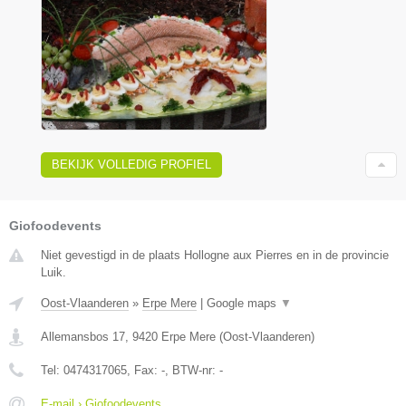
BEKIJK VOLLEDIG PROFIEL
Giofoodevents
Niet gevestigd in de plaats Hollogne aux Pierres en in de provincie
Luik.
Oost-Vlaanderen
»
Erpe Mere
|
Google maps
▼
Allemansbos 17
,
9420
Erpe Mere
(
Oost-Vlaanderen
)
Tel:
0474317065
, Fax:
-
, BTW-nr:
-
E-mail › Giofoodevents