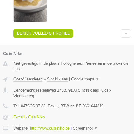
BEKIJK VOLLEDIG PROFIEL
CuisiNiko
Niet gevestigd in de plaats Hollogne aux Pierres en in de provincie
Luik.
Oost-Vlaanderen
»
Sint Niklaas
|
Google maps
▼
Dendermondsesteenweg 175B
,
9100
Sint Niklaas
(
Oost-
Vlaanderen
)
Tel:
0479/25.97.83
, Fax:
-
, BTW-nr:
BE 0661644819
E-mail › CuisiNiko
Website:
http://www.cuisiniko.be
|
Screenshot
▼