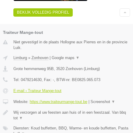
BEKIJK VOLLEDIG PROFIEL
Traiteur Mange-tout
Niet gevestigd in de plaats Hollogne aux Pierres en in de provincie
Luik.
Limburg
»
Zonhoven
|
Google maps
▼
Grote hemmenweg 95B
,
3520
Zonhoven
(
Limburg
)
Tel:
0479214630
, Fax:
-
, BTW-nr:
BE0825.065.073
E-mail › Traiteur Mange-tout
Website:
https://www.traiteurmange-tout.be
|
Screenshot
▼
Wij verzorgen al uw feesten aan huis of in een feestzaal. Van bbq
tot
▼
Diensten: Koud buffetten, BBQ, Warme- en koude buffetten, Pasta