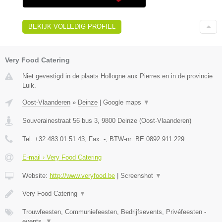
BEKIJK VOLLEDIG PROFIEL
Very Food Catering
Niet gevestigd in de plaats Hollogne aux Pierres en in de provincie
Luik.
Oost-Vlaanderen
»
Deinze
|
Google maps
▼
Souverainestraat 56 bus 3
,
9800
Deinze
(
Oost-Vlaanderen
)
Tel:
+32 483 01 51 43
, Fax:
-
, BTW-nr:
BE 0892 911 229
E-mail › Very Food Catering
Website:
http://www.veryfood.be
|
Screenshot
▼
Very Food Catering
▼
Trouwfeesten, Communiefeesten, Bedrijfsevents, Privéfeesten -
events,
▼