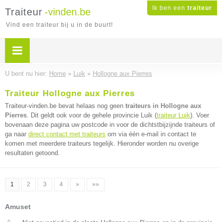
Ik ben een
traiteur
Traiteur
-vinden.be
Vind een traiteur bij u in de buurt!
U bent nu hier:
Home
»
Luik
»
Hollogne aux Pierres
Traiteur Hollogne aux Pierres
Traiteur-vinden.be bevat helaas nog geen
traiteurs in Hollogne aux
Pierres
. Dit geldt ook voor de gehele provincie Luik (
traiteur Luik
). Voer
bovenaan deze pagina uw postcode in voor de dichtstbijzijnde traiteurs of
ga naar
direct contact met traiteurs
om via één e-mail in contact te
komen met meerdere traiteurs tegelijk. Hieronder worden nu overige
resultaten getoond.
1
2
3
4
»
»»
Amuset