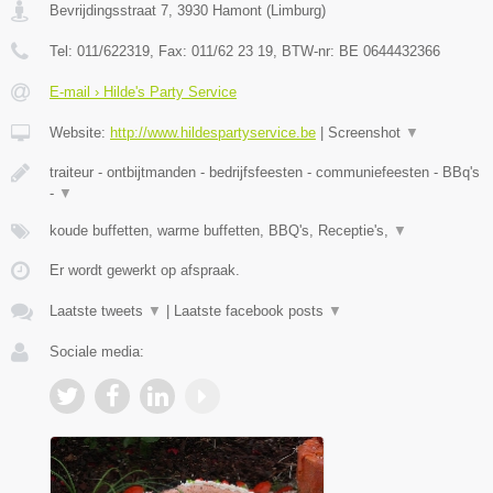
Bevrijdingsstraat 7
,
3930
Hamont
(
Limburg
)
Tel:
011/622319
, Fax:
011/62 23 19
, BTW-nr:
BE 0644432366
E-mail › Hilde's Party Service
Website:
http://www.hildespartyservice.be
|
Screenshot
▼
traiteur - ontbijtmanden - bedrijfsfeesten - communiefeesten - BBq's
-
▼
koude buffetten, warme buffetten, BBQ's, Receptie's,
▼
Er wordt gewerkt op afspraak.
Laatste tweets
▼
|
Laatste facebook posts
▼
Sociale media: