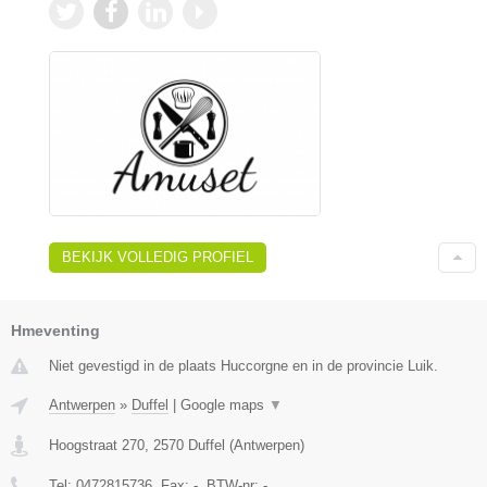
BEKIJK VOLLEDIG PROFIEL
Hmeventing
Niet gevestigd in de plaats Huccorgne en in de provincie Luik.
Antwerpen
»
Duffel
|
Google maps
▼
Hoogstraat 270
,
2570
Duffel
(
Antwerpen
)
Tel:
0472815736
, Fax:
-
, BTW-nr:
-