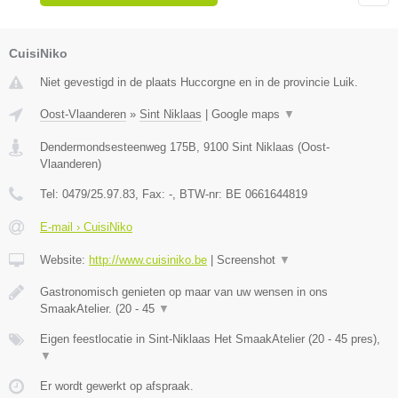
CuisiNiko
Niet gevestigd in de plaats Huccorgne en in de provincie Luik.
Oost-Vlaanderen
»
Sint Niklaas
|
Google maps
▼
Dendermondsesteenweg 175B
,
9100
Sint Niklaas
(
Oost-
Vlaanderen
)
Tel:
0479/25.97.83
, Fax:
-
, BTW-nr:
BE 0661644819
E-mail › CuisiNiko
Website:
http://www.cuisiniko.be
|
Screenshot
▼
Gastronomisch genieten op maar van uw wensen in ons
SmaakAtelier. (20 - 45
▼
Eigen feestlocatie in Sint-Niklaas Het SmaakAtelier (20 - 45 pres),
▼
Er wordt gewerkt op afspraak.