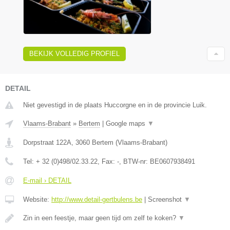
BEKIJK VOLLEDIG PROFIEL
DETAIL
Niet gevestigd in de plaats Huccorgne en in de provincie Luik.
Vlaams-Brabant
»
Bertem
|
Google maps
▼
Dorpstraat 122A
,
3060
Bertem
(
Vlaams-Brabant
)
Tel:
+ 32 (0)498/02.33.22
, Fax:
-
, BTW-nr:
BE0607938491
E-mail › DETAIL
Website:
http://www.detail-gertbulens.be
|
Screenshot
▼
Zin in een feestje, maar geen tijd om zelf te koken?
▼