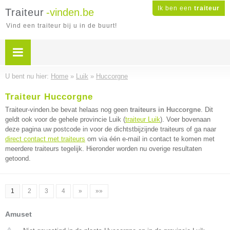
Ik ben een
traiteur
Traiteur
-vinden.be
Vind een traiteur bij u in de buurt!
U bent nu hier:
Home
»
Luik
»
Huccorgne
Traiteur Huccorgne
Traiteur-vinden.be bevat helaas nog geen
traiteurs in Huccorgne
. Dit
geldt ook voor de gehele provincie Luik (
traiteur Luik
). Voer bovenaan
deze pagina uw postcode in voor de dichtstbijzijnde traiteurs of ga naar
direct contact met traiteurs
om via één e-mail in contact te komen met
meerdere traiteurs tegelijk. Hieronder worden nu overige resultaten
getoond.
1
2
3
4
»
»»
Amuset