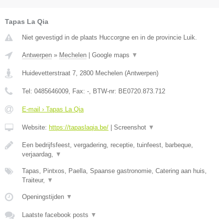
Tapas La Qia
Niet gevestigd in de plaats Huccorgne en in de provincie Luik.
Antwerpen
»
Mechelen
|
Google maps
▼
Huidevetterstraat 7
,
2800
Mechelen
(
Antwerpen
)
Tel:
0485646009
, Fax:
-
, BTW-nr:
BE0720.873.712
E-mail › Tapas La Qia
Website:
https://tapaslaqia.be/
|
Screenshot
▼
Een bedrijfsfeest, vergadering, receptie, tuinfeest, barbeque,
verjaardag,
▼
Tapas, Pintxos, Paella, Spaanse gastronomie, Catering aan huis,
Traiteur,
▼
Openingstijden
▼
Laatste facebook posts
▼