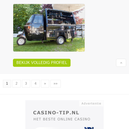
BEKIJK VOLLEDIG PROFIEL
1
2
3
4
»
»»