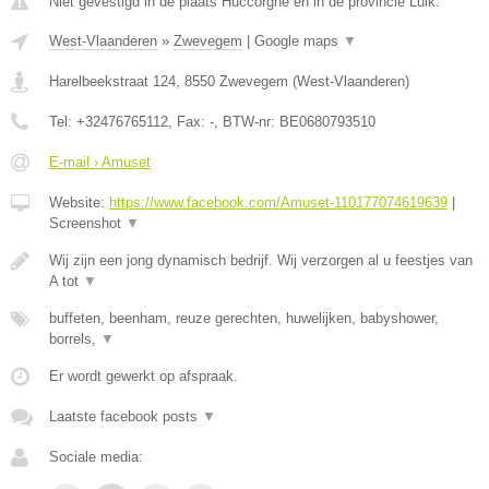
Niet gevestigd in de plaats Huccorgne en in de provincie Luik.
West-Vlaanderen
»
Zwevegem
|
Google maps
▼
Harelbeekstraat 124
,
8550
Zwevegem
(
West-Vlaanderen
)
Tel:
+32476765112
, Fax:
-
, BTW-nr:
BE0680793510
E-mail › Amuset
Website:
https://www.facebook.com/Amuset-110177074619639
|
Screenshot
▼
Wij zijn een jong dynamisch bedrijf. Wij verzorgen al u feestjes van
A tot
▼
buffeten, beenham, reuze gerechten, huwelijken, babyshower,
borrels,
▼
Er wordt gewerkt op afspraak.
Laatste facebook posts
▼
Sociale media: