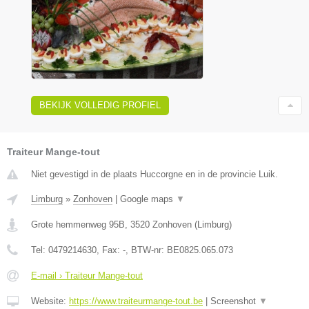
BEKIJK VOLLEDIG PROFIEL
Traiteur Mange-tout
Niet gevestigd in de plaats Huccorgne en in de provincie Luik.
Limburg
»
Zonhoven
|
Google maps
▼
Grote hemmenweg 95B
,
3520
Zonhoven
(
Limburg
)
Tel:
0479214630
, Fax:
-
, BTW-nr:
BE0825.065.073
E-mail › Traiteur Mange-tout
Website:
https://www.traiteurmange-tout.be
|
Screenshot
▼