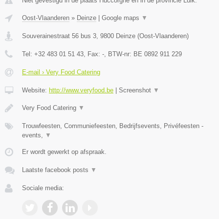
Niet gevestigd in de plaats Huccorgne en in de provincie Luik.
Oost-Vlaanderen
»
Deinze
|
Google maps
▼
Souverainestraat 56 bus 3
,
9800
Deinze
(
Oost-Vlaanderen
)
Tel:
+32 483 01 51 43
, Fax:
-
, BTW-nr:
BE 0892 911 229
E-mail › Very Food Catering
Website:
http://www.veryfood.be
|
Screenshot
▼
Very Food Catering
▼
Trouwfeesten, Communiefeesten, Bedrijfsevents, Privéfeesten -
events,
▼
Er wordt gewerkt op afspraak.
Laatste facebook posts
▼
Sociale media: