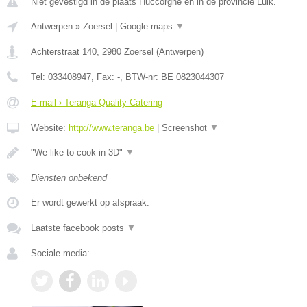
Niet gevestigd in de plaats Huccorgne en in de provincie Luik.
Antwerpen
»
Zoersel
|
Google maps
▼
Achterstraat 140
,
2980
Zoersel
(
Antwerpen
)
Tel:
033408947
, Fax:
-
, BTW-nr:
BE 0823044307
E-mail › Teranga Quality Catering
Website:
http://www.teranga.be
|
Screenshot
▼
"We like to cook in 3D"
▼
Diensten onbekend
Er wordt gewerkt op afspraak.
Laatste facebook posts
▼
Sociale media: