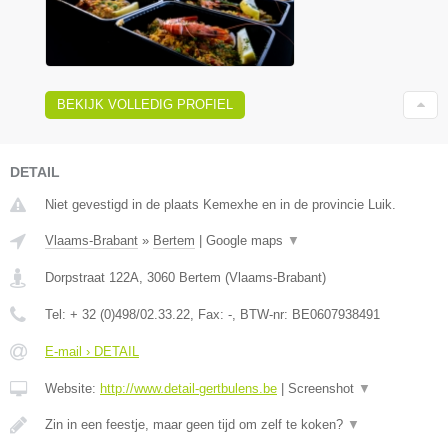
BEKIJK VOLLEDIG PROFIEL
DETAIL
Niet gevestigd in de plaats Kemexhe en in de provincie Luik.
Vlaams-Brabant
»
Bertem
|
Google maps
▼
Dorpstraat 122A
,
3060
Bertem
(
Vlaams-Brabant
)
Tel:
+ 32 (0)498/02.33.22
, Fax:
-
, BTW-nr:
BE0607938491
E-mail › DETAIL
Website:
http://www.detail-gertbulens.be
|
Screenshot
▼
Zin in een feestje, maar geen tijd om zelf te koken?
▼