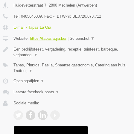
Huidevetterstraat 7
,
2800
Mechelen
(
Antwerpen
)
Tel:
0485646009
, Fax:
-
, BTW-nr:
BE0720.873.712
E-mail › Tapas La Qia
Website:
https://tapaslaqia.be/
|
Screenshot
▼
Een bedrijfsfeest, vergadering, receptie, tuinfeest, barbeque,
verjaardag,
▼
Tapas, Pintxos, Paella, Spaanse gastronomie, Catering aan huis,
Traiteur,
▼
Openingstijden
▼
Laatste facebook posts
▼
Sociale media: