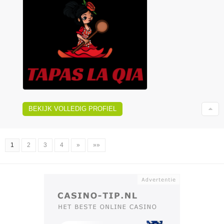
BEKIJK VOLLEDIG PROFIEL
1
2
3
4
»
»»