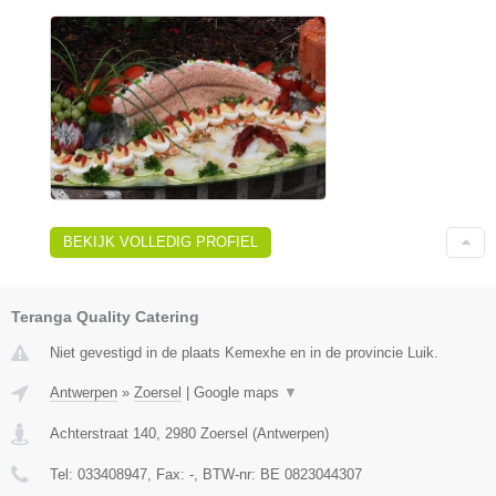
BEKIJK VOLLEDIG PROFIEL
Teranga Quality Catering
Niet gevestigd in de plaats Kemexhe en in de provincie Luik.
Antwerpen
»
Zoersel
|
Google maps
▼
Achterstraat 140
,
2980
Zoersel
(
Antwerpen
)
Tel:
033408947
, Fax:
-
, BTW-nr:
BE 0823044307