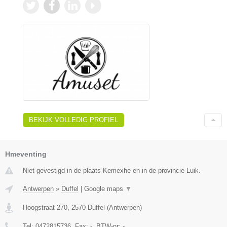
BEKIJK VOLLEDIG PROFIEL
Hmeventing
Niet gevestigd in de plaats Kemexhe en in de provincie Luik.
Antwerpen
»
Duffel
|
Google maps
▼
Hoogstraat 270
,
2570
Duffel
(
Antwerpen
)
Tel:
0472815736
, Fax:
-
, BTW-nr:
-