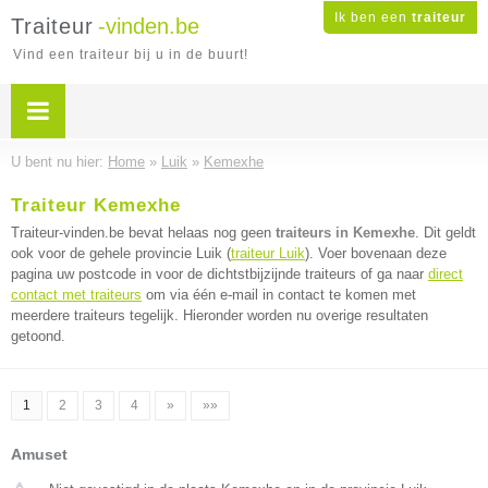
Ik ben een
traiteur
Traiteur
-vinden.be
Vind een traiteur bij u in de buurt!
U bent nu hier:
Home
»
Luik
»
Kemexhe
Traiteur Kemexhe
Traiteur-vinden.be bevat helaas nog geen
traiteurs in Kemexhe
. Dit geldt
ook voor de gehele provincie Luik (
traiteur Luik
). Voer bovenaan deze
pagina uw postcode in voor de dichtstbijzijnde traiteurs of ga naar
direct
contact met traiteurs
om via één e-mail in contact te komen met
meerdere traiteurs tegelijk. Hieronder worden nu overige resultaten
getoond.
1
2
3
4
»
»»
Amuset