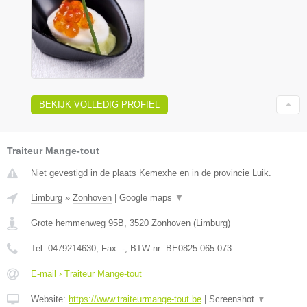
BEKIJK VOLLEDIG PROFIEL
Traiteur Mange-tout
Niet gevestigd in de plaats Kemexhe en in de provincie Luik.
Limburg
»
Zonhoven
|
Google maps
▼
Grote hemmenweg 95B
,
3520
Zonhoven
(
Limburg
)
Tel:
0479214630
, Fax:
-
, BTW-nr:
BE0825.065.073
E-mail › Traiteur Mange-tout
Website:
https://www.traiteurmange-tout.be
|
Screenshot
▼