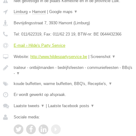
Niet gevestigd in de plaats Kemexhe en in de provincie Luik.
Limburg
»
Hamont
|
Google maps
▼
Bevrijdingsstraat 7
,
3930
Hamont
(
Limburg
)
Tel:
011/622319
, Fax:
011/62 23 19
, BTW-nr:
BE 0644432366
E-mail › Hilde's Party Service
Website:
http://www.hildespartyservice.be
|
Screenshot
▼
traiteur - ontbijtmanden - bedrijfsfeesten - communiefeesten - BBq's
-
▼
koude buffetten, warme buffetten, BBQ's, Receptie's,
▼
Er wordt gewerkt op afspraak.
Laatste tweets
▼
|
Laatste facebook posts
▼
Sociale media: