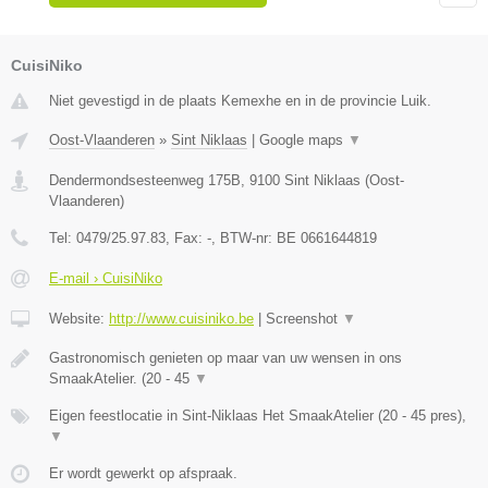
CuisiNiko
Niet gevestigd in de plaats Kemexhe en in de provincie Luik.
Oost-Vlaanderen
»
Sint Niklaas
|
Google maps
▼
Dendermondsesteenweg 175B
,
9100
Sint Niklaas
(
Oost-
Vlaanderen
)
Tel:
0479/25.97.83
, Fax:
-
, BTW-nr:
BE 0661644819
E-mail › CuisiNiko
Website:
http://www.cuisiniko.be
|
Screenshot
▼
Gastronomisch genieten op maar van uw wensen in ons
SmaakAtelier. (20 - 45
▼
Eigen feestlocatie in Sint-Niklaas Het SmaakAtelier (20 - 45 pres),
▼
Er wordt gewerkt op afspraak.