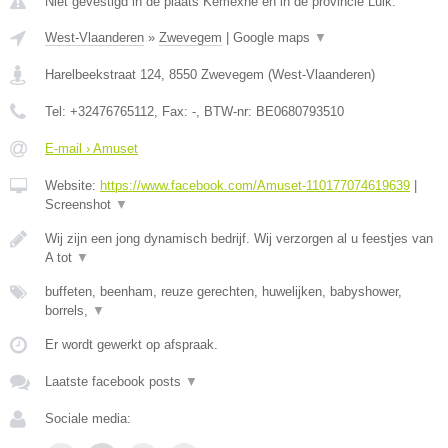
Niet gevestigd in de plaats Kemexhe en in de provincie Luik.
West-Vlaanderen
»
Zwevegem
|
Google maps
▼
Harelbeekstraat 124
,
8550
Zwevegem
(
West-Vlaanderen
)
Tel:
+32476765112
, Fax:
-
, BTW-nr:
BE0680793510
E-mail › Amuset
Website:
https://www.facebook.com/Amuset-110177074619639
|
Screenshot
▼
Wij zijn een jong dynamisch bedrijf. Wij verzorgen al u feestjes van
A tot
▼
buffeten, beenham, reuze gerechten, huwelijken, babyshower,
borrels,
▼
Er wordt gewerkt op afspraak.
Laatste facebook posts
▼
Sociale media: