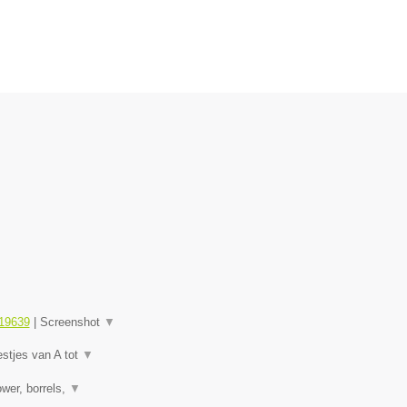
19639
|
Screenshot
▼
estjes van A tot
▼
wer, borrels,
▼