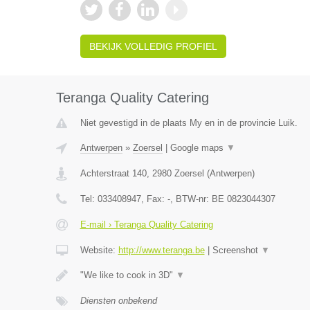
BEKIJK VOLLEDIG PROFIEL
Teranga Quality Catering
Niet gevestigd in de plaats My en in de provincie Luik.
Antwerpen
»
Zoersel
|
Google maps
▼
Achterstraat 140
,
2980
Zoersel
(
Antwerpen
)
Tel:
033408947
, Fax:
-
, BTW-nr:
BE 0823044307
E-mail › Teranga Quality Catering
Website:
http://www.teranga.be
|
Screenshot
▼
"We like to cook in 3D"
▼
Diensten onbekend