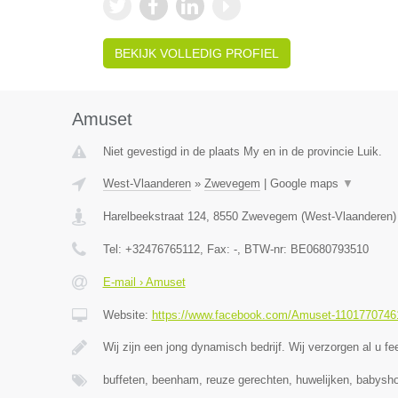
BEKIJK VOLLEDIG PROFIEL
Amuset
Niet gevestigd in de plaats My en in de provincie Luik.
West-Vlaanderen
»
Zwevegem
|
Google maps
▼
Harelbeekstraat 124
,
8550
Zwevegem
(
West-Vlaanderen
)
Tel:
+32476765112
, Fax:
-
, BTW-nr:
BE0680793510
E-mail › Amuset
Website:
https://www.facebook.com/Amuset-1101770746
Wij zijn een jong dynamisch bedrijf. Wij verzorgen al u fe
buffeten, beenham, reuze gerechten, huwelijken, babysho