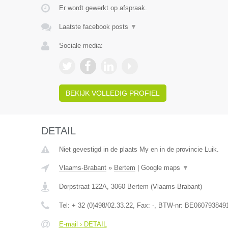
Er wordt gewerkt op afspraak.
Laatste facebook posts
▼
Sociale media:
BEKIJK VOLLEDIG PROFIEL
DETAIL
Niet gevestigd in de plaats My en in de provincie Luik.
Vlaams-Brabant
»
Bertem
|
Google maps
▼
Dorpstraat 122A
,
3060
Bertem
(
Vlaams-Brabant
)
Tel:
+ 32 (0)498/02.33.22
, Fax:
-
, BTW-nr:
BE060793849
E-mail › DETAIL