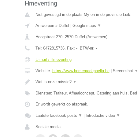
Hmeventing
Niet gevestigd in de plaats My en in de provincie Luik.
Antwerpen
»
Duffel
|
Google maps
▼
Hoogstraat 270
,
2570
Duffel
(
Antwerpen
)
Tel:
0472815736
, Fax:
-
, BTW-nr:
-
E-mail › Hmeventing
Website:
https://www.homemadepaella.be
|
Screenshot
Wat is onze missie?
▼
Diensten: Traiteur, Afhaalconcept, Catering aan huis, Bedr
Er wordt gewerkt op afspraak.
Laatste facebook posts
▼
|
Introductie video
▼
Sociale media: