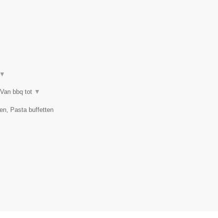
▼
 Van bbq tot
▼
en, Pasta buffetten