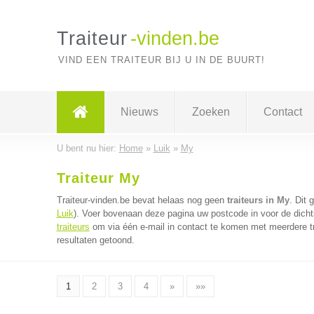
Traiteur
-vinden.be
VIND EEN TRAITEUR BIJ U IN DE BUURT!
Nieuws
Zoeken
Contact
U bent nu hier:
Home
»
Luik
»
My
Traiteur My
Traiteur-vinden.be bevat helaas nog geen
traiteurs in My
. Dit 
Luik
). Voer bovenaan deze pagina uw postcode in voor de dichtst
traiteurs
om via één e-mail in contact te komen met meerdere tra
resultaten getoond.
1
2
3
4
»
»»