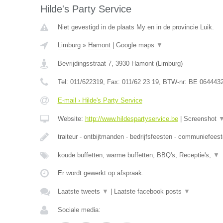
Hilde's Party Service
Niet gevestigd in de plaats My en in de provincie Luik.
Limburg
»
Hamont
|
Google maps
▼
Bevrijdingsstraat 7
,
3930
Hamont
(
Limburg
)
Tel:
011/622319
, Fax:
011/62 23 19
, BTW-nr:
BE 064443
E-mail › Hilde's Party Service
Website:
http://www.hildespartyservice.be
|
Screenshot
traiteur - ontbijtmanden - bedrijfsfeesten - communiefees
koude buffetten, warme buffetten, BBQ's, Receptie's,
▼
Er wordt gewerkt op afspraak.
Laatste tweets
▼
|
Laatste facebook posts
▼
Sociale media: